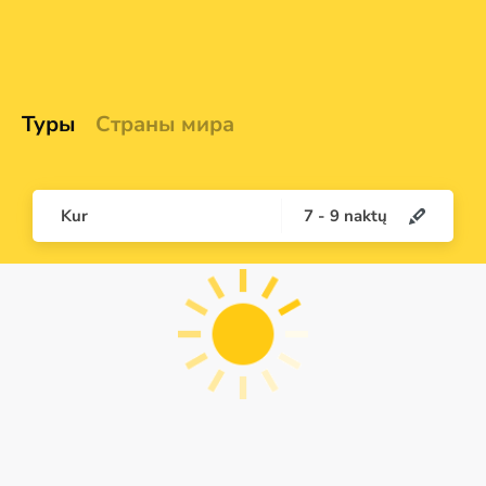
Туры
Страны мира
Kur
7
-
9
naktų