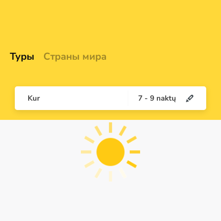
Туры
Страны мира
Kur
7
-
9
naktų