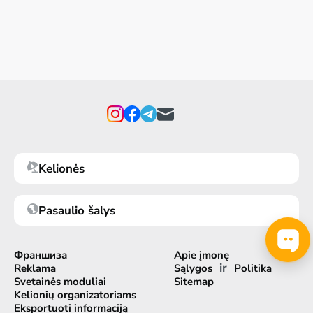
Kelionės
Pasaulio šalys
Франшиза
Apie įmonę
ir
Reklama
Sąlygos
Politika
Svetainės moduliai
Sitemap
Kelionių organizatoriams
Eksportuoti informaciją