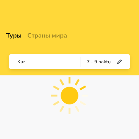
Туры
Страны мира
Kur
7
-
9
naktų