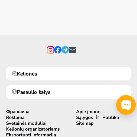
Kelionės
Pasaulio šalys
Франшиза
Apie įmonę
ir
Reklama
Sąlygos
Politika
Svetainės moduliai
Sitemap
Kelionių organizatoriams
Eksportuoti informaciją