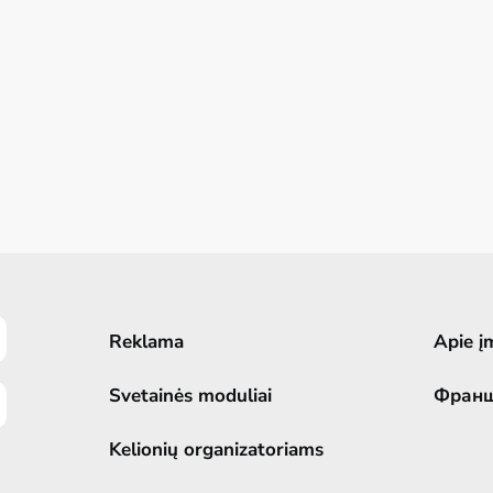
Reklama
Apie į
Svetainės moduliai
Фран
Kelionių organizatoriams