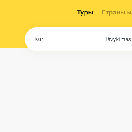
Туры
Страны м
Išvykimas