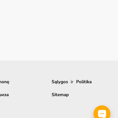
monę
Sąlygos
ir
Politika
шиза
Sitemap