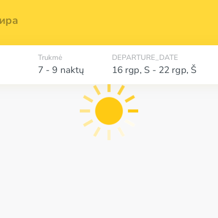
ира
Trukmė
DEPARTURE_DATE
7 - 9 naktų
16 rgp
,
S
-
22 rgp
,
Š