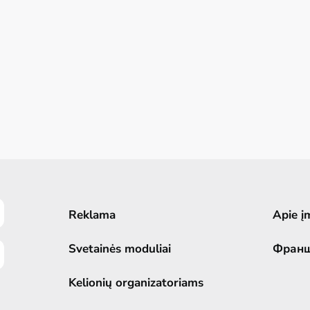
Reklama
Apie į
Svetainės moduliai
Фран
Kelionių organizatoriams