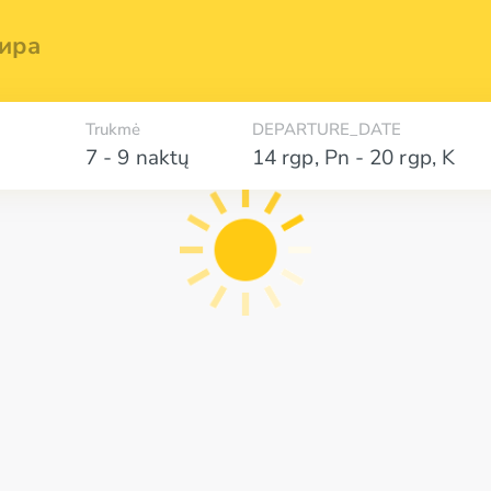
ира
Trukmė
DEPARTURE_DATE
7 - 9 naktų
14 rgp
,
Pn
-
20 rgp
,
K