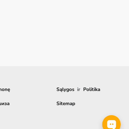
monę
Sąlygos
ir
Politika
шиза
Sitemap