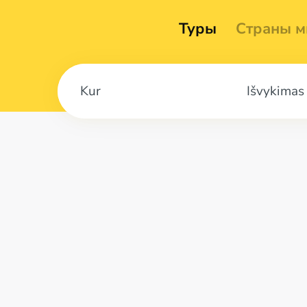
Туры
Страны м
Išvykimas