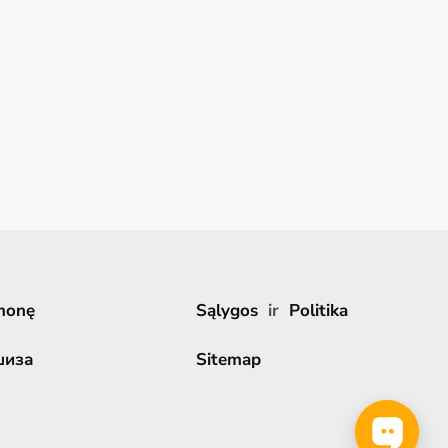
monę
Sąlygos
ir
Politika
шиза
Sitemap