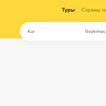
Туры
Страны м
Išvykimas