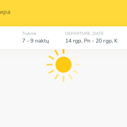
ира
Trukmė
DEPARTURE_DATE
7 - 9 naktų
14 rgp
,
Pn
-
20 rgp
,
K