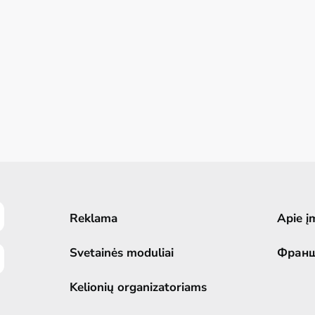
Reklama
Apie į
Svetainės moduliai
Фран
Kelionių organizatoriams