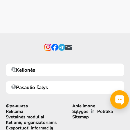
Kelionės
Pasaulio šalys
Франшиза
Apie įmonę
ir
Reklama
Sąlygos
Politika
Svetainės moduliai
Sitemap
Kelionių organizatoriams
Eksportuoti informaciją