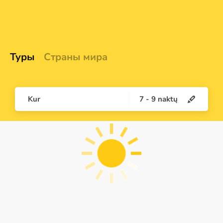
Туры
Страны мира
Kur
7
-
9
naktų