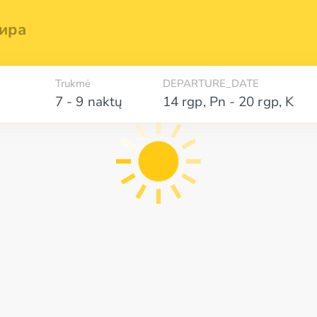
ира
Trukmė
DEPARTURE_DATE
7 - 9 naktų
14 rgp
,
Pn
-
20 rgp
,
K