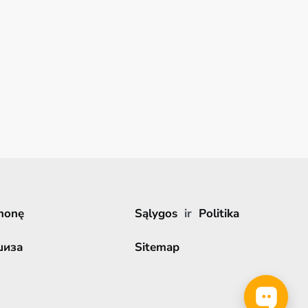
monę
Sąlygos
ir
Politika
шиза
Sitemap