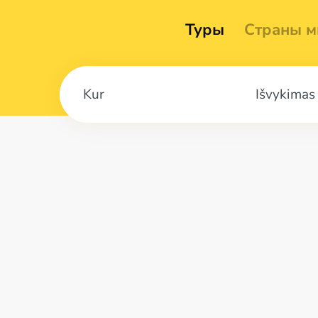
Туры
Страны м
Išvykimas