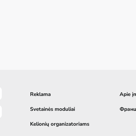
Reklama
Apie į
Svetainės moduliai
Фран
Kelionių organizatoriams