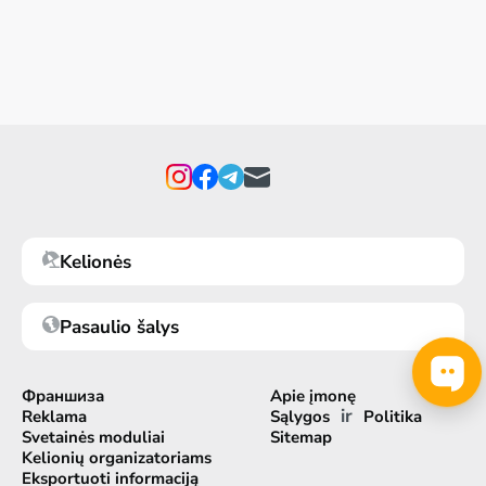
Kelionės
Pasaulio šalys
Франшиза
Apie įmonę
ir
Reklama
Sąlygos
Politika
Svetainės moduliai
Sitemap
Kelionių organizatoriams
Eksportuoti informaciją