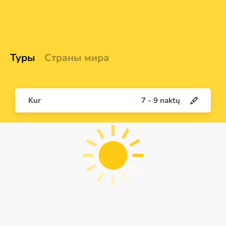
Туры
Страны мира
Kur
7
-
9
naktų