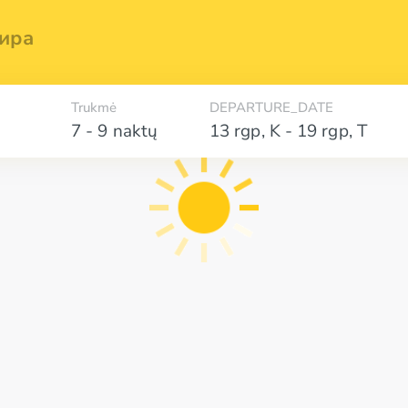
ира
Trukmė
DEPARTURE_DATE
7 - 9 naktų
13 rgp
,
K
-
19 rgp
,
T