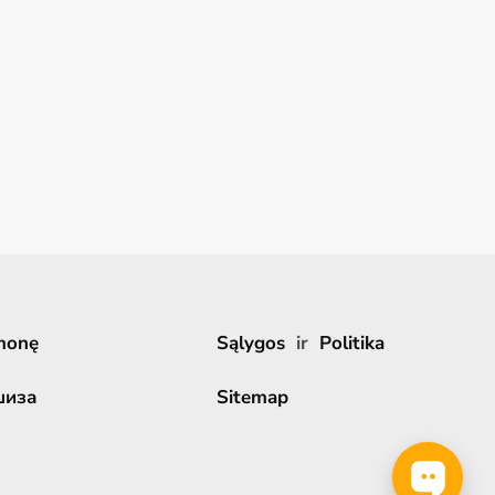
monę
Sąlygos
ir
Politika
шиза
Sitemap