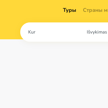
Туры
Страны м
Išvykimas