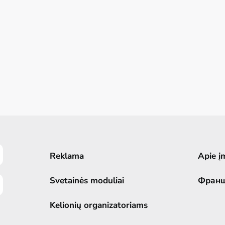
Reklama
Apie į
Svetainės moduliai
Фран
Kelionių organizatoriams