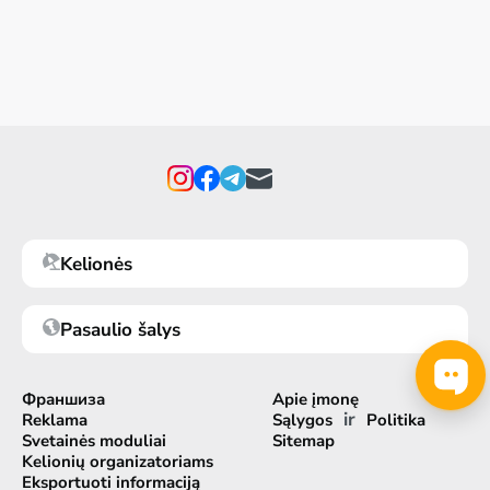
Kelionės
Pasaulio šalys
Франшиза
Apie įmonę
ir
Reklama
Sąlygos
Politika
Svetainės moduliai
Sitemap
Kelionių organizatoriams
Eksportuoti informaciją