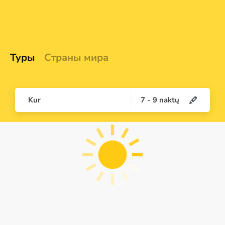
Туры
Страны мира
Kur
7
-
9
naktų