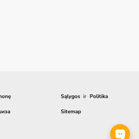
monę
Sąlygos
ir
Politika
шиза
Sitemap