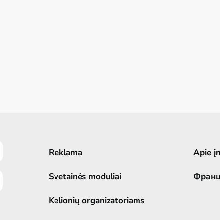
Reklama
Apie į
Svetainės moduliai
Фран
Kelionių organizatoriams