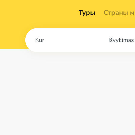
Туры
Страны м
Išvykimas