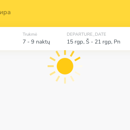
ира
Trukmė
DEPARTURE_DATE
7 - 9 naktų
15 rgp
,
Š
-
21 rgp
,
Pn