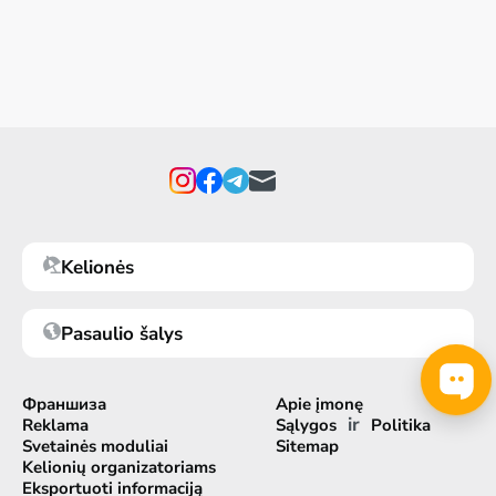
Kelionės
Pasaulio šalys
Франшиза
Apie įmonę
ir
Reklama
Sąlygos
Politika
Svetainės moduliai
Sitemap
Kelionių organizatoriams
Eksportuoti informaciją