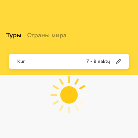
Туры
Страны мира
Kur
7
-
9
naktų