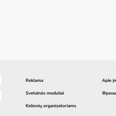
Reklama
Apie į
Svetainės moduliai
Фран
Kelionių organizatoriams