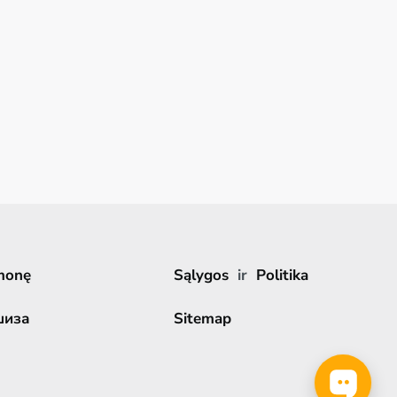
monę
Sąlygos
ir
Politika
шиза
Sitemap