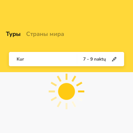
Туры
Страны мира
Kur
7
-
9
naktų