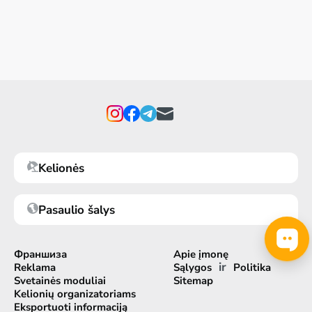
Kelionės
Pasaulio šalys
Франшиза
Apie įmonę
ir
Reklama
Sąlygos
Politika
Svetainės moduliai
Sitemap
Kelionių organizatoriams
Eksportuoti informaciją