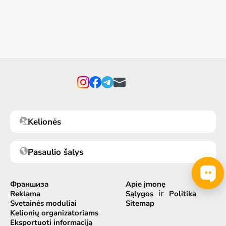
Kelionės
Pasaulio šalys
Франшиза
Apie įmonę
ir
Reklama
Sąlygos
Politika
Svetainės moduliai
Sitemap
Kelionių organizatoriams
Eksportuoti informaciją