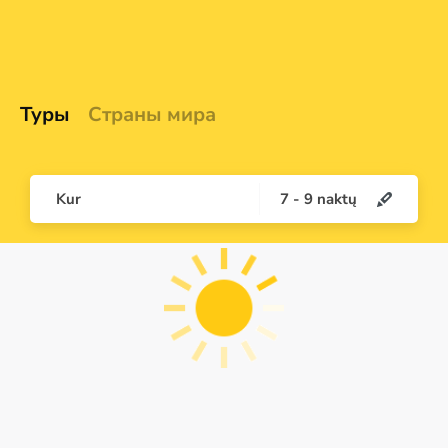
Туры
Страны мира
Kur
7
-
9
naktų