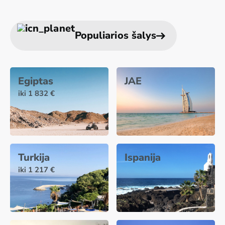
Populiarios šalys
Egiptas
JAE
iki 1 832 €
Turkija
Ispanija
iki 1 217 €