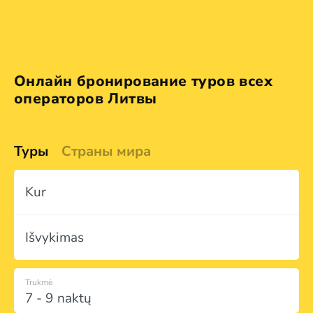
Онлайн бронирование туров всех
операторов Литвы
Туры
Страны мира
Kur
Išvykimas
Trukmė
7 - 9 naktų