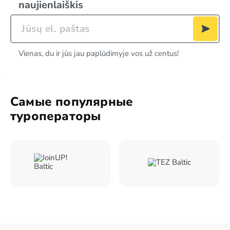
naujienlaiškis
Vienas, du ir jūs jau paplūdimyje vos už centus!
Самые популярные
туроператоры