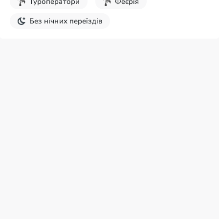
Туроператори
Феєрія
Без нічних переїздів