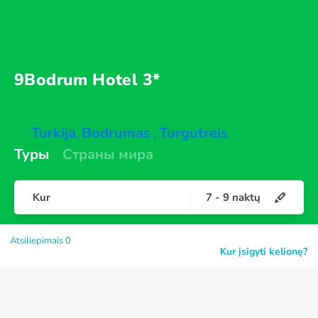
9Bodrum
Hotel 3*
Turkija
Bodrumas
Turgutreis
,
,
Туры
Страны мира
Kur
7
-
9
naktų
Atsiliepimais 0
Kur įsigyti kelionę?