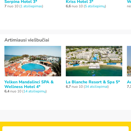
Serpina Hotel 3*
Kriss Hotel 3*
W
7
nuo 10 (
1 atsiliepimas
)
6,6
nuo 10 (
5 atsiliepimų
)
nė
Artimiausi viešbučiai
Yelken Mandalinci SPA &
La Blanche Resort & Spa 5*
Ar
Wellness Hotel 4*
6,7
nuo 10 (
34 atsiliepimai
)
7,
6,4
nuo 10 (
14 atsiliepimų
)