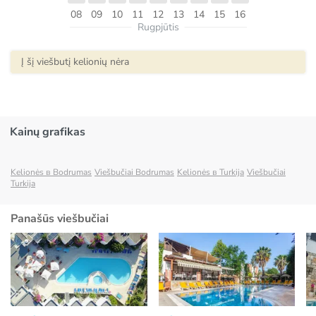
08
09
10
11
12
13
14
15
16
Rugpjūtis
Į šį viešbutį kelionių nėra
Kainų grafikas
Kelionės в Bodrumas
Viešbučiai Bodrumas
Kelionės в Turkija
Viešbučiai
Turkija
Panašūs viešbučiai