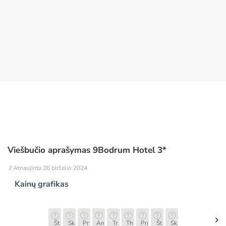
Viešbučio aprašymas 9Bodrum Hotel 3*
// Atnaujinta 26 birželio 2024
Kainų grafikas
Št
Sk
Pr
An
Tr
Th
Pn
Št
Sk