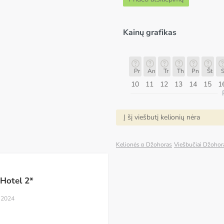
Kainų grafikas
k
Pr
An
Tr
Th
Pn
Št
Sk
Pr
Pr
An
Tr
Th
Pn
Št
S
17
18
19
20
21
22
23
24
10
11
12
13
14
15
1
ugpjūtis
Į šį viešbutį kelionių nėra
Kelionės в Džohoras
Viešbučiai Džohor
 Hotel 2*
s 2024