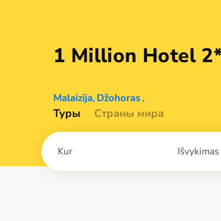
1 Million
Hotel 2
Malaizija
Džohoras
,
,
Туры
Страны мира
Išvykimas