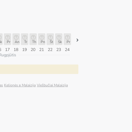
k
Pr
An
Tr
Th
Pn
Št
Sk
Pr
Pr
An
Tr
Th
Pn
Št
6
17
18
19
20
21
22
23
24
10
11
12
13
14
15
Rugpjūtis
as
Kelionės в Malaizija
Viešbučiai Malaizija