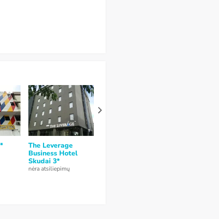
*
The Leverage
Fives Hotel DNP 3*
Anika Hotel 
Business Hotel
3*
nėra atsiliepimų
Skudai 3*
nėra atsiliepimų
nėra atsiliepimų