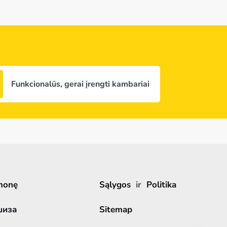
Funkcionalūs, gerai įrengti kambariai
monę
Sąlygos
ir
Politika
шиза
Sitemap