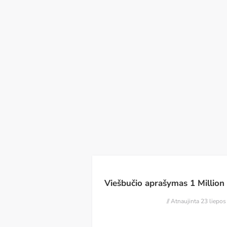
Pr
An
Tr
Th
Pn
Št
S
10
11
12
13
14
15
16
R
Viešbučio aprašymas 1 Million
// Atnaujinta 23 liepo