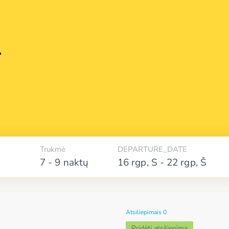
*
Trukmė
DEPARTURE_DATE
7 - 9 naktų
16 rgp
,
S
-
22 rgp
,
Š
Atsiliepimais 0
Pridėti atsiliepimą