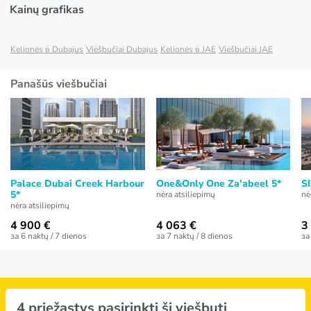
Kainų grafikas
Kelionės в Dubajus
Viešbučiai Dubajus
Kelionės в JAE
Viešbučiai JAE
Panašūs viešbučiai
Palace Dubai Creek Harbour
One&Only One Za'abeel 5*
S
5*
nėra atsiliepimų
nė
nėra atsiliepimų
4 900 €
4 063 €
3
за 6 naktų / 7 dienos
за 7 naktų / 8 dienos
за
4 priežastys pasirinkti šį viešbutį