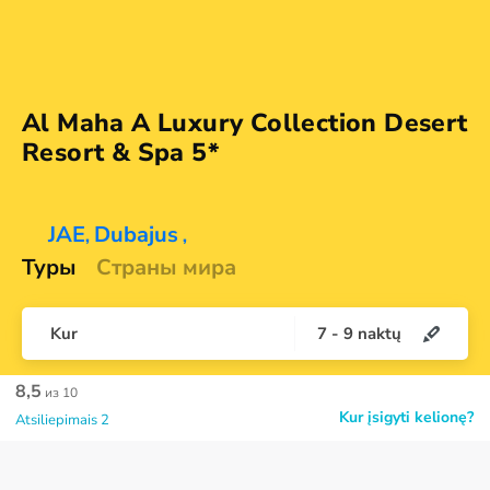
Al Maha A Luxury Collection Desert
Resort &
Spa 5*
JAE
Dubajus
,
,
Туры
Страны мира
Kur
7
-
9
naktų
8,5
из 10
Kur įsigyti kelionę?
Atsiliepimais 2