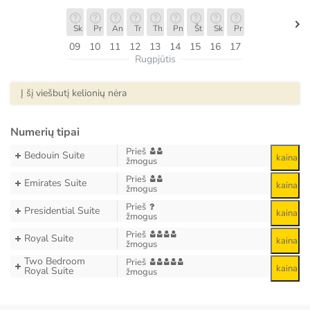
Sk
Pr
An
Tr
Th
Pn
Št
Sk
Pr
09
10
11
12
13
14
15
16
17
Rugpjūtis
Į šį viešbutį kelionių nėra
Numerių tipai
Prieš
Bedouin Suite
kaina
žmogus
Prieš
Emirates Suite
kaina
žmogus
Prieš
Presidential Suite
kaina
žmogus
Prieš
Royal Suite
kaina
žmogus
Two Bedroom
Prieš
kaina
Royal Suite
žmogus