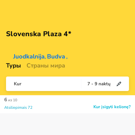
Slovenska
Plaza 4*
Juodkalnija
Budva
,
,
Туры
Страны мира
Kur
7
-
9
naktų
6
из 10
Kur įsigyti kelionę?
Atsiliepimais 72