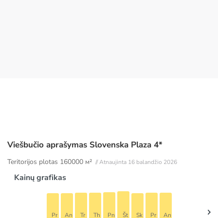
Viešbučio aprašymas Slovenska Plaza 4*
Teritorijos plotas
160000 м²
// Atnaujinta 16 balandžio 2026
Kainų grafikas
Pr
An
Tr
Th
Pn
Št
Sk
Pr
An