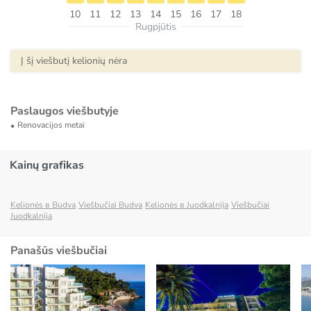
10
11
12
13
14
15
16
17
18
Rugpjūtis
Į šį viešbutį kelionių nėra
Paslaugos viešbutyje
Renovacijos metai
Kainų grafikas
Kelionės в Budva
Viešbučiai Budva
Kelionės в Juodkalnija
Viešbučiai
Juodkalnija
Panašūs viešbučiai