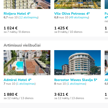
Rivijera Hotel 4*
Vile Oliva Petrovac 4*
F
4*
6,7
nuo 10 (
12 atsiliepimų
)
6,8
nuo 10 (
49 atsiliepimų
)
nė
1 024 €
1 425 €
1
за 7 naktų / 8 dienos
за 9 naktų / 10 dienos
за
Artimiausi viešbučiai
Admiral Hotel 4*
Iberostar Waves Slavija 5*
A
7
nuo 10 (
1 atsiliepimas
)
8
nuo 10 (
1 atsiliepimas
)
6,
1 880 €
3 621 €
1
за 12 naktų / 13 dienos
за 12 naktų / 13 dienos
за