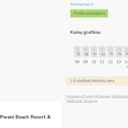
Atsiliepimais 0
Pridėti atsiliepimą
Kainų grafikas
n
Št
Sk
Pr
An
Tr
Th
Pn
Št
Št
Sk
Pr
An
Tr
Th
P
15
16
17
18
19
20
21
22
08
09
10
11
12
13
1
ugpjūtis
Į šį viešbutį kelionių nėra
Kelionės в Pwani Mchangani
Viešbučia
Viešbučiai Tanzanija
 Pwani Beach Resort &