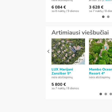
nėra atsiliepimų
6
nuo 10 (
2 atsil
6 084 €
3 628 €
за 8 naktų / 9 dienos
за 7 naktų / 8 di
Artimiausi viešbučiai
LUX Marijani
Mambo Ocea
Zanzibar 5*
Resort 4*
nėra atsiliepimų
nėra atsiliepimų
5 800 €
за 7 naktų / 8 dienos