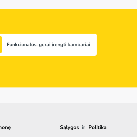
Funkcionalūs, gerai įrengti kambariai
monę
Sąlygos
ir
Politika