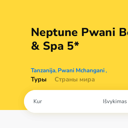
Neptune Pwani B
&
Spa 5*
Tanzanija
Pwani Mchangani
,
,
Туры
Страны мира
Išvykimas