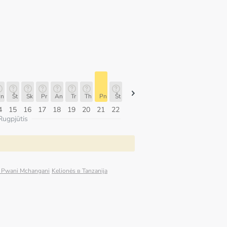
n
Št
Sk
Pr
An
Tr
Th
Pn
Št
Št
Sk
Pr
An
Tr
Th
4
15
16
17
18
19
20
21
22
08
09
10
11
12
13
Rugpjūtis
i Pwani Mchangani
Kelionės в Tanzanija