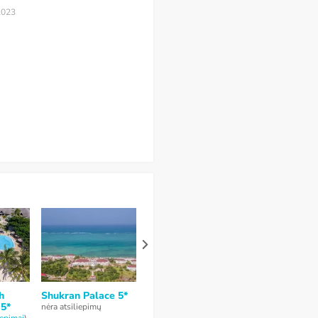
 2023
h
Shukran Palace 5*
Dream of Zanzibar
Bluebay Bea
 5*
5*
Resort & Spa
nėra atsiliepimų