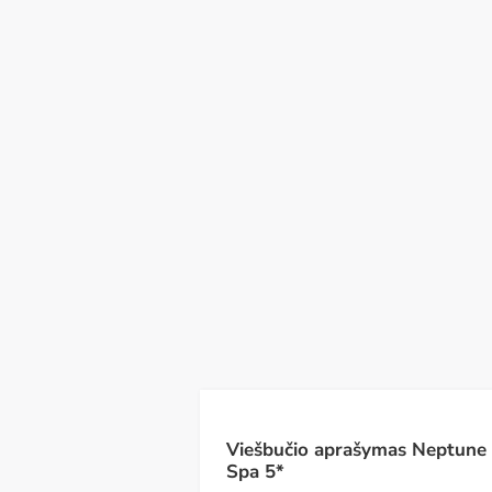
Št
Sk
Pr
An
Tr
Th
P
08
09
10
11
12
13
14
R
Viešbučio aprašymas Neptune
Spa 5*