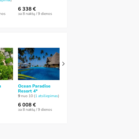
iepimai
)
nėra atsiliepimų
9
nuo 10 (
1 atsi
6 338 €
4 536 €
5 434 €
enos
за 8 naktų / 9 dienos
за 8 naktų / 9 dienos
за 10 naktų / 11
n
Ocean Paradise
Tamu Tamu
TUI Blue Bah
Resort 4*
Boutique Hotel 4*
Zanzibar 5*
9
nuo 10 (
1 atsiliepimas
)
nėra atsiliepimų
9
nuo 10 (
1 atsi
6 008 €
3 908 €
6 311 €
за 8 naktų / 9 dienos
за 5 naktų / 6 dienos
за 8 naktų / 9 di