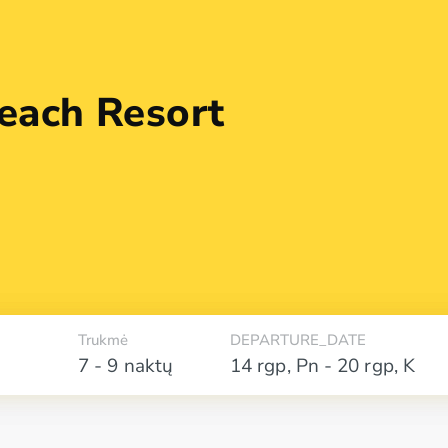
each Resort
Trukmė
DEPARTURE_DATE
7 - 9 naktų
14 rgp
,
Pn
-
20 rgp
,
K