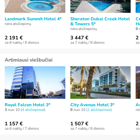
Landmark Summit Hotel 4*
Sheraton Dubai Creek Hotel
Cr
& Towers 5*
Ho
nėra atsiliepimų
nėra atsiliepimų
9
n
2 191 €
3 447 €
2
за 8 naktų / 9 dienos
за 7 naktų / 8 dienos
за
Artimiausi viešbučiai
Royal Falcon Hotel 3*
City Avenue Hotel 3*
A
3
nuo 10 (
4 atsiliepimai
)
8
nuo 10 (
1 atsiliepimas
)
nė
1 157 €
1 507 €
2
за 6 naktų / 7 dienos
за 7 naktų / 8 dienos
за