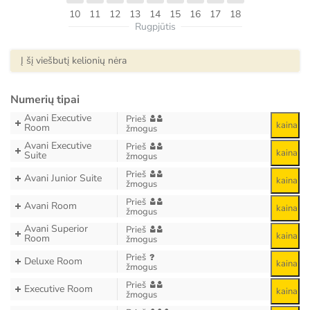
10
11
12
13
14
15
16
17
18
Rugpjūtis
Į šį viešbutį kelionių nėra
Numerių tipai
Avani Executive
Prieš
kaina
Room
žmogus
Avani Executive
Prieš
kaina
Suite
žmogus
Prieš
Avani Junior Suite
kaina
žmogus
Prieš
Avani Room
kaina
žmogus
Avani Superior
Prieš
kaina
Room
žmogus
Prieš
Deluxe Room
kaina
žmogus
Prieš
Executive Room
kaina
žmogus