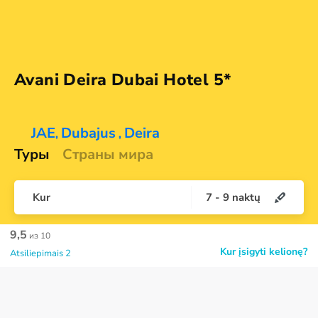
Avani Deira Dubai
Hotel 5*
JAE
Dubajus
Deira
,
,
Туры
Страны мира
Kur
7
-
9
naktų
9,5
из 10
Kur įsigyti kelionę?
Atsiliepimais 2