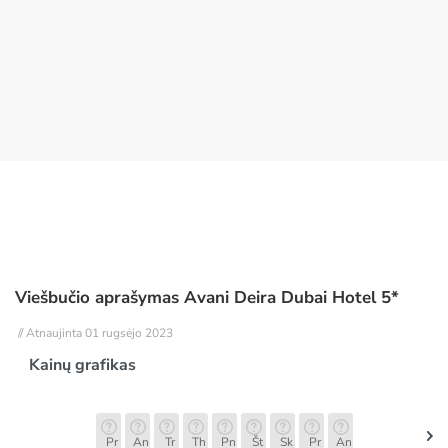
Viešbučio aprašymas Avani Deira Dubai Hotel 5*
// Atnaujinta 01 rugsėjo 2023
Kainų grafikas
Pr
An
Tr
Th
Pn
Št
Sk
Pr
An