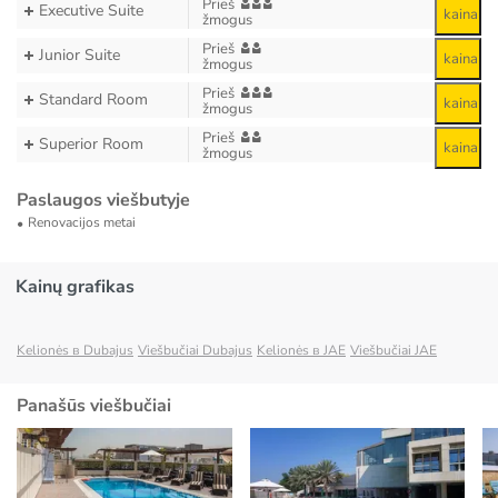
Prieš
Executive Suite
kaina
žmogus
Prieš
Junior Suite
kaina
žmogus
Prieš
Standard Room
kaina
žmogus
Prieš
Superior Room
kaina
žmogus
Paslaugos viešbutyje
Renovacijos metai
Kainų grafikas
Kelionės в Dubajus
Viešbučiai Dubajus
Kelionės в JAE
Viešbučiai JAE
Panašūs viešbučiai