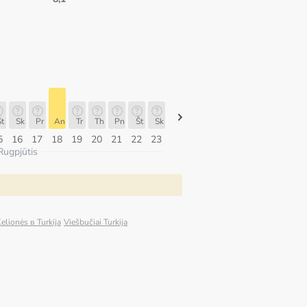
t
Sk
Pr
An
Tr
Th
Pn
Št
Sk
Sk
Pr
An
Tr
Th
Pn
5
16
17
18
19
20
21
22
23
09
10
11
12
13
14
Rugpjūtis
elionės в Turkija
Viešbučiai Turkija