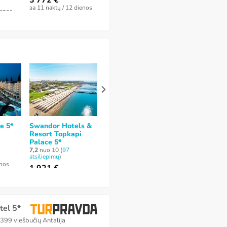
3 772 €
atsiliepimas
)
3 379 €
за 11 naktų / 12 dienos
3 336 €
ienos
за 11 naktų / 12
за 9 naktų / 10 dienos
e 5*
Swandor Hotels &
Kremlin Palace 5*
Voyage Kund
Resort Topkapi
7,7
nuo 10 (
162
nėra atsiliepimų
atsiliepimai
)
Palace 5*
7,2
nuo 10 (
97
1 751 €
2 899 €
atsiliepimų
)
enos
за 7 naktų / 8 dienos
за 8 naktų / 9 di
1 921 €
за 8 naktų / 9 dienos
tel 5*
 399 viešbučių Antalija