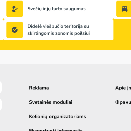
Svečių ir jų turto saugumas
Didelė viešbučio teritorija su
skirtingomis zonomis poilsiui
Reklama
Apie į
Svetainės moduliai
Фран
Kelionių organizatoriams
Eksportuoti informaciją