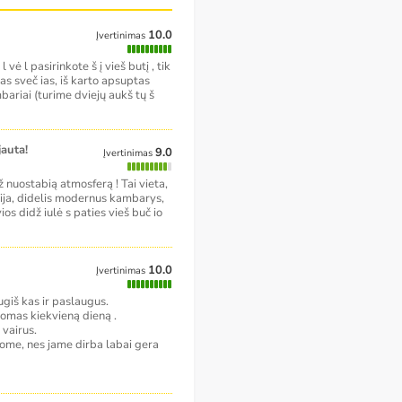
10.0
Įvertinimas
vė l pasirinkote š į vieš butį , tik
s sveč ias, iš karto apsuptas
ariai (turime dviejų aukš tų š
jauta!
9.0
Įvertinimas
ž nuostabią atmosferą ! Tai vieta,
orija, didelis modernus kambarys,
os didž iulė s paties vieš buč io
10.0
Įvertinimas
giš kas ir paslaugus.
lomas kiekvieną dieną .
 vairus.
ome, nes jame dirba labai gera