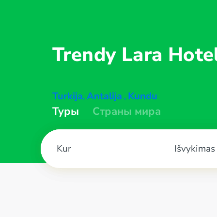
Trendy Lara
Hote
Turkija
Antalija
Kundu
,
,
Туры
Страны мира
Išvykimas