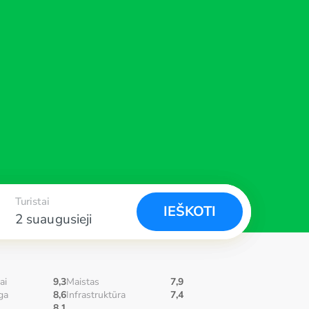
Turistai
IEŠKOTI
2 suaugusieji
ai
9,3
Maistas
7,9
ga
8,6
Infrastruktūra
7,4
8,1