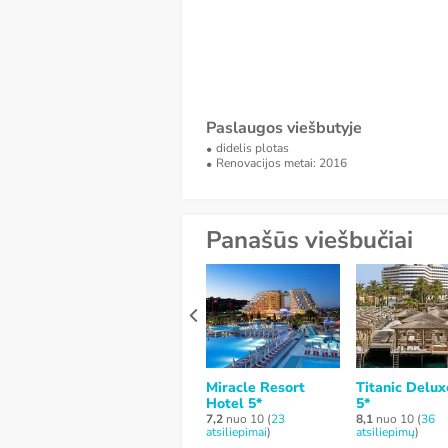
Paslaugos viešbutyje
didelis plotas
Renovacijos metai: 2016
Panašūs viešbučiai
Miracle Resort
Titanic Delux
Hotel 5*
5*
7,2
nuo 10 (
23
8,1
nuo 10 (
36
atsiliepimai
)
atsiliepimų
)