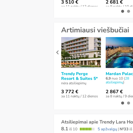
3 510 €
2 681 €
за 11 naktų / 12 dienos
за 9 naktų / 10 d
Artimiausi viešbučiai
Trendy Perge
Mardan Palac
Resort & Suites 5*
6,9
nuo 10 (
28
atsiliepimų
)
nėra atsiliepimų
3 772 €
2 867 €
за 11 naktų / 12 dienos
за 8 naktų / 9 di
Atsiliepimai apie Trendy Lara Ho
8.1
iš 10
5 apžvalgų
|
№33
iš