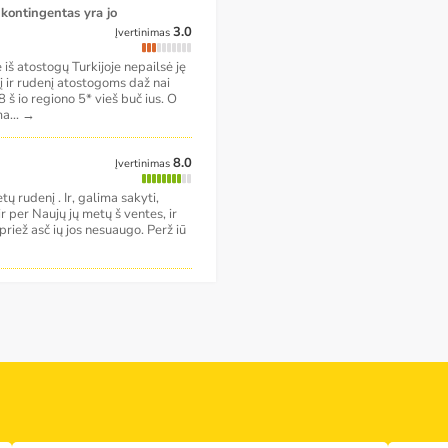
3.0
Įvertinimas
iš atostogų Turkijoje nepailsė ję
į ir rudenį atostogoms daž nai
š io regiono 5* vieš buč ius. O
ma
...
→
8.0
Įvertinimas
 rudenį . Ir, galima sakyti,
 per Naujų jų metų š ventes, ir
ų priež asč ių jos nesuaugo. Perž iū