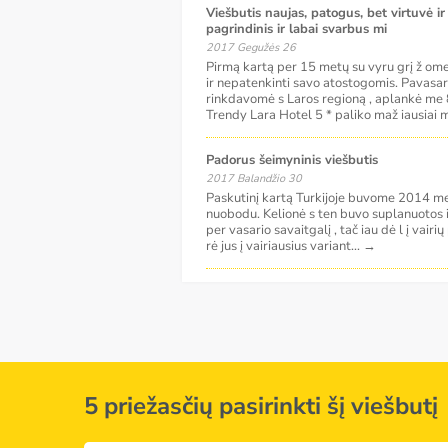
Viešbutis naujas, patogus, bet virtuvė ir kontingentas yra jo
pagrindinis ir labai svarbus mi
2017 Gegužės 26
Pirmą kartą per 15 metų su vyru grį ž ome 
ir nepatenkinti savo atostogomis. Pavasar
rinkdavomė s Laros regioną , aplankė me 8 
Trendy Lara Hotel 5 * paliko maž iausiai 
Padorus šeimyninis viešbutis
2017 Balandžio 30
Paskutinį kartą Turkijoje buvome 2014 metų
nuobodu. Kelionė s ten buvo suplanuotos ir
per vasario savaitgalį , tač iau dė l į vairi
rė jus į vairiausius variant
...
→
5 priežasčių pasirinkti šį viešbutį