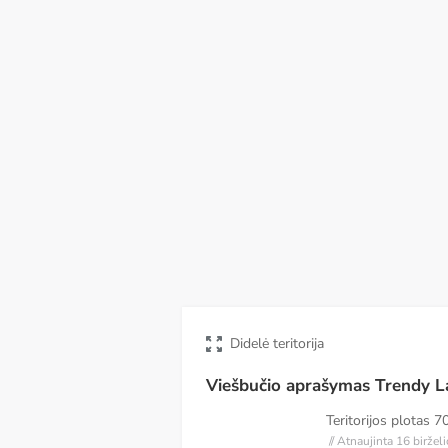
Sk
Pr
An
Tr
Th
Pn
Št
09
10
11
12
13
14
15
R
Didelė teritorija
Viešbučio aprašymas Trendy L
Teritorijos plotas
7
// Atnaujinta 16 biržel