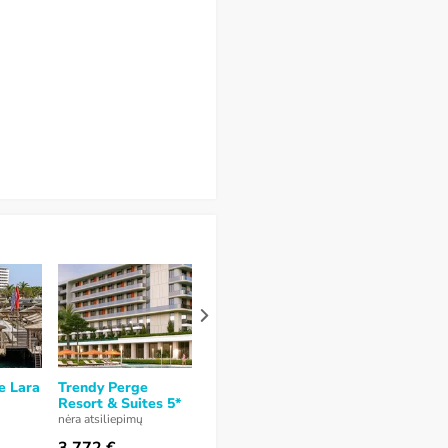
e Lara
Trendy Perge
Cornelia Diamond
Spice Hotel 
Resort & Suites 5*
Golf Resort & Spa
5*
5*
nėra atsiliepimų
6,7
nuo 10 (
53
atsiliepimai
)
7,8
nuo 10 (
31