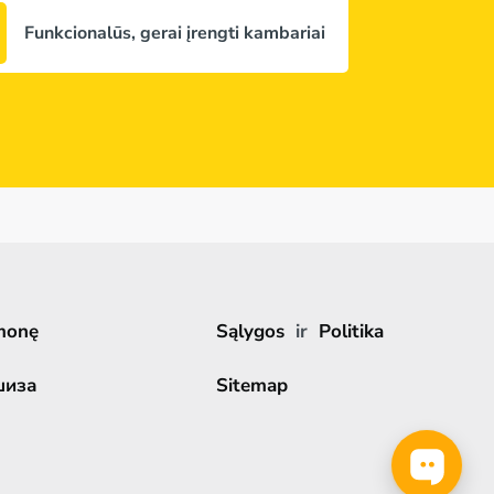
Funkcionalūs, gerai įrengti kambariai
monę
Sąlygos
ir
Politika
шиза
Sitemap