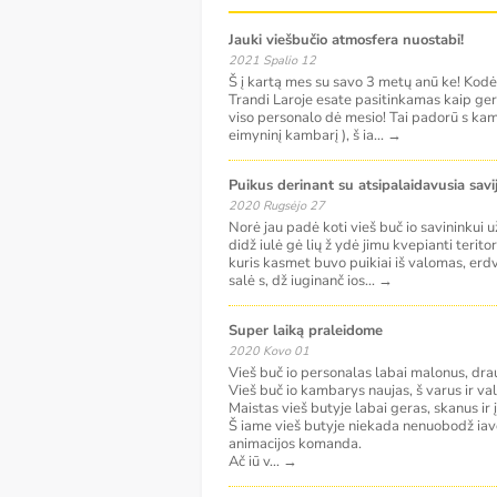
Jauki viešbučio atmosfera nuostabi!
2021 Spalio 12
Š į kartą mes su savo 3 metų anū ke! Kodė l 
Trandi Laroje esate pasitinkamas kaip gera
viso personalo dė mesio! Tai padorū s kamb
eimyninį kambarį ), š ia
...
→
Puikus derinant su atsipalaidavusia savi
2020 Rugsėjo 27
Norė jau padė koti vieš buč io savininkui u
didž iulė gė lių ž ydė jimu kvepianti terit
kuris kasmet buvo puikiai iš valomas, erdvi
salė s, dž iuginanč ios
...
→
Super laiką praleidome
2020 Kovo 01
Vieš buč io personalas labai malonus, drau
Vieš buč io kambarys naujas, š varus ir va
Maistas vieš butyje labai geras, skanus ir į
Š iame vieš butyje niekada nenuobodž iav
animacijos komanda.
Ač iū v
...
→