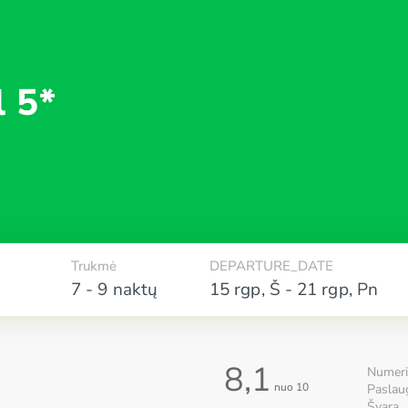
l 5*
Trukmė
DEPARTURE_DATE
7 - 9 naktų
15 rgp
,
Š
-
21 rgp
,
Pn
8,1
Numeri
nuo 10
Paslau
Švara