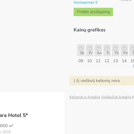
Atsiliepimais 5
Pridėti atsiliepimą
Kainų grafikas
Sk
Pr
An
Tr
Th
Pn
Št
Sk
Sk
Pr
An
Tr
Th
Pn
Š
16
17
18
19
20
21
22
23
09
10
11
12
13
14
1
ugpjūtis
Į šį viešbutį kelionių nėra
Kelionės в Antalija
Viešbučiai Antalija
K
ara Hotel 5*
0000 м²
io 2026