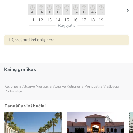
An
Tr
Th
Pn
Št
Sk
Pr
An
Tr
11
12
13
14
15
16
17
18
19
Rugpjūtis
Į šį viešbutį kelionių nėra
Kainų grafikas
Kelionės в Algarvė
Viešbučiai Algarvė
Kelionės в Portugalija
Viešbučiai
Portugalija
Panašūs viešbučiai