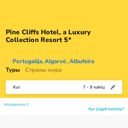
Pine Cliffs Hotel, a Luxury
Collection
Resort 5*
Portugalija
Algarvė
Albufeira
,
,
Туры
Страны мира
Kur
7
-
9
naktų
Atsiliepimais 0
Kur įsigyti kelionę?