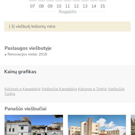
07
08
09
10
11
12
13
14
15
Rugpjūtis
Į šį viešbutį kelionių nėra
Paslaugos viešbutyje
Renovacijos metai: 2018
Kainų grafikas
Kelionės в Kapadokija
Viešbučiai Kapadokija
Kelionės в Turkija
Viešbučiai
Turkija
Panašūs viešbučiai