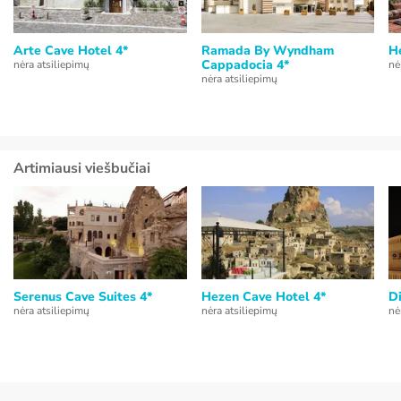
Arte Cave Hotel 4*
Ramada By Wyndham
H
Cappadocia 4*
nėra atsiliepimų
nė
nėra atsiliepimų
Artimiausi viešbučiai
Serenus Cave Suites 4*
Hezen Cave Hotel 4*
Di
nėra atsiliepimų
nėra atsiliepimų
nė