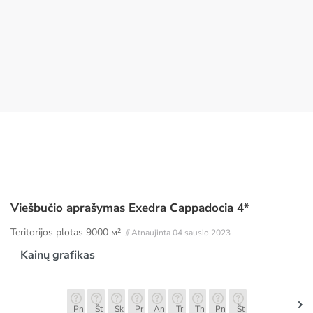
Viešbučio aprašymas Exedra Cappadocia 4*
Teritorijos plotas
9000 м²
// Atnaujinta 04 sausio 2023
Kainų grafikas
Pn
Št
Sk
Pr
An
Tr
Th
Pn
Št