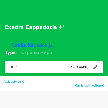
Exedra
Cappadocia 4*
Turkija
Kapadokija
,
,
Туры
Страны мира
Kur
7
-
9
naktų
Atsiliepimais 0
Kur įsigyti kelionę?