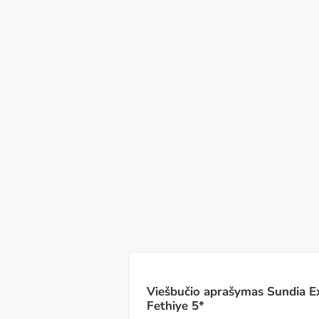
Sk
Pr
An
Tr
Th
Pn
Št
09
10
11
12
13
14
15
R
Viešbučio aprašymas Sundia Ex
Fethiye 5*