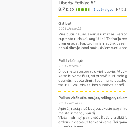
Liberty Fethiye 5*
8.7
iš 10
2 apžvalgos
|
№
iš 1
Gal būt
2021 Liepos 28
Vieš butis naujas, š varus ir maž as. Pers
supranta rusiš kai, angliš kai. Teritorija n
promenadą . Paplū dimyje ir aplink baseiną
paplū dimyje labai maž i, dviem sunku pas
Puiki viešnagė
2021 Liepos 07
Š iuo metu atostogauju vieš butyje. Atvykom
karto buvome iš sių sti pusryč iauti, tada 
degintis į paplū dimį . Tada mums pasakė
tas ir 11 val. Viskas, kas nurodyta apraš
..
Puikus viešbutis, naujas, stilingas, rek
2021 Birželio 14
Apie š į naują vieš butį pasakosiu pagal keli
maistą ir mano į spū dį .
Vieta – pirmoji pakrantė . Š alia yra didž i
erdvus ir vietos už tenka visiems. Tai gana
patogios bango
...
→