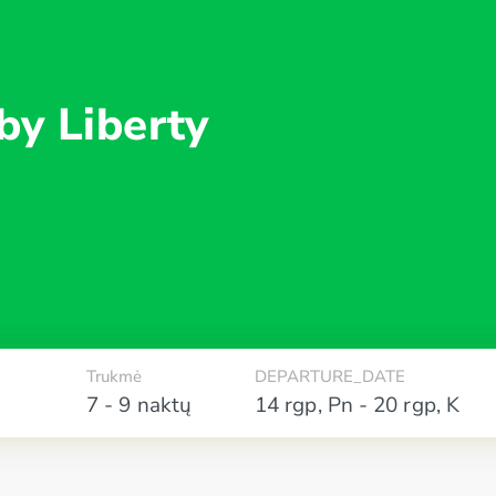
by Liberty
Trukmė
DEPARTURE_DATE
7 - 9 naktų
14 rgp
,
Pn
-
20 rgp
,
K