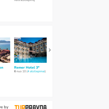
Oludeniz 4*
nėra atsiliepimų
nėra atsiliepimų
nėra atsiliepimų
en
Remer Hotel 3*
Area Hotel 3*
Aymes Hotel 
6
nuo 10 (
4 atsiliepimai
)
nėra atsiliepimų
5,5
nuo 10 (
2
atsiliepimai
)
ve by