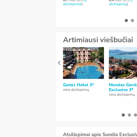
8,7
nuo 10 (
52
8,4
nuo 10 (
11
atsiliepimai
)
atsiliepimų
)
Artimiausi viešbučiai
Gunes Hotel 3*
Mendos Gard
Exclusive 3*
nėra atsiliepimų
nėra atsiliepimų
Atsiliepimai apie Sundia Exclusi