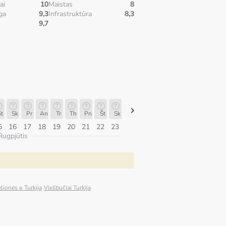
ai
10
Maistas
8
ga
9,3
Infrastruktūra
8,3
9,7
t
Sk
Pr
An
Tr
Th
Pn
Št
Sk
Sk
Pr
An
Tr
Th
Pn
5
16
17
18
19
20
21
22
23
09
10
11
12
13
14
Rugpjūtis
lionės в Turkija
Viešbučiai Turkija