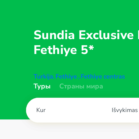
Sundia Exclusive 
Fethiye 5*
Turkija
Fethiye
Fethiye centras
,
,
Туры
Страны мира
Išvykimas