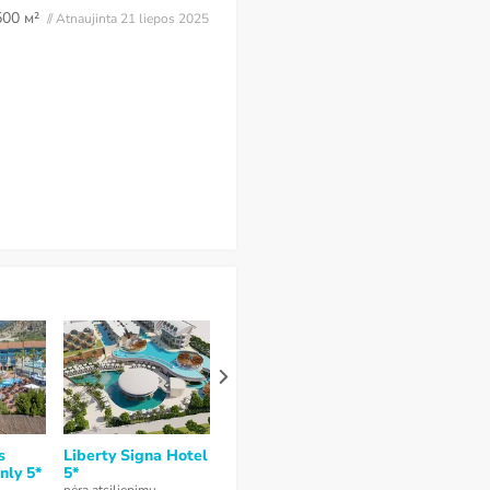
500 м²
// Atnaujinta 21 liepos 2025
s
Liberty Signa Hotel
Yacht Boheme
Ramada by
nly 5*
5*
Hotel 5*
Wyndham Fet