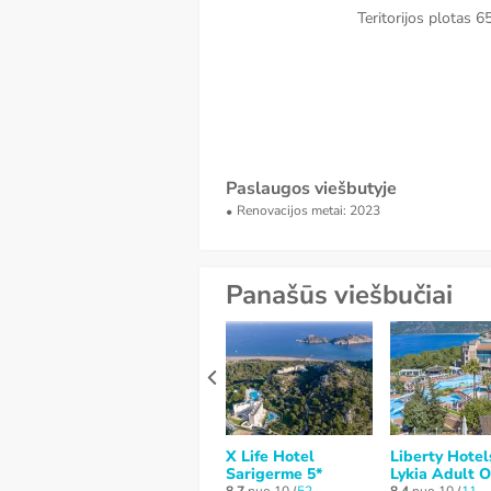
Teritorijos plotas
6
Paslaugos viešbutyje
Renovacijos metai: 2023
Panašūs viešbučiai
X Life Hotel
Liberty Hotel
Sarigerme 5*
Lykia Adult O