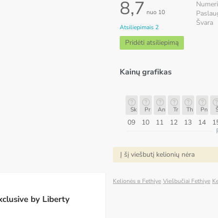
8,7
Numeri
nuo 10
Paslau
Švara
Atsiliepimais 2
Pridėti atsiliepimą
Kainų grafikas
Sk
Pr
An
Tr
Th
Pn
Št
Sk
Sk
Pr
An
Tr
Th
Pn
Š
16
17
18
19
20
21
22
23
09
10
11
12
13
14
1
ugpjūtis
Į šį viešbutį kelionių nėra
Kelionės в Fethiye
Viešbučiai Fethiye
Ke
clusive by Liberty