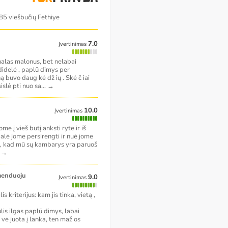
85 viešbučių Fethiye
7.0
Įvertinimas
onalas malonus, bet nelabai
edidelė , paplū dimys per
 buvo daug kė dž ių . Skė č iai
islė pti nuo sa
...
→
10.0
Įvertinimas
e į vieš butį anksti ryte ir iš
galė jome persirengti ir nuė jome
 , kad mū sų kambarys yra paruoš
.
→
omenduoju
9.0
Įvertinimas
s kriterijus: kam jis tinka, vietą ,
ulis ilgas paplū dimys, labai
 vė juota į lanka, ten maž os