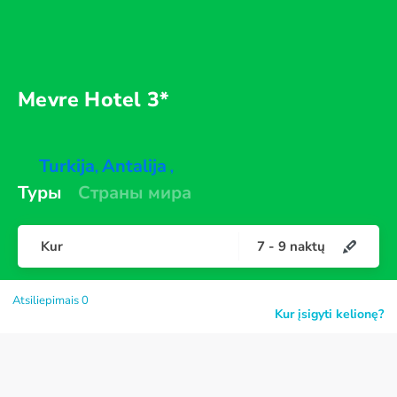
Mevre
Hotel 3*
Turkija
Antalija
,
,
Туры
Страны мира
Kur
7
-
9
naktų
Atsiliepimais 0
Kur įsigyti kelionę?