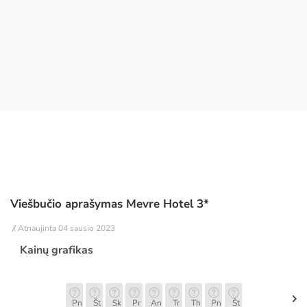
Viešbučio aprašymas Mevre Hotel 3*
// Atnaujinta 04 sausio 2023
Kainų grafikas
Pn
Št
Sk
Pr
An
Tr
Th
Pn
Št