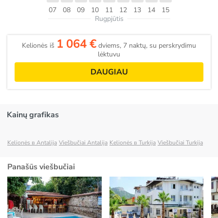
07
08
09
10
11
12
13
14
15
Rugpjūtis
1 064 €
Kelionės iš
dviems, 7 naktų, su perskrydimu
lėktuvu
DAUGIAU
Kainų grafikas
Kelionės в Antalija
Viešbučiai Antalija
Kelionės в Turkija
Viešbučiai Turkija
Panašūs viešbučiai