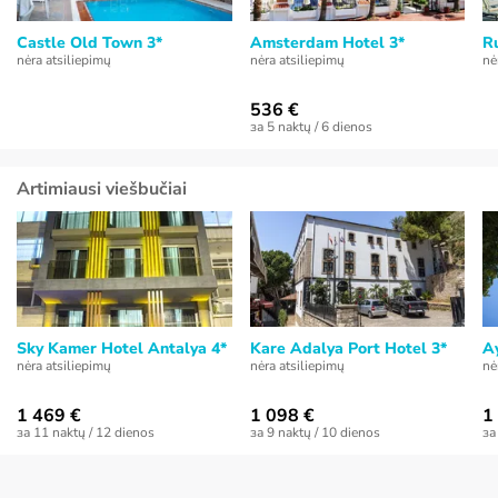
Castle Old Town 3*
Amsterdam Hotel 3*
R
nėra atsiliepimų
nėra atsiliepimų
nė
536 €
за 5 naktų / 6 dienos
Artimiausi viešbučiai
Sky Kamer Hotel Antalya 4*
Kare Adalya Port Hotel 3*
A
nėra atsiliepimų
nėra atsiliepimų
nė
1 469 €
1 098 €
1
за 11 naktų / 12 dienos
за 9 naktų / 10 dienos
за