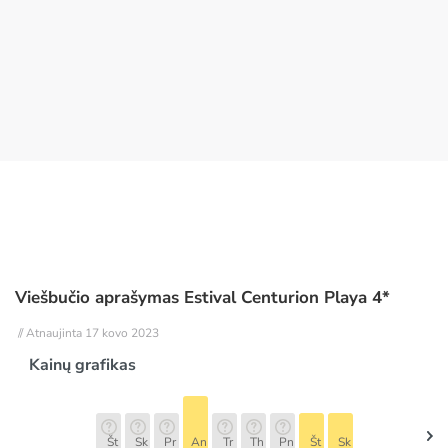
Viešbučio aprašymas Estival Centurion Playa 4*
// Atnaujinta 17 kovo 2023
Kainų grafikas
Št
Sk
Pr
An
Tr
Th
Pn
Št
Sk