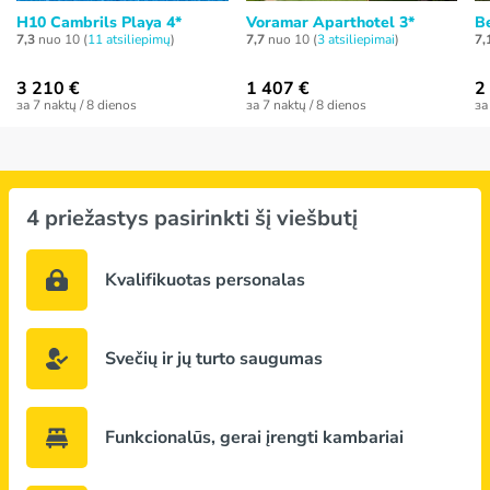
H10 Cambrils Playa 4*
Voramar Aparthotel 3*
B
7,3
nuo 10 (
11 atsiliepimų
)
7,7
nuo 10 (
3 atsiliepimai
)
7,
3 210 €
1 407 €
2
за 7 naktų / 8 dienos
за 7 naktų / 8 dienos
за
4 priežastys pasirinkti šį viešbutį
Kvalifikuotas personalas
Svečių ir jų turto saugumas
Funkcionalūs, gerai įrengti kambariai