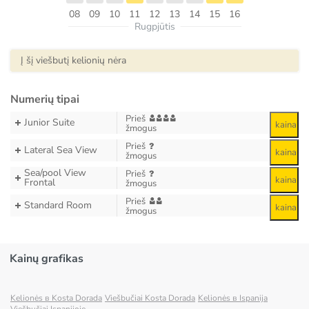
08
09
10
11
12
13
14
15
16
Rugpjūtis
Į šį viešbutį kelionių nėra
Numerių tipai
Prieš
Junior Suite
kaina
žmogus
Prieš
Lateral Sea View
kaina
žmogus
Sea/pool View
Prieš
kaina
Frontal
žmogus
Prieš
Standard Room
kaina
žmogus
Kainų grafikas
Kelionės в Kosta Dorada
Viešbučiai Kosta Dorada
Kelionės в Ispanija