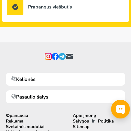
Prabangus viešbutis
Kelionės
Pasaulio šalys
Франшиза
Apie įmonę
ir
Reklama
Sąlygos
Politika
Svetainės moduliai
Sitemap