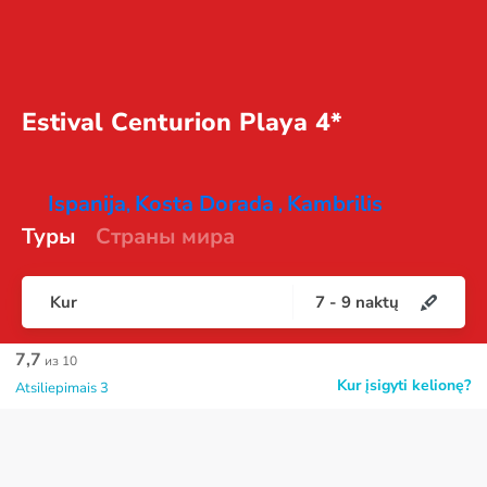
Estival Centurion
Playa 4*
Ispanija
Kosta Dorada
Kambrilis
,
,
Туры
Страны мира
Kur
7
-
9
naktų
7,7
из 10
Kur įsigyti kelionę?
Atsiliepimais 3