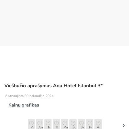
Viešbučio aprašymas Ada Hotel Istanbul 3*
// Atnaujinta 09 balandžio 2024
Kainų grafikas
Pr
An
Tr
Th
Pn
Št
Sk
Pr
An