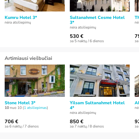
Kumru Hotel 3*
Sultanahmet Cesme Hotel
Th
3*
nėra atsiliepimų
nė
nėra atsiliepimų
530 €
7
за 5 naktų / 6 dienos
за
Artimiausi viešbučiai
Stone Hotel 3*
Yilsam Sultanahmet Hotel
Al
4*
10
nuo 10 (
1 atsiliepimas
)
nė
nėra atsiliepimų
706 €
850 €
9
за 6 naktų / 7 dienos
за 7 naktų / 8 dienos
за