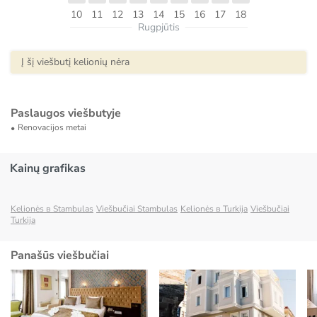
10
11
12
13
14
15
16
17
18
Rugpjūtis
Į šį viešbutį kelionių nėra
Paslaugos viešbutyje
Renovacijos metai
Kainų grafikas
Kelionės в Stambulas
Viešbučiai Stambulas
Kelionės в Turkija
Viešbučiai
Turkija
Panašūs viešbučiai