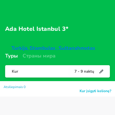
Ada Hotel
Istanbul 3*
Turkija
Stambulas
Sultanahmetas
,
,
Туры
Страны мира
Kur
7
-
9
naktų
Atsiliepimais 0
Kur įsigyti kelionę?