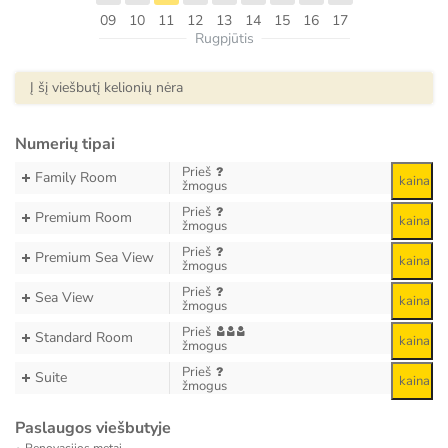
09
10
11
12
13
14
15
16
17
Rugpjūtis
Į šį viešbutį kelionių nėra
Numerių tipai
Prieš
Family Room
kaina
žmogus
Prieš
Premium Room
kaina
žmogus
Prieš
Premium Sea View
kaina
žmogus
Prieš
Sea View
kaina
žmogus
Prieš
Standard Room
kaina
žmogus
Prieš
Suite
kaina
žmogus
Paslaugos viešbutyje