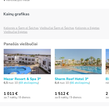
Renovacijos metai
Kainų grafikas
Kelionės в Šarm el Šeichas
Viešbučiai Šarm el Šeichas
Kelionės в Egiptas
Viešbučiai Egiptas
Panašūs viešbučiai
Mazar Resort & Spa 3*
Sharm Reef Hotel 3*
E
6,5
nuo 10 (
69 atsiliepimų
)
8,4
nuo 10 (
66 atsiliepimų
)
nė
1 011 €
1 512 €
2
за 7 naktų / 8 dienos
за 8 naktų / 9 dienos
за