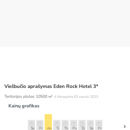
Viešbučio aprašymas Eden Rock Hotel 3*
Teritorijos plotas
10500 м²
// Atnaujinta 03 sausio 2023
Kainų grafikas
Sk
Pr
An
Tr
Th
Pn
Št
Sk
Pr