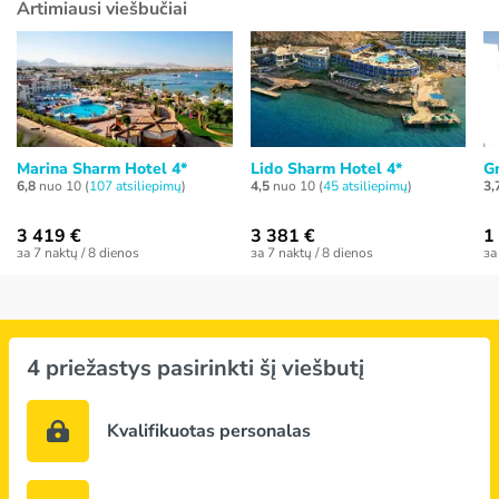
Artimiausi viešbučiai
Marina Sharm Hotel 4*
Lido Sharm Hotel 4*
G
6,8
nuo 10 (
107 atsiliepimų
)
4,5
nuo 10 (
45 atsiliepimų
)
3,
3 419 €
3 381 €
1
за 7 naktų / 8 dienos
за 7 naktų / 8 dienos
за
4 priežastys pasirinkti šį viešbutį
Kvalifikuotas personalas