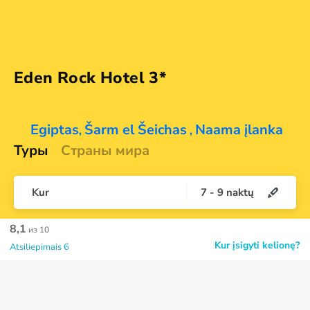
Eden Rock
Hotel 3*
Egiptas
Šarm el Šeichas
Naama įlanka
,
,
Туры
Страны мира
Kur
7
-
9
naktų
8,1
из 10
Kur įsigyti kelionę?
Atsiliepimais 6