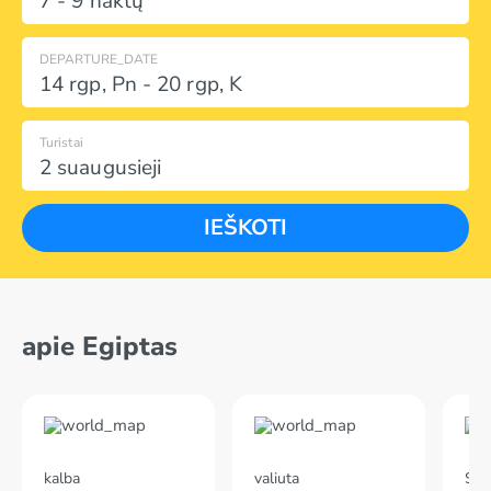
7 - 9 naktų
DEPARTURE_DATE
14 rgp
,
Pn
-
20 rgp
,
K
Turistai
2 suaugusieji
IEŠKOTI
apie Egiptas
kalba
valiuta
Skr