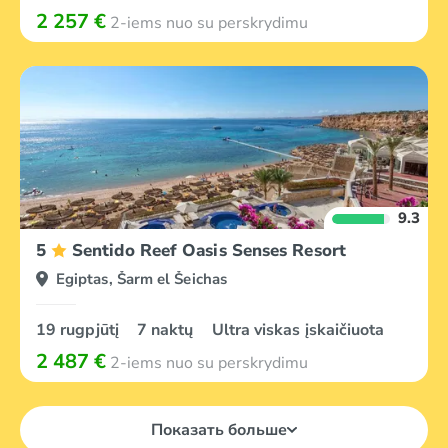
2 257 €
2-iems nuo su perskrydimu
9.3
5
Sentido Reef Oasis Senses Resort
Egiptas, Šarm el Šeichas
19 rugpjūtį
7 naktų
Ultra viskas įskaičiuota
2 487 €
2-iems nuo su perskrydimu
Показать больше