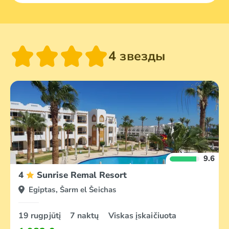
4 звезды
9.6
4
Sunrise Remal Resort
Egiptas, Šarm el Šeichas
19 rugpjūtį
7 naktų
Viskas įskaičiuota