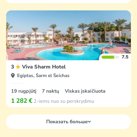
7.5
3
Viva Sharm Hotel
Egiptas, Šarm el Šeichas
19 rugpjūtį
7 naktų
Viskas įskaičiuota
1 282 €
2-iems nuo su perskrydimu
Показать больше