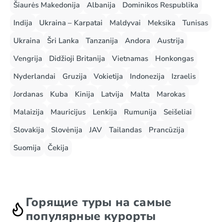
Šiaurės Makedonija
Albanija
Dominikos Respublika
Indija
Ukraina – Karpatai
Maldyvai
Meksika
Tunisas
Ukraina
Šri Lanka
Tanzanija
Andora
Austrija
Vengrija
Didžioji Britanija
Vietnamas
Honkongas
Nyderlandai
Gruzija
Vokietija
Indonezija
Izraelis
Jordanas
Kuba
Kinija
Latvija
Malta
Marokas
Malaizija
Mauricijus
Lenkija
Rumunija
Seišeliai
Slovakija
Slovėnija
JAV
Tailandas
Prancūzija
Suomija
Čekija
Горящие туры на самые
популярные курорты