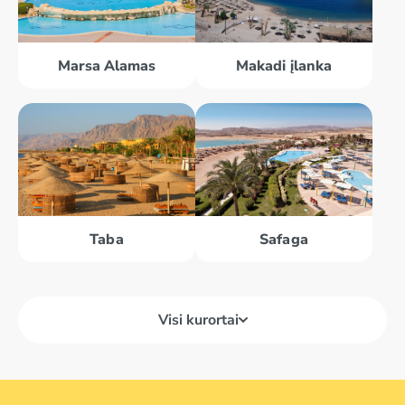
Marsa Alamas
Makadi įlanka
Taba
Safaga
Visi kurortai
Dahabas
Marsa Alamas