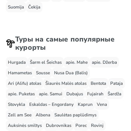
Suomija
Čekija
Туры на самые популярные
курорты
Hurgada
Šarm el Šeichas
apie. Mahe
apie. Džerba
Hamametas
Sousse
Nusa Dua (Balis)
Ari (Alifu) atolas
Šiaurės Malės atolas
Bentota
Pataja
apie. Puketas
apie. Samui
Dubajus
Fujairah
Šardža
Stovykla
Eskaldas – Engordany
Kaprun
Vena
Zell am See
Albena
Saulėtas paplūdimys
Auksinės smiltys
Dubrovnikas
Porec
Rovinj