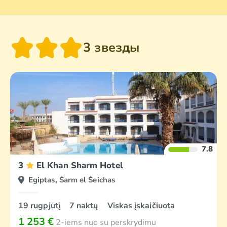
3 звезды
7.8
3
El Khan Sharm Hotel
Egiptas, Šarm el Šeichas
19 rugpjūtį
7 naktų
Viskas įskaičiuota
1 253 €
2-iems nuo su perskrydimu