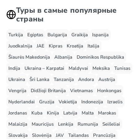
Туры в самые популярные
страны
Turkija
Egiptas
Bulgarija
Graikija
Ispanija
Juodkalnija
JAE
Kipras
Kroatija
Italija
Šiaurės Makedonija
Albanija
Dominikos Respublika
Indija
Ukraina – Karpatai
Maldyvai
Meksika
Tunisas
Ukraina
Šri Lanka
Tanzanija
Andora
Austrija
Vengrija
Didžioji Britanija
Vietnamas
Honkongas
Nyderlandai
Gruzija
Vokietija
Indonezija
Izraelis
Jordanas
Kuba
Kinija
Latvija
Malta
Marokas
Malaizija
Mauricijus
Lenkija
Rumunija
Seišeliai
Slovakija
Slovėnija
JAV
Tailandas
Prancūzija