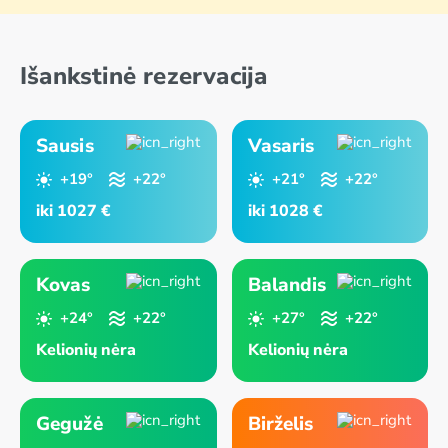
Išankstinė rezervacija
Sausis
Vasaris
+19°
+22°
+21°
+22°
iki 1027 €
iki 1028 €
Kovas
Balandis
+24°
+22°
+27°
+22°
Kelionių nėra
Kelionių nėra
Gegužė
Birželis