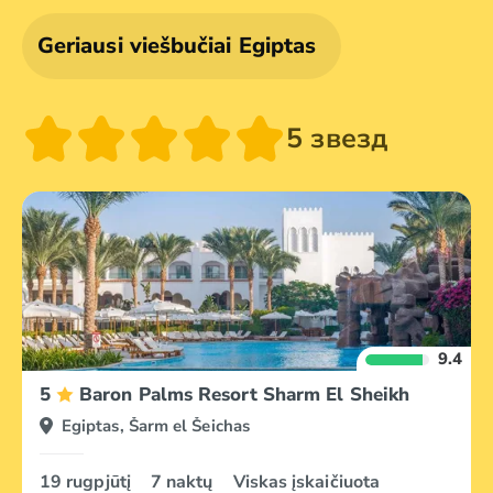
Makadi įlanka
Nuveiba
Geriausi viešbučiai Egiptas
5 звезд
9.4
5
Baron Palms Resort Sharm El Sheikh
Egiptas, Šarm el Šeichas
19 rugpjūtį
7 naktų
Viskas įskaičiuota