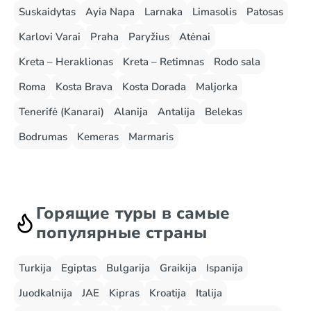
Suskaidytas
Ayia Napa
Larnaka
Limasolis
Patosas
Karlovi Varai
Praha
Paryžius
Atėnai
Kreta – Heraklionas
Kreta – Retimnas
Rodo sala
Roma
Kosta Brava
Kosta Dorada
Maljorka
Tenerifė (Kanarai)
Alanija
Antalija
Belekas
Bodrumas
Kemeras
Marmaris
Горящие туры в самые
популярные страны
Turkija
Egiptas
Bulgarija
Graikija
Ispanija
Juodkalnija
JAE
Kipras
Kroatija
Italija