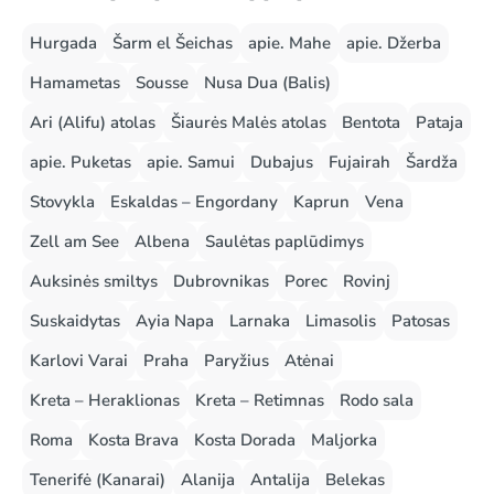
Hurgada
Šarm el Šeichas
apie. Mahe
apie. Džerba
Hamametas
Sousse
Nusa Dua (Balis)
Ari (Alifu) atolas
Šiaurės Malės atolas
Bentota
Pataja
apie. Puketas
apie. Samui
Dubajus
Fujairah
Šardža
Stovykla
Eskaldas – Engordany
Kaprun
Vena
Zell am See
Albena
Saulėtas paplūdimys
Auksinės smiltys
Dubrovnikas
Porec
Rovinj
Suskaidytas
Ayia Napa
Larnaka
Limasolis
Patosas
Karlovi Varai
Praha
Paryžius
Atėnai
Kreta – Heraklionas
Kreta – Retimnas
Rodo sala
Roma
Kosta Brava
Kosta Dorada
Maljorka
Tenerifė (Kanarai)
Alanija
Antalija
Belekas