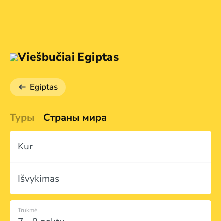
Viešbučiai Egiptas
Egiptas
Туры
Страны мира
Kur
Išvykimas
Trukmė