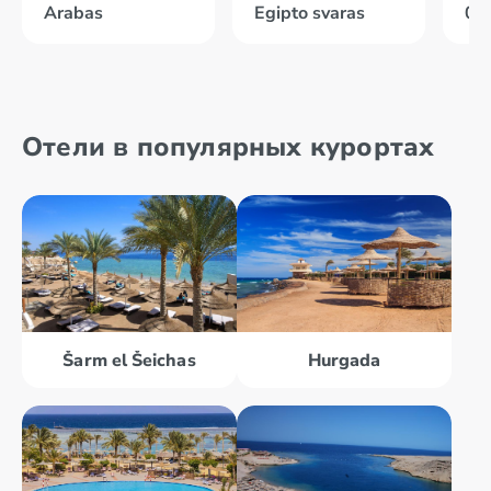
Arabas
Egipto svaras
04
Отели в популярных курортах
Šarm el Šeichas
Hurgada