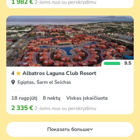
1 982 €
2-iems nuo su perskrydimu
9.5
4
Albatros Laguna Club Resort
Egiptas, Šarm el Šeichas
18 rugpjūtį
8 naktų
Viskas įskaičiuota
2 335 €
2-iems nuo su perskrydimu
Показать больше