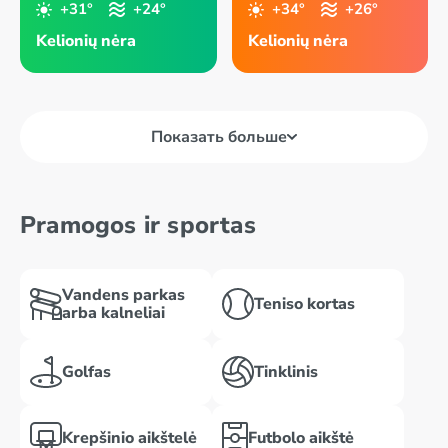
+31°
+24°
+34°
+26°
Kelionių nėra
Kelionių nėra
Показать больше
Pramogos ir sportas
Vandens parkas
Teniso kortas
arba kalneliai
Golfas
Tinklinis
Krepšinio aikštelė
Futbolo aikštė