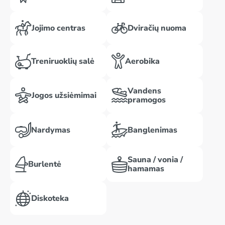
Jojimo centras
Dviračių nuoma
Treniruoklių salė
Aerobika
Vandens
Jogos užsiėmimai
pramogos
Nardymas
Banglenimas
Sauna / vonia /
Burlentė
hamamas
Diskoteka