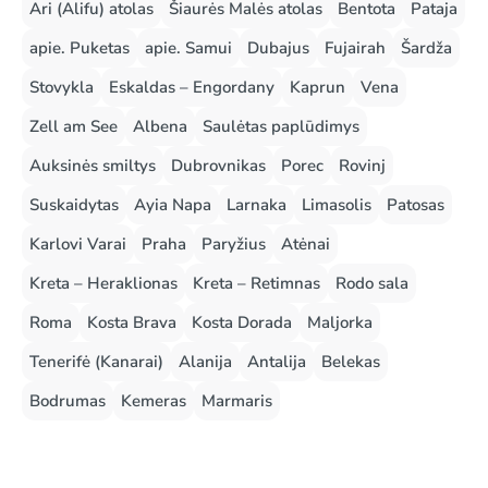
Ari (Alifu) atolas
Šiaurės Malės atolas
Bentota
Pataja
apie. Puketas
apie. Samui
Dubajus
Fujairah
Šardža
Stovykla
Eskaldas – Engordany
Kaprun
Vena
Zell am See
Albena
Saulėtas paplūdimys
Auksinės smiltys
Dubrovnikas
Porec
Rovinj
Suskaidytas
Ayia Napa
Larnaka
Limasolis
Patosas
Karlovi Varai
Praha
Paryžius
Atėnai
Kreta – Heraklionas
Kreta – Retimnas
Rodo sala
Roma
Kosta Brava
Kosta Dorada
Maljorka
Tenerifė (Kanarai)
Alanija
Antalija
Belekas
Bodrumas
Kemeras
Marmaris