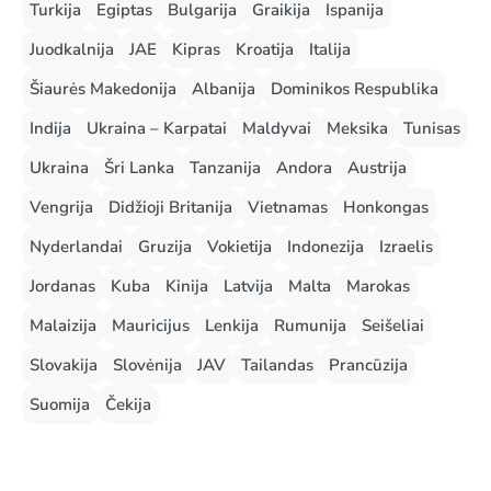
Turkija
Egiptas
Bulgarija
Graikija
Ispanija
Juodkalnija
JAE
Kipras
Kroatija
Italija
Šiaurės Makedonija
Albanija
Dominikos Respublika
Indija
Ukraina – Karpatai
Maldyvai
Meksika
Tunisas
Ukraina
Šri Lanka
Tanzanija
Andora
Austrija
Vengrija
Didžioji Britanija
Vietnamas
Honkongas
Nyderlandai
Gruzija
Vokietija
Indonezija
Izraelis
Jordanas
Kuba
Kinija
Latvija
Malta
Marokas
Malaizija
Mauricijus
Lenkija
Rumunija
Seišeliai
Slovakija
Slovėnija
JAV
Tailandas
Prancūzija
Suomija
Čekija