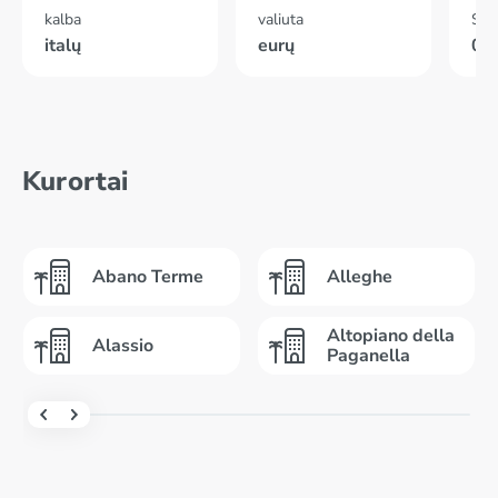
kalba
valiuta
Skr
italų
eurų
02
Kurortai
Abano Terme
Alleghe
Altopiano della
Alassio
Paganella