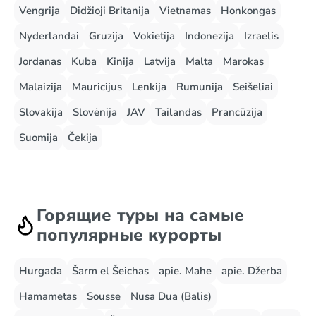
Vengrija
Didžioji Britanija
Vietnamas
Honkongas
Nyderlandai
Gruzija
Vokietija
Indonezija
Izraelis
Jordanas
Kuba
Kinija
Latvija
Malta
Marokas
Malaizija
Mauricijus
Lenkija
Rumunija
Seišeliai
Slovakija
Slovėnija
JAV
Tailandas
Prancūzija
Suomija
Čekija
Горящие туры на самые
популярные курорты
Hurgada
Šarm el Šeichas
apie. Mahe
apie. Džerba
Hamametas
Sousse
Nusa Dua (Balis)