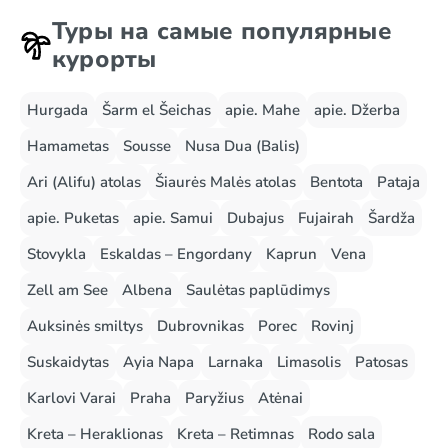
Туры на самые популярные
курорты
Hurgada
Šarm el Šeichas
apie. Mahe
apie. Džerba
Hamametas
Sousse
Nusa Dua (Balis)
Ari (Alifu) atolas
Šiaurės Malės atolas
Bentota
Pataja
apie. Puketas
apie. Samui
Dubajus
Fujairah
Šardža
Stovykla
Eskaldas – Engordany
Kaprun
Vena
Zell am See
Albena
Saulėtas paplūdimys
Auksinės smiltys
Dubrovnikas
Porec
Rovinj
Suskaidytas
Ayia Napa
Larnaka
Limasolis
Patosas
Karlovi Varai
Praha
Paryžius
Atėnai
Kreta – Heraklionas
Kreta – Retimnas
Rodo sala