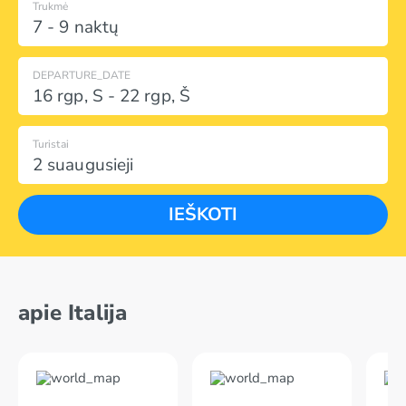
Trukmė
7 - 9 naktų
DEPARTURE_DATE
16 rgp
,
S
-
22 rgp
,
Š
Turistai
2 suaugusieji
IEŠKOTI
apie Italija