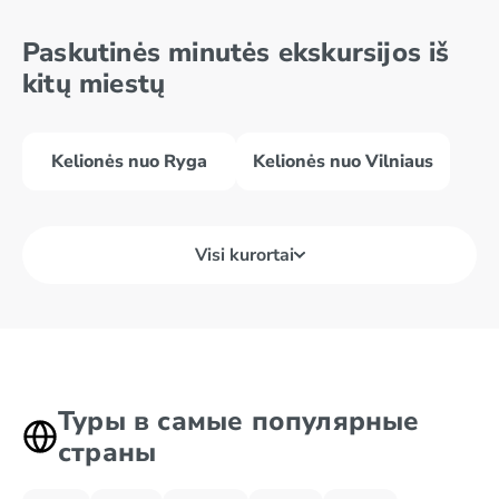
Paskutinės minutės ekskursijos iš
kitų miestų
Kelionės nuo Ryga
Kelionės nuo Vilniaus
Visi kurortai
Туры в самые популярные
страны