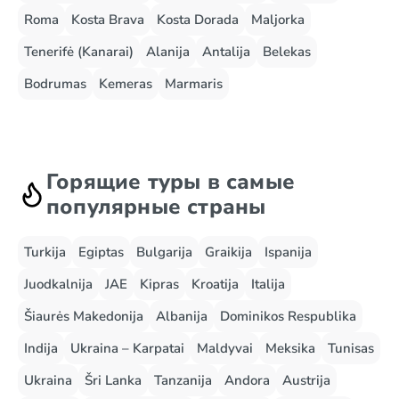
Roma
Kosta Brava
Kosta Dorada
Maljorka
Tenerifė (Kanarai)
Alanija
Antalija
Belekas
Bodrumas
Kemeras
Marmaris
Горящие туры в самые
популярные страны
Turkija
Egiptas
Bulgarija
Graikija
Ispanija
Juodkalnija
JAE
Kipras
Kroatija
Italija
Šiaurės Makedonija
Albanija
Dominikos Respublika
Indija
Ukraina – Karpatai
Maldyvai
Meksika
Tunisas
Ukraina
Šri Lanka
Tanzanija
Andora
Austrija