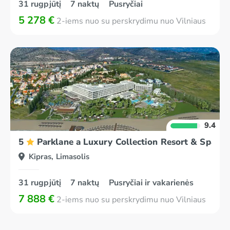
31 rugpjūtį
7 naktų
Pusryčiai
5 278 €
2-iems nuo su perskrydimu nuo Vilniaus
9.4
5
Parklane a Luxury Collection Resort & Spa Li
Kipras, Limasolis
31 rugpjūtį
7 naktų
Pusryčiai ir vakarienės
7 888 €
2-iems nuo su perskrydimu nuo Vilniaus