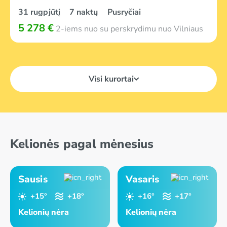
31 rugpjūtį
7 naktų
Pusryčiai
5 278 €
2-iems nuo su perskrydimu nuo Vilniaus
Visi kurortai
Kelionės pagal mėnesius
Sausis
Vasaris
+15°
+18°
+16°
+17°
Kelionių nėra
Kelionių nėra