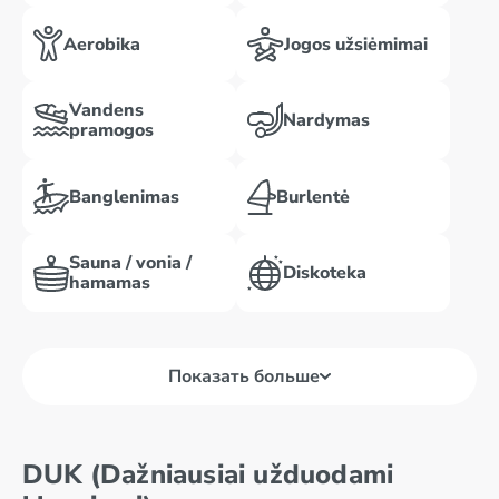
Aerobika
Jogos užsiėmimai
Vandens
Nardymas
pramogos
Banglenimas
Burlentė
Sauna / vonia /
Diskoteka
hamamas
Показать больше
DUK (Dažniausiai užduodami