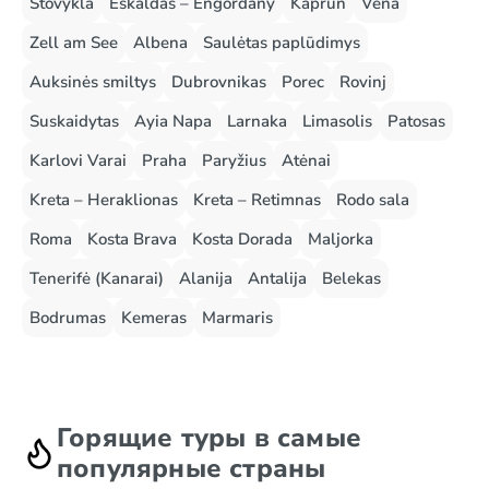
Stovykla
Eskaldas – Engordany
Kaprun
Vena
Zell am See
Albena
Saulėtas paplūdimys
Auksinės smiltys
Dubrovnikas
Porec
Rovinj
Suskaidytas
Ayia Napa
Larnaka
Limasolis
Patosas
Karlovi Varai
Praha
Paryžius
Atėnai
Kreta – Heraklionas
Kreta – Retimnas
Rodo sala
Roma
Kosta Brava
Kosta Dorada
Maljorka
Tenerifė (Kanarai)
Alanija
Antalija
Belekas
Bodrumas
Kemeras
Marmaris
Горящие туры в самые
популярные страны