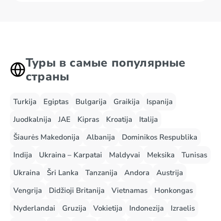
Туры в самые популярные
страны
Turkija
Egiptas
Bulgarija
Graikija
Ispanija
Juodkalnija
JAE
Kipras
Kroatija
Italija
Šiaurės Makedonija
Albanija
Dominikos Respublika
Indija
Ukraina – Karpatai
Maldyvai
Meksika
Tunisas
Ukraina
Šri Lanka
Tanzanija
Andora
Austrija
Vengrija
Didžioji Britanija
Vietnamas
Honkongas
Nyderlandai
Gruzija
Vokietija
Indonezija
Izraelis