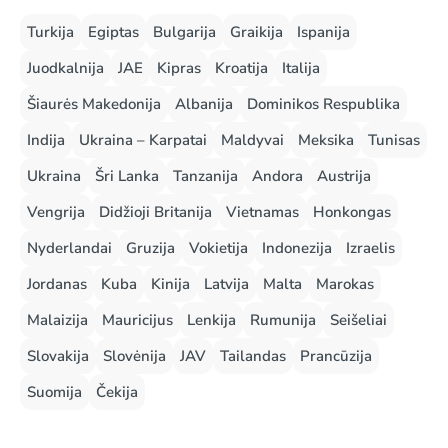
Turkija
Egiptas
Bulgarija
Graikija
Ispanija
Juodkalnija
JAE
Kipras
Kroatija
Italija
Šiaurės Makedonija
Albanija
Dominikos Respublika
Indija
Ukraina – Karpatai
Maldyvai
Meksika
Tunisas
Ukraina
Šri Lanka
Tanzanija
Andora
Austrija
Vengrija
Didžioji Britanija
Vietnamas
Honkongas
Nyderlandai
Gruzija
Vokietija
Indonezija
Izraelis
Jordanas
Kuba
Kinija
Latvija
Malta
Marokas
Malaizija
Mauricijus
Lenkija
Rumunija
Seišeliai
Slovakija
Slovėnija
JAV
Tailandas
Prancūzija
Suomija
Čekija