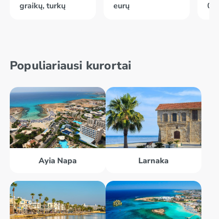
graikų, turkų
eurų
02
Populiariausi kurortai
Ayia Napa
Larnaka