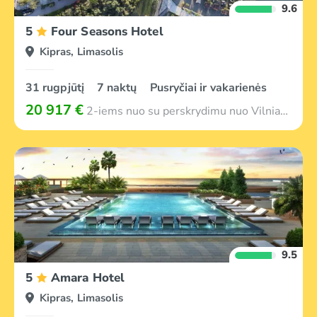
9.6
5
Four Seasons Hotel
Kipras, Limasolis
31 rugpjūtį
7 naktų
Pusryčiai ir vakarienės
20 917 €
2-iems nuo su perskrydimu nuo Vilniaus
9.5
5
Amara Hotel
Kipras, Limasolis