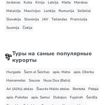
Jordanas
Kuba
Kinija
Latvija
Malta
Marokas
Malaizija
Mauricijus
Lenkija
Rumunija
Seišeliai
Slovakija
Slovėnija
JAV
Tailandas
Prancūzija
Suomija
Čekija
Туры на самые популярные
курорты
Hurgada
Šarm el Šeichas
apie. Mahe
apie. Džerba
Hamametas
Sousse
Nusa Dua (Balis)
Ari (Alifu) atolas
Šiaurės Malės atolas
Bentota
Pataja
apie. Puketas
apie. Samui
Dubajus
Fujairah
Šardža