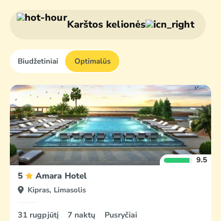
Larnaka
Protaras
Karštos kelionės
Biudžetiniai
Optimalūs
9.5
5
Amara Hotel
Kipras, Limasolis
31 rugpjūtį
7 naktų
Pusryčiai