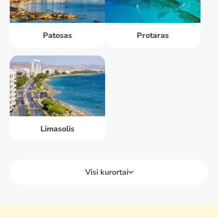
Patosas
Protaras
Limasolis
Visi kurortai
Ayia Napa
Limasolis