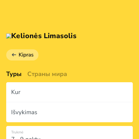
Kelionės Limasolis
Kipras
Туры
Страны мира
Kur
Išvykimas
Trukmė