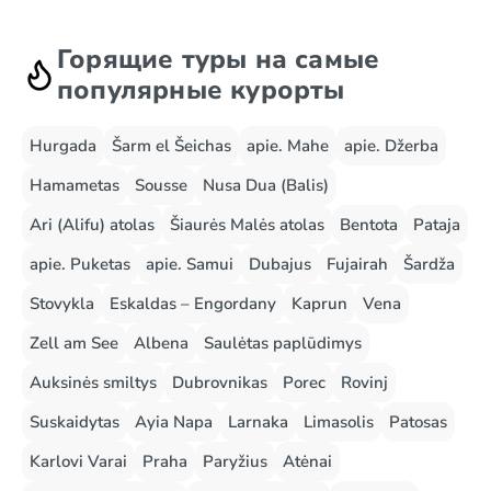
Горящие туры на самые
популярные курорты
Hurgada
Šarm el Šeichas
apie. Mahe
apie. Džerba
Hamametas
Sousse
Nusa Dua (Balis)
Ari (Alifu) atolas
Šiaurės Malės atolas
Bentota
Pataja
apie. Puketas
apie. Samui
Dubajus
Fujairah
Šardža
Stovykla
Eskaldas – Engordany
Kaprun
Vena
Zell am See
Albena
Saulėtas paplūdimys
Auksinės smiltys
Dubrovnikas
Porec
Rovinj
Suskaidytas
Ayia Napa
Larnaka
Limasolis
Patosas
Karlovi Varai
Praha
Paryžius
Atėnai