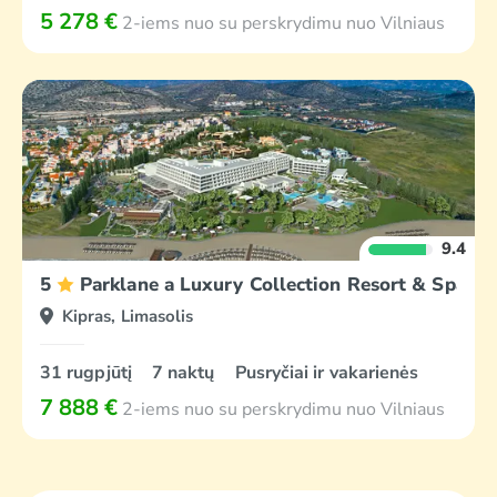
5 278 €
2-iems nuo su perskrydimu nuo Vilniaus
9.4
5
Parklane a Luxury Collection Resort & Spa Li
Kipras, Limasolis
31 rugpjūtį
7 naktų
Pusryčiai ir vakarienės
7 888 €
2-iems nuo su perskrydimu nuo Vilniaus