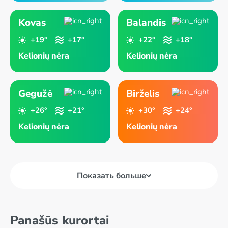
Kovas
Balandis
+19°
+17°
+22°
+18°
Kelionių nėra
Kelionių nėra
Gegužė
Birželis
+26°
+21°
+30°
+24°
Kelionių nėra
Kelionių nėra
Показать больше
Panašūs kurortai