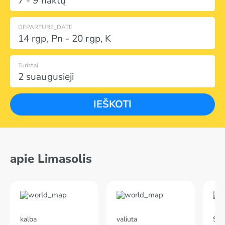
7 - 9 naktų
DEPARTURE_DATE
14 rgp
,
Pn
-
20 rgp
,
K
Turistai
2 suaugusieji
IEŠKOTI
apie Limasolis
kalba
valiuta
Skr