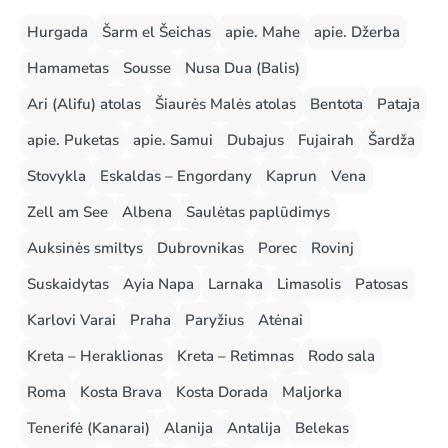
Hurgada
Šarm el Šeichas
apie. Mahe
apie. Džerba
Hamametas
Sousse
Nusa Dua (Balis)
Ari (Alifu) atolas
Šiaurės Malės atolas
Bentota
Pataja
apie. Puketas
apie. Samui
Dubajus
Fujairah
Šardža
Stovykla
Eskaldas – Engordany
Kaprun
Vena
Zell am See
Albena
Saulėtas paplūdimys
Auksinės smiltys
Dubrovnikas
Porec
Rovinj
Suskaidytas
Ayia Napa
Larnaka
Limasolis
Patosas
Karlovi Varai
Praha
Paryžius
Atėnai
Kreta – Heraklionas
Kreta – Retimnas
Rodo sala
Roma
Kosta Brava
Kosta Dorada
Maljorka
Tenerifė (Kanarai)
Alanija
Antalija
Belekas