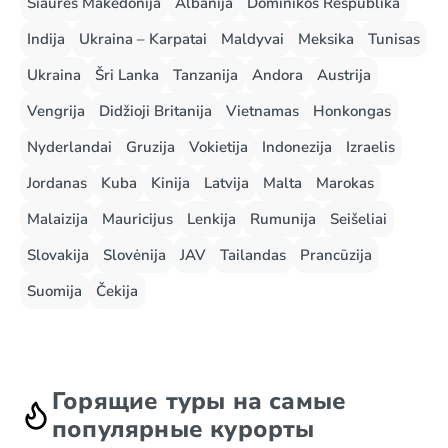
Šiaurės Makedonija
Albanija
Dominikos Respublika
Indija
Ukraina – Karpatai
Maldyvai
Meksika
Tunisas
Ukraina
Šri Lanka
Tanzanija
Andora
Austrija
Vengrija
Didžioji Britanija
Vietnamas
Honkongas
Nyderlandai
Gruzija
Vokietija
Indonezija
Izraelis
Jordanas
Kuba
Kinija
Latvija
Malta
Marokas
Malaizija
Mauricijus
Lenkija
Rumunija
Seišeliai
Slovakija
Slovėnija
JAV
Tailandas
Prancūzija
Suomija
Čekija
Горящие туры на самые
популярные курорты