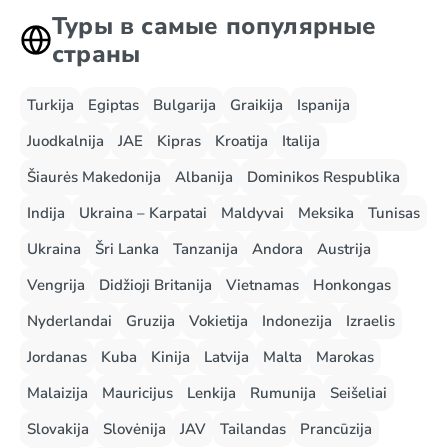
Туры в самые популярные
страны
Turkija
Egiptas
Bulgarija
Graikija
Ispanija
Juodkalnija
JAE
Kipras
Kroatija
Italija
Šiaurės Makedonija
Albanija
Dominikos Respublika
Indija
Ukraina – Karpatai
Maldyvai
Meksika
Tunisas
Ukraina
Šri Lanka
Tanzanija
Andora
Austrija
Vengrija
Didžioji Britanija
Vietnamas
Honkongas
Nyderlandai
Gruzija
Vokietija
Indonezija
Izraelis
Jordanas
Kuba
Kinija
Latvija
Malta
Marokas
Malaizija
Mauricijus
Lenkija
Rumunija
Seišeliai
Slovakija
Slovėnija
JAV
Tailandas
Prancūzija