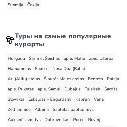
Suomija
Čekija
Туры на самые популярные
курорты
Hurgada
Šarm el Šeichas
apie. Mahe
apie. Džerba
Hamametas
Sousse
Nusa Dua (Balis)
Ari (Alifu) atolas
Šiaurės Malės atolas
Bentota
Pataja
apie. Puketas
apie. Samui
Dubajus
Fujairah
Šardža
Stovykla
Eskaldas – Engordany
Kaprun
Vena
Zell am See
Albena
Saulėtas paplūdimys
Auksinės smiltys
Dubrovnikas
Porec
Rovinj