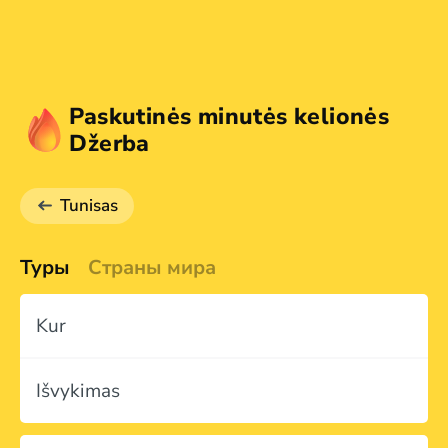
Paskutinės minutės kelionės
Džerba
Tunisas
Туры
Страны мира
Kur
Išvykimas