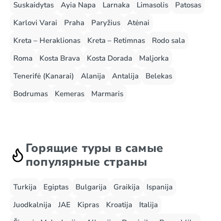
Suskaidytas
Ayia Napa
Larnaka
Limasolis
Patosas
Karlovi Varai
Praha
Paryžius
Atėnai
Kreta – Heraklionas
Kreta – Retimnas
Rodo sala
Roma
Kosta Brava
Kosta Dorada
Maljorka
Tenerifė (Kanarai)
Alanija
Antalija
Belekas
Bodrumas
Kemeras
Marmaris
Горящие туры в самые
популярные страны
Turkija
Egiptas
Bulgarija
Graikija
Ispanija
Juodkalnija
JAE
Kipras
Kroatija
Italija