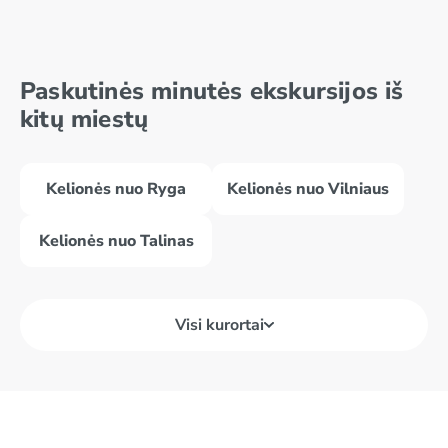
Gammarth
Kartagina
Paskutinės minutės ekskursijos iš
Douz
Mahdia
kitų miestų
Kelionės nuo Ryga
Kelionės nuo Vilniaus
Kelionės nuo Talinas
Visi kurortai