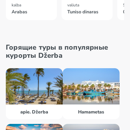
kalba
valiuta
Skr
Arabas
Tuniso dinaras
04
Горящие туры в популярные
курорты Džerba
apie. Džerba
Hamametas