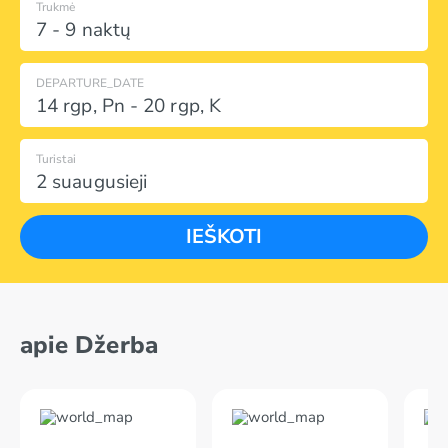
Trukmė
7 - 9 naktų
DEPARTURE_DATE
14 rgp
,
Pn
-
20 rgp
,
K
Turistai
2 suaugusieji
IEŠKOTI
apie Džerba