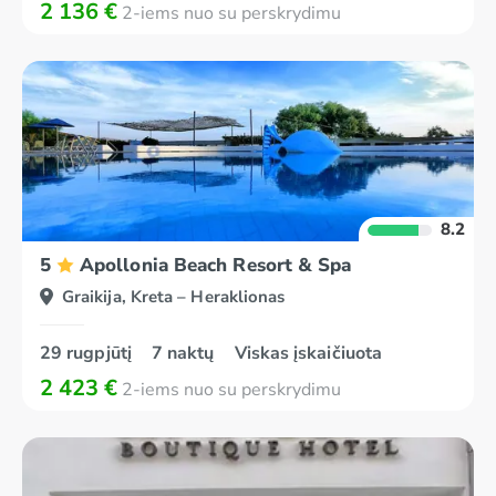
2 136 €
2-iems nuo su perskrydimu
8.2
5
Apollonia Beach Resort & Spa
Graikija, Kreta – Heraklionas
29 rugpjūtį
7 naktų
Viskas įskaičiuota
2 423 €
2-iems nuo su perskrydimu