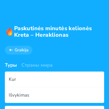
Paskutinės minutės kelionės
Kreta – Heraklionas
Graikija
Туры
Страны мира
Kur
Išvykimas