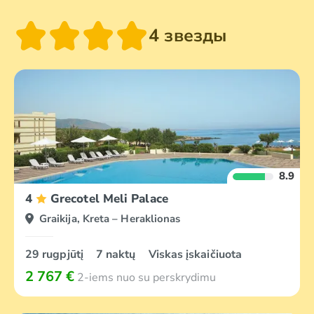
4 звезды
8.9
4
Grecotel Meli Palace
Graikija, Kreta – Heraklionas
29 rugpjūtį
7 naktų
Viskas įskaičiuota
2 767 €
2-iems nuo su perskrydimu