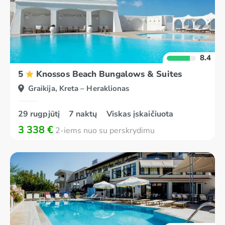
8.4
5
Knossos Beach Bungalows & Suites
Graikija, Kreta – Heraklionas
29 rugpjūtį
7 naktų
Viskas įskaičiuota
3 338 €
2-iems nuo su perskrydimu