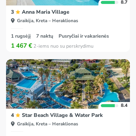
8.7
3
Anna Maria Village
Graikija, Kreta – Heraklionas
1 rugsėjį
7 naktų
Pusryčiai ir vakarienės
1 467 €
2-iems nuo su perskrydimu
8.4
4
Star Beach Village & Water Park
Graikija, Kreta – Heraklionas