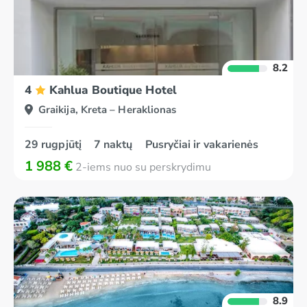
8.2
4
Kahlua Boutique Hotel
Graikija, Kreta – Heraklionas
29 rugpjūtį
7 naktų
Pusryčiai ir vakarienės
1 988 €
2-iems nuo su perskrydimu
8.9