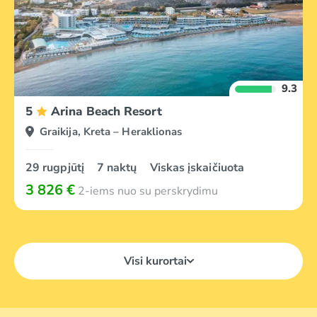
9.3
5
Arina Beach Resort
Graikija, Kreta – Heraklionas
29 rugpjūtį
7 naktų
Viskas įskaičiuota
3 826 €
2-iems nuo su perskrydimu
Visi kurortai