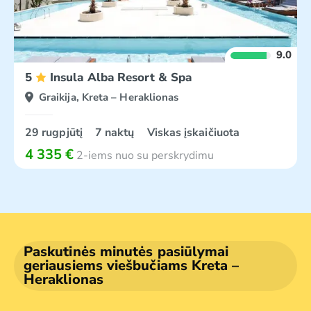
9.0
5
Insula Alba Resort & Spa
Graikija, Kreta – Heraklionas
29 rugpjūtį
7 naktų
Viskas įskaičiuota
4 335 €
2-iems nuo su perskrydimu
Paskutinės minutės pasiūlymai
geriausiems viešbučiams Kreta –
Heraklionas