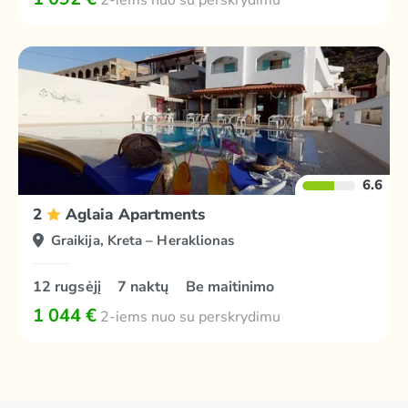
2-iems nuo su perskrydimu
6.6
2
Aglaia Apartments
Graikija, Kreta – Heraklionas
12 rugsėjį
7 naktų
Be maitinimo
1 044 €
2-iems nuo su perskrydimu