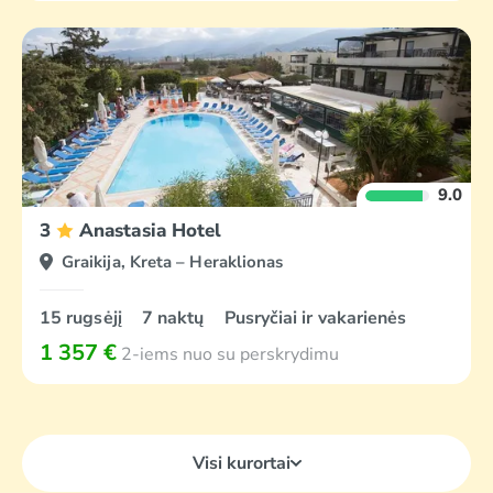
9.0
3
Anastasia Hotel
Graikija, Kreta – Heraklionas
15 rugsėjį
7 naktų
Pusryčiai ir vakarienės
1 357 €
2-iems nuo su perskrydimu
Visi kurortai