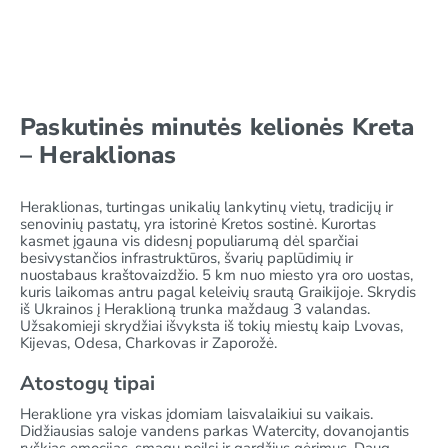
Paskutinės minutės kelionės Kreta
– Heraklionas
Heraklionas, turtingas unikalių lankytinų vietų, tradicijų ir
senovinių pastatų, yra istorinė Kretos sostinė. Kurortas
kasmet įgauna vis didesnį populiarumą dėl sparčiai
besivystančios infrastruktūros, švarių paplūdimių ir
nuostabaus kraštovaizdžio. 5 km nuo miesto yra oro uostas,
kuris laikomas antru pagal keleivių srautą Graikijoje. Skrydis
iš Ukrainos į Heraklioną trunka maždaug 3 valandas.
Užsakomieji skrydžiai išvyksta iš tokių miestų kaip Lvovas,
Kijevas, Odesa, Charkovas ir Zaporožė.
Atostogų tipai
Heraklione yra viskas įdomiam laisvalaikiui su vaikais.
Didžiausias saloje vandens parkas Watercity, dovanojantis