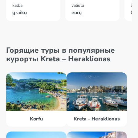
kalba
valiuta
Skr
graikų
eurų
02
Горящие туры в популярные
курорты Kreta – Heraklionas
Korfu
Kreta – Heraklionas