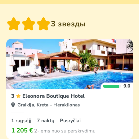
3 звезды
9.0
3
Eleonora Boutique Hotel
Graikija, Kreta – Heraklionas
1 rugsėjį
7 naktų
Pusryčiai
1 205 €
2-iems nuo su perskrydimu