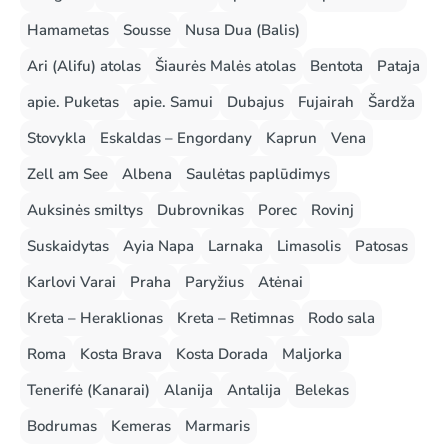
Hamametas
Sousse
Nusa Dua (Balis)
Ari (Alifu) atolas
Šiaurės Malės atolas
Bentota
Pataja
apie. Puketas
apie. Samui
Dubajus
Fujairah
Šardža
Stovykla
Eskaldas – Engordany
Kaprun
Vena
Zell am See
Albena
Saulėtas paplūdimys
Auksinės smiltys
Dubrovnikas
Porec
Rovinj
Suskaidytas
Ayia Napa
Larnaka
Limasolis
Patosas
Karlovi Varai
Praha
Paryžius
Atėnai
Kreta – Heraklionas
Kreta – Retimnas
Rodo sala
Roma
Kosta Brava
Kosta Dorada
Maljorka
Tenerifė (Kanarai)
Alanija
Antalija
Belekas
Bodrumas
Kemeras
Marmaris