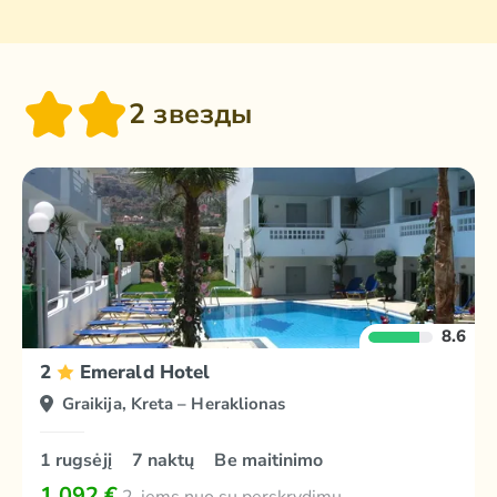
2 звезды
8.6
2
Emerald Hotel
Graikija, Kreta – Heraklionas
1 rugsėjį
7 naktų
Be maitinimo
1 092 €