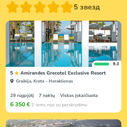
5 звезд
9.3
5
Amirandes Grecotel Exclusive Resort
Graikija, Kreta – Heraklionas
29 rugpjūtį
7 naktų
Viskas įskaičiuota
6 350 €
2-iems nuo su perskrydimu