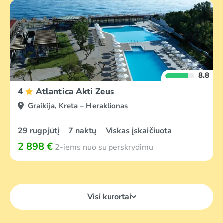
8.8
4
Atlantica Akti Zeus
Graikija, Kreta – Heraklionas
29 rugpjūtį
7 naktų
Viskas įskaičiuota
2 898 €
2-iems nuo su perskrydimu
Visi kurortai