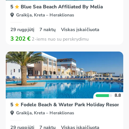
5
Blue Sea Beach Affiliated By Melia
Graikija, Kreta – Heraklionas
29 rugpjūtį
7 naktų
Viskas įskaičiuota
3 202 €
2-iems nuo su perskrydimu
8.8
5
Fodele Beach & Water Park Holiday Resort
Graikija, Kreta – Heraklionas
29 rugpjūtį
7 naktų
Viskas įskaičiuota