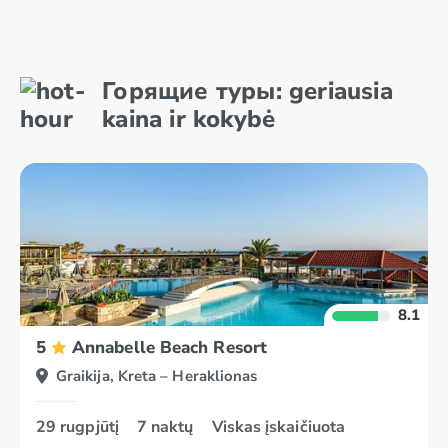
Kreta –
Korfu
Heraklionas
Kreta – Agios
Kreta –
Горящие туры: geriausia
Nikolaosas
Retimnas
kaina ir kokybė
8.1
5
Annabelle Beach Resort
Graikija, Kreta – Heraklionas
29 rugpjūtį
7 naktų
Viskas įskaičiuota