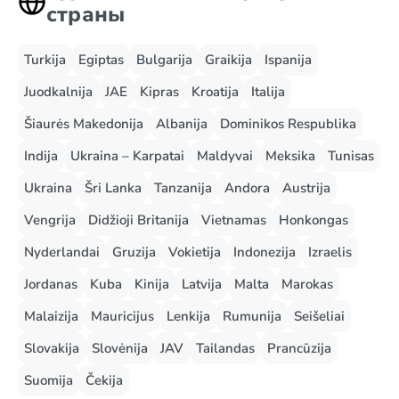
страны
Turkija
Egiptas
Bulgarija
Graikija
Ispanija
Juodkalnija
JAE
Kipras
Kroatija
Italija
Šiaurės Makedonija
Albanija
Dominikos Respublika
Indija
Ukraina – Karpatai
Maldyvai
Meksika
Tunisas
Ukraina
Šri Lanka
Tanzanija
Andora
Austrija
Vengrija
Didžioji Britanija
Vietnamas
Honkongas
Nyderlandai
Gruzija
Vokietija
Indonezija
Izraelis
Jordanas
Kuba
Kinija
Latvija
Malta
Marokas
Malaizija
Mauricijus
Lenkija
Rumunija
Seišeliai
Slovakija
Slovėnija
JAV
Tailandas
Prancūzija
Suomija
Čekija