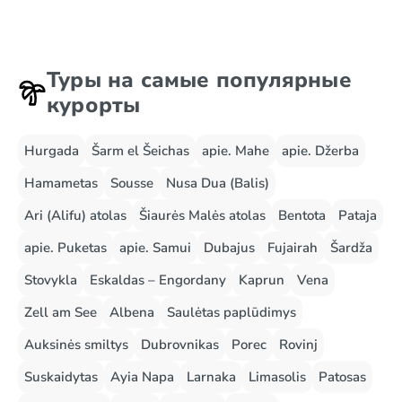
Туры на самые популярные
курорты
Hurgada
Šarm el Šeichas
apie. Mahe
apie. Džerba
Hamametas
Sousse
Nusa Dua (Balis)
Ari (Alifu) atolas
Šiaurės Malės atolas
Bentota
Pataja
apie. Puketas
apie. Samui
Dubajus
Fujairah
Šardža
Stovykla
Eskaldas – Engordany
Kaprun
Vena
Zell am See
Albena
Saulėtas paplūdimys
Auksinės smiltys
Dubrovnikas
Porec
Rovinj
Suskaidytas
Ayia Napa
Larnaka
Limasolis
Patosas