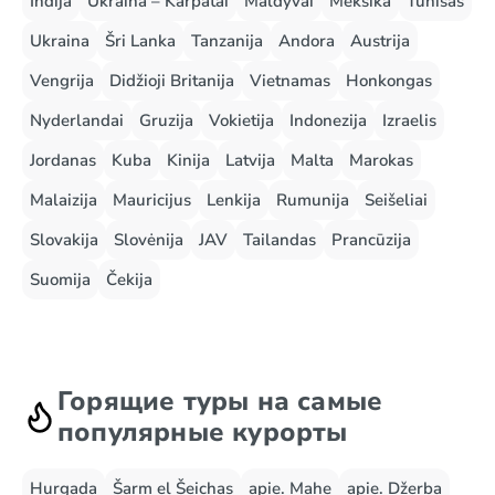
Indija
Ukraina – Karpatai
Maldyvai
Meksika
Tunisas
Ukraina
Šri Lanka
Tanzanija
Andora
Austrija
Vengrija
Didžioji Britanija
Vietnamas
Honkongas
Nyderlandai
Gruzija
Vokietija
Indonezija
Izraelis
Jordanas
Kuba
Kinija
Latvija
Malta
Marokas
Malaizija
Mauricijus
Lenkija
Rumunija
Seišeliai
Slovakija
Slovėnija
JAV
Tailandas
Prancūzija
Suomija
Čekija
Горящие туры на самые
популярные курорты
Hurgada
Šarm el Šeichas
apie. Mahe
apie. Džerba