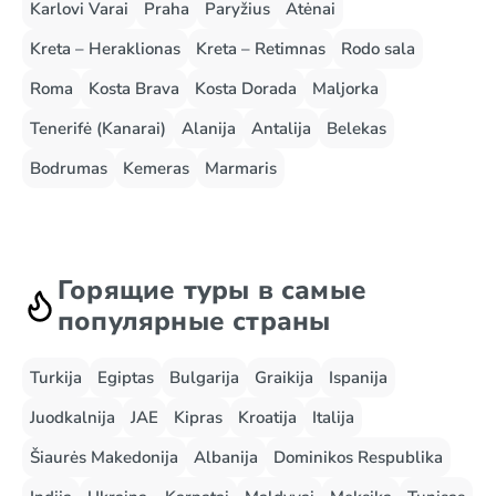
Karlovi Varai
Praha
Paryžius
Atėnai
Kreta – Heraklionas
Kreta – Retimnas
Rodo sala
Roma
Kosta Brava
Kosta Dorada
Maljorka
Tenerifė (Kanarai)
Alanija
Antalija
Belekas
Bodrumas
Kemeras
Marmaris
Горящие туры в самые
популярные страны
Turkija
Egiptas
Bulgarija
Graikija
Ispanija
Juodkalnija
JAE
Kipras
Kroatija
Italija
Šiaurės Makedonija
Albanija
Dominikos Respublika