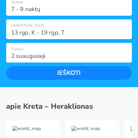
Trukmė
7 - 9 naktų
DEPARTURE_DATE
13 rgp
,
K
-
19 rgp
,
T
Turistai
2 suaugusieji
IEŠKOTI
apie Kreta – Heraklionas