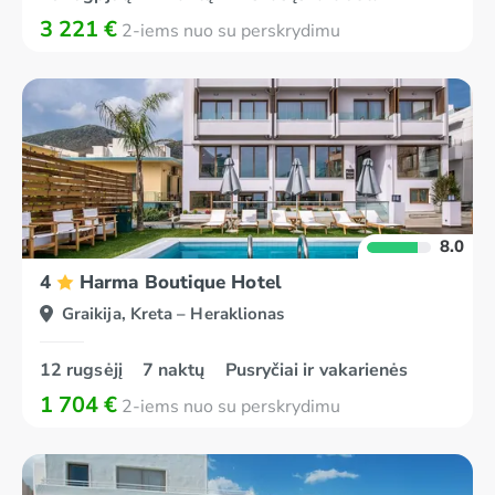
3 221 €
2-iems nuo su perskrydimu
8.0
4
Harma Boutique Hotel
Graikija, Kreta – Heraklionas
12 rugsėjį
7 naktų
Pusryčiai ir vakarienės
1 704 €
2-iems nuo su perskrydimu