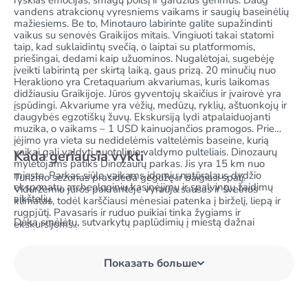
ryškias emocijas, smagų poilsį ir gardžius gėrimus. Daug
vandens atrakcionų vyresniems vaikams ir saugių baseinėlių
mažiesiems. Be to, Minotauro labirinte galite supažindinti
vaikus su senovės Graikijos mitais. Vingiuoti takai statomi
taip, kad suklaidintų svečią, o laiptai su platformomis,
priešingai, dedami kaip užuominos. Nugalėtojai, sugebėję
įveikti labirintą per skirtą laiką, gaus prizą. 20 minučių nuo
Herakliono yra Cretaquarium akvariumas, kuris laikomas
didžiausiu Graikijoje. Jūros gyventojų skaičius ir įvairovė yra
įspūdingi. Akvariume yra vėžių, medūzų, ryklių, aštuonkojų ir
daugybės egzotiškų žuvų. Ekskursiją lydi atpalaiduojanti
muzika, o vaikams – 1 USD kainuojančios pramogos. Prie
įėjimo yra vieta su nedidelėmis valtelėmis baseine, kurią
vaikai gali valdyti nuotolinio valdymo pulteliais. Dinozaurų
Kada geriausia vykti
mylėtojams patiks Dinozaurų parkas. Jis yra 15 km nuo
miesto. Parkas siūlo vaikams įdomių natūralaus dydžio
Turizmo sezonas prasideda gegužę ir baigiasi spalį.
eksponatų, archeologinių kasinėjimų ir spalvingų žaidimų
Viduržemio jūros pakrantėje vyrauja sausas ir švelnus
aikštelių.
klimatas, todėl karščiausi mėnesiai patenka į birželį, liepą ir
rugpjūtį. Pavasaris ir ruduo puikiai tinka žygiams ir
Dėka smėlėtų, sutvarkytų paplūdimių į miestą dažnai
ekskursijoms.
atvyksta jaunimas. Heraklione yra daug vandens pramogų,
klubų ir diskotekų. Mėgstamiausia jaunimo susitikimų vieta –
Eleftherios Venizelos aikštė. Netoliese yra daug kavinių,
Показать больше
restoranų ir tavernų, kurios jūsų atostogoms suteikia
ypatingos atmosferos.. Pačiame aikštės centre yra garsusis
Morosini fontanas. Populiarusis baras „Swing Thing“ siūlo
prašmatnius kokteilius, o geriausiame Herakliono roko bare