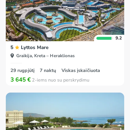
9.2
5
Lyttos Mare
Graikija, Kreta – Heraklionas
29 rugpjūtį
7 naktų
Viskas įskaičiuota
3 645 €
2-iems nuo su perskrydimu