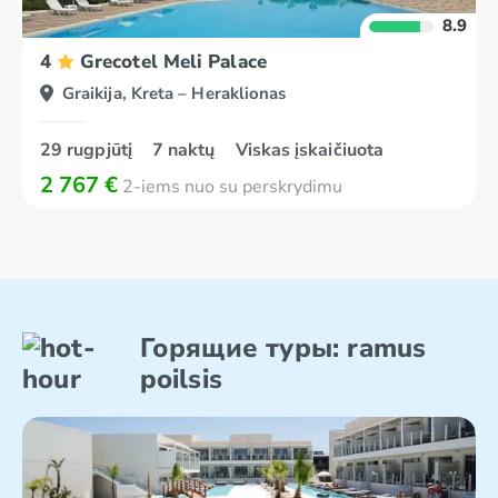
8.9
4
Grecotel Meli Palace
Graikija, Kreta – Heraklionas
29 rugpjūtį
7 naktų
Viskas įskaičiuota
2 767 €
2-iems nuo su perskrydimu
Горящие туры:
ramus
poilsis