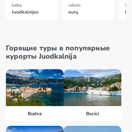
kalba
valiuta
Skr
Juodkalnijos
eurų
02
Горящие туры в популярные
курорты Juodkalnija
Budva
Becici