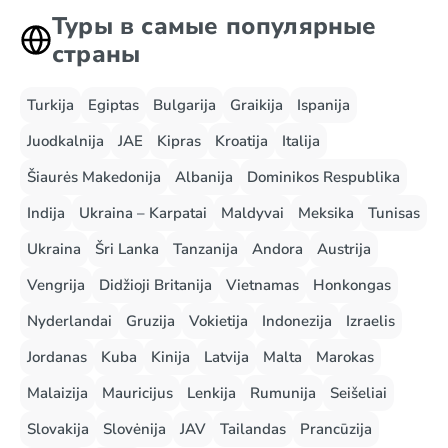
Туры в самые популярные
страны
Turkija
Egiptas
Bulgarija
Graikija
Ispanija
Juodkalnija
JAE
Kipras
Kroatija
Italija
Šiaurės Makedonija
Albanija
Dominikos Respublika
Indija
Ukraina – Karpatai
Maldyvai
Meksika
Tunisas
Ukraina
Šri Lanka
Tanzanija
Andora
Austrija
Vengrija
Didžioji Britanija
Vietnamas
Honkongas
Nyderlandai
Gruzija
Vokietija
Indonezija
Izraelis
Jordanas
Kuba
Kinija
Latvija
Malta
Marokas
Malaizija
Mauricijus
Lenkija
Rumunija
Seišeliai
Slovakija
Slovėnija
JAV
Tailandas
Prancūzija