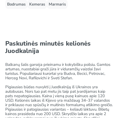
Bodrumas
Kemeras
Marmaris
Paskutinės minutės kelionės
Juodkalnija
Balkanų šalis garsėja prieinamu ir kokybišku poilsiu. Gamtos
artumas, nuostabiai graži jūra ir viduramžių vaizdai žavi
turistus. Populiariausi kurortai yra Budva, Becici, Petrovac,
Herceg Novi, Rafilovichi ir Sveti Stefan.
Pigiausias būdas nuvykti į Juodkalniją iš Ukrainos yra
autobusas. Nors tuo pat metu jis taip pat įvardijamas kaip
pats nepatogiausias. Kaina į vieną pusę kainuos apie 120
USD. Kelionės laikas iš Kijevo yra maždaug 34–37 valandos
ir priklauso nuo spūsčių ir muitinės formalumų atlikimo greičio.
Pigiausias ir patogiausias variantas – keliauti lėktuvu. Bilietų
kainos prasideda nuo 200 USD. Skrydžio laikas yra apie 2