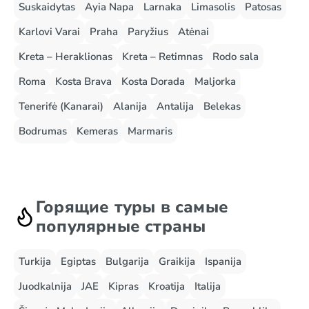
Suskaidytas
Ayia Napa
Larnaka
Limasolis
Patosas
Karlovi Varai
Praha
Paryžius
Atėnai
Kreta – Heraklionas
Kreta – Retimnas
Rodo sala
Roma
Kosta Brava
Kosta Dorada
Maljorka
Tenerifė (Kanarai)
Alanija
Antalija
Belekas
Bodrumas
Kemeras
Marmaris
Горящие туры в самые
популярные страны
Turkija
Egiptas
Bulgarija
Graikija
Ispanija
Juodkalnija
JAE
Kipras
Kroatija
Italija