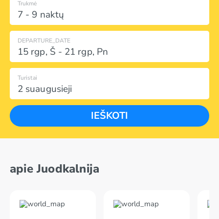
Trukmė
7 - 9 naktų
DEPARTURE_DATE
15 rgp
,
Š
-
21 rgp
,
Pn
Turistai
2 suaugusieji
IEŠKOTI
apie Juodkalnija