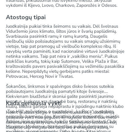
valandas, priklausomai nuo išvykimo miesto. Skrydžiai
vykdomi iš Kijevo, Lvovo, Charkovo, Zaporožės ir Odesos.
Atostogų tipai
Juodkalnija puikiai tinka šeimoms su vaikais. Dėl švelnaus
Viduržemio jūros klimato, šiltos jūros ir švarių paplūdimių.
Svarbiausia pasirinkti ramų ir ramų kurortą. Daugelis
viešbučių siūlo poilsiautojams su vaikais smagių užsiėmimų
vietoje, taip pat pramogų už viešbučio komplekso ribų. Iš
savybių verta paminėti, kad nacionalinė virtuvė Juodkalnijoje
netinka vaikams. Taip pat nėra ir „vaikiško meniu“. Puikus
plokščias kurortų, tokių kaip Sutomore, Velika Plaža ir Bar,
kraštovaizdis pavers pasivaikščiojimą su vežimėliu pasakiška
kelione. Neperpildytų vietų gerbėjams patiks miestai:
Petrovacas, Herceg Novi ir Tivatas.
Šokančios, linksmos ir spalvingos disko šviesos suteikia
poilsiautojams Juodkalniją pamatyti kitoje šviesoje.
Kiekvienam biudžetui ir skoniui galite pasirinkti jaunimo
kurortus, kuriuose yra daugybė barų, restoranų ir naktinių
Kada geriausia vykti
klubų. Budva garsėja nepaprastu ir įspūdingu naktinio klubo
„Top Hill“ apšvietimu, o nuostabioji „La Roca“ nustebins
Norint gražaus įdegio ir saulėtos nuotaikos, į Juodkalniją
neįprastu barmenų šou. Kurortinis Kotoro miestelis, esantis
geriausia vykti nuo gegužės iki rugsėjo. Būtent šiuo metu
Adrijos jūros pakrantėje, kviečia turistus apsilankyti Club
iškrenta turistų aktyvumo pikas. Slidinėjimo sezonas, kurį
Maximus. Modernus dizaino stilius puikiai derinamas su
daugelis taip mėgsta dėl šalto oro ir snieguotų kalnų,
muzikiniu akompanimentu. Dirba iki ryto. Kitas įdomus