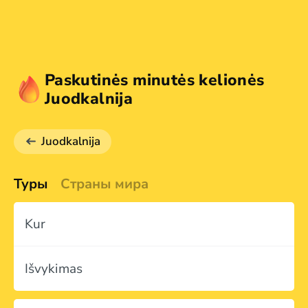
Paskutinės minutės kelionės
Juodkalnija
Juodkalnija
Туры
Страны мира
Kur
Išvykimas