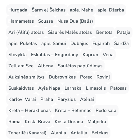
Hurgada
Šarm el Šeichas
apie. Mahe
apie. Džerba
Hamametas
Sousse
Nusa Dua (Balis)
Ari (Alifu) atolas
Šiaurės Malės atolas
Bentota
Pataja
apie. Puketas
apie. Samui
Dubajus
Fujairah
Šardža
Stovykla
Eskaldas – Engordany
Kaprun
Vena
Zell am See
Albena
Saulėtas paplūdimys
Auksinės smiltys
Dubrovnikas
Porec
Rovinj
Suskaidytas
Ayia Napa
Larnaka
Limasolis
Patosas
Karlovi Varai
Praha
Paryžius
Atėnai
Kreta – Heraklionas
Kreta – Retimnas
Rodo sala
Roma
Kosta Brava
Kosta Dorada
Maljorka
Tenerifė (Kanarai)
Alanija
Antalija
Belekas