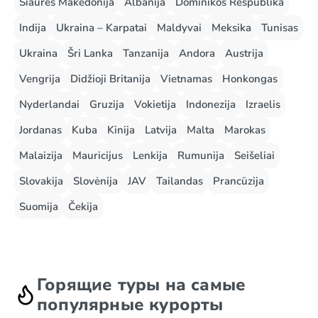
Šiaurės Makedonija
Albanija
Dominikos Respublika
Indija
Ukraina – Karpatai
Maldyvai
Meksika
Tunisas
Ukraina
Šri Lanka
Tanzanija
Andora
Austrija
Vengrija
Didžioji Britanija
Vietnamas
Honkongas
Nyderlandai
Gruzija
Vokietija
Indonezija
Izraelis
Jordanas
Kuba
Kinija
Latvija
Malta
Marokas
Malaizija
Mauricijus
Lenkija
Rumunija
Seišeliai
Slovakija
Slovėnija
JAV
Tailandas
Prancūzija
Suomija
Čekija
Горящие туры на самые
популярные курорты