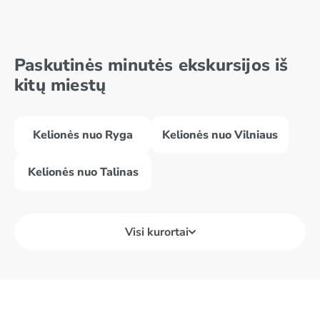
Baras
Budva
Paskutinės minutės ekskursijos iš
Becici
Herceg Novi
kitų miestų
Kelionės nuo Ryga
Kelionės nuo Vilniaus
Kelionės nuo Talinas
Visi kurortai