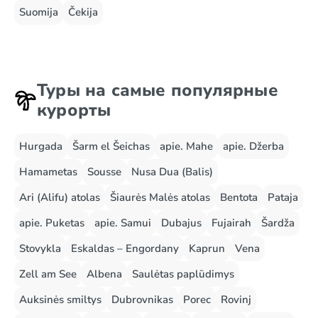
Suomija
Čekija
Туры на самые популярные
курорты
Hurgada
Šarm el Šeichas
apie. Mahe
apie. Džerba
Hamametas
Sousse
Nusa Dua (Balis)
Ari (Alifu) atolas
Šiaurės Malės atolas
Bentota
Pataja
apie. Puketas
apie. Samui
Dubajus
Fujairah
Šardža
Stovykla
Eskaldas – Engordany
Kaprun
Vena
Zell am See
Albena
Saulėtas paplūdimys
Auksinės smiltys
Dubrovnikas
Porec
Rovinj