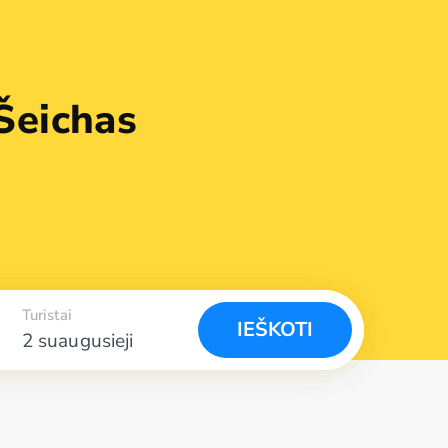
Šeichas
Turistai
IEŠKOTI
2 suaugusieji