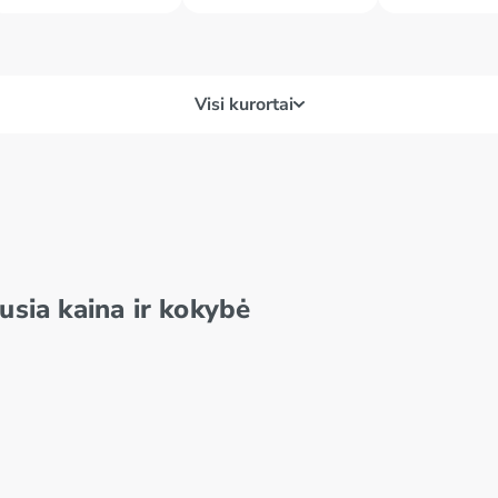
Visi kurortai
Alamas
Safaga
Som
Sahl Hasheesh
Tab
sia kaina ir kokybė