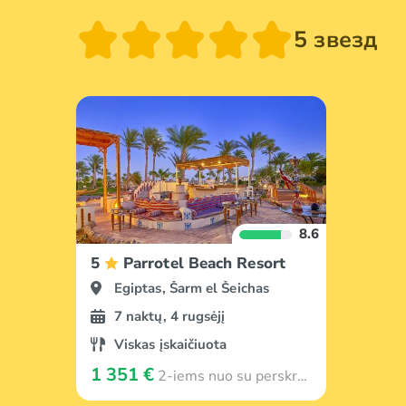
5 звезд
8.6
5
Parrotel Beach Resort
Egiptas, Šarm el Šeichas
7 naktų, 4 rugsėjį
Viskas įskaičiuota
1 351 €
2-iems nuo su perskrydimu