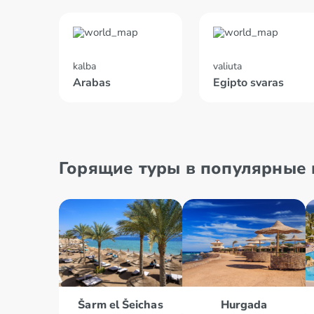
kalba
valiuta
Arabas
Egipto svaras
Горящие туры в популярные к
Šarm el Šeichas
Hurgada