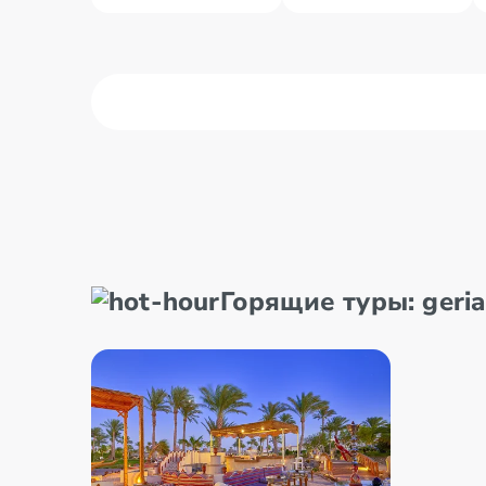
Dahabas
Marsa 
Makadi įlanka
Nuveiba
Горящие туры: geriau