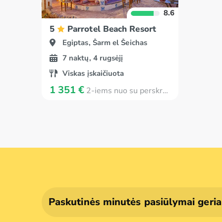
8.6
5
Parrotel Beach Resort
Egiptas, Šarm el Šeichas
7 naktų, 4 rugsėjį
Viskas įskaičiuota
1 351 €
2-iems nuo su perskrydimu
Paskutinės minutės pasiūlymai geri