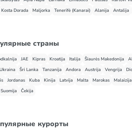
Kosta Dorada
Maljorka
Tenerifė (Kanarai)
Alanija
Antalija
пулярные страны
odkalnija
JAE
Kipras
Kroatija
Italija
Šiaurės Makedonija
A
Ukraina
Šri Lanka
Tanzanija
Andora
Austrija
Vengrija
Did
is
Jordanas
Kuba
Kinija
Latvija
Malta
Marokas
Malaizija
Suomija
Čekija
опулярные курорты