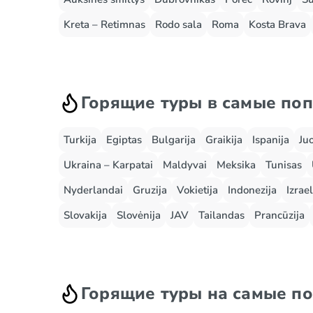
Kreta – Retimnas
Rodo sala
Roma
Kosta Brava
Горящие туры в самые по
Turkija
Egiptas
Bulgarija
Graikija
Ispanija
Ju
Ukraina – Karpatai
Maldyvai
Meksika
Tunisas
Nyderlandai
Gruzija
Vokietija
Indonezija
Izrael
Slovakija
Slovėnija
JAV
Tailandas
Prancūzija
Горящие туры на самые п