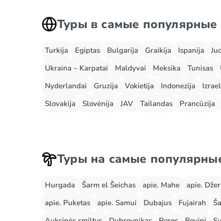
Туры в самые популярные
Turkija
Egiptas
Bulgarija
Graikija
Ispanija
Ju
Ukraina – Karpatai
Maldyvai
Meksika
Tunisas
Nyderlandai
Gruzija
Vokietija
Indonezija
Izrael
Slovakija
Slovėnija
JAV
Tailandas
Prancūzija
Туры на самые популярны
Hurgada
Šarm el Šeichas
apie. Mahe
apie. Dže
apie. Puketas
apie. Samui
Dubajus
Fujairah
Ša
Auksinės smiltys
Dubrovnikas
Porec
Rovinj
Su