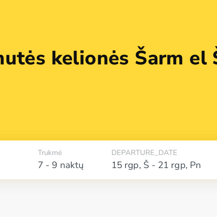
utės kelionės Šarm el 
Trukmė
DEPARTURE_DATE
7 - 9 naktų
15 rgp
,
Š
-
21 rgp
,
Pn