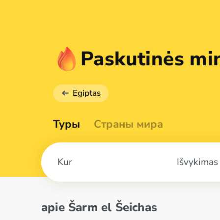
Paskutinės min
Egiptas
Туры
Страны мира
Išvykimas
apie Šarm el Šeichas