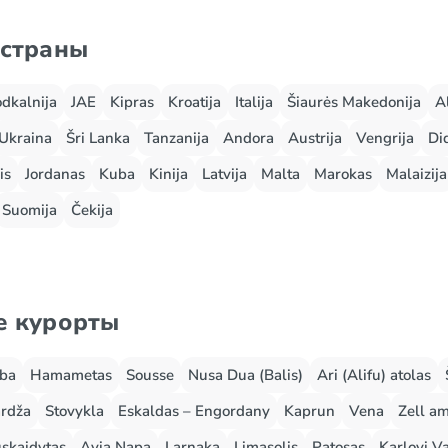
 страны
odkalnija
JAE
Kipras
Kroatija
Italija
Šiaurės Makedonija
A
Ukraina
Šri Lanka
Tanzanija
Andora
Austrija
Vengrija
Did
is
Jordanas
Kuba
Kinija
Latvija
Malta
Marokas
Malaizija
Suomija
Čekija
е курорты
rba
Hamametas
Sousse
Nusa Dua (Balis)
Ari (Alifu) atolas
rdža
Stovykla
Eskaldas – Engordany
Kaprun
Vena
Zell a
skaidytas
Ayia Napa
Larnaka
Limasolis
Patosas
Karlovi Va