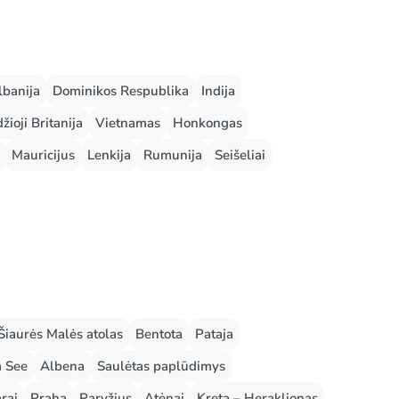
lbanija
Dominikos Respublika
Indija
žioji Britanija
Vietnamas
Honkongas
Mauricijus
Lenkija
Rumunija
Seišeliai
Šiaurės Malės atolas
Bentota
Pataja
m See
Albena
Saulėtas paplūdimys
rai
Praha
Paryžius
Atėnai
Kreta – Heraklionas