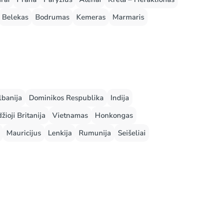
Belekas
Bodrumas
Kemeras
Marmaris
lbanija
Dominikos Respublika
Indija
žioji Britanija
Vietnamas
Honkongas
Mauricijus
Lenkija
Rumunija
Seišeliai