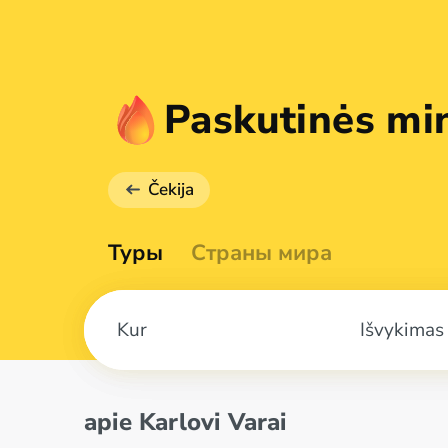
Paskutinės min
Čekija
Туры
Страны мира
Išvykimas
apie Karlovi Varai