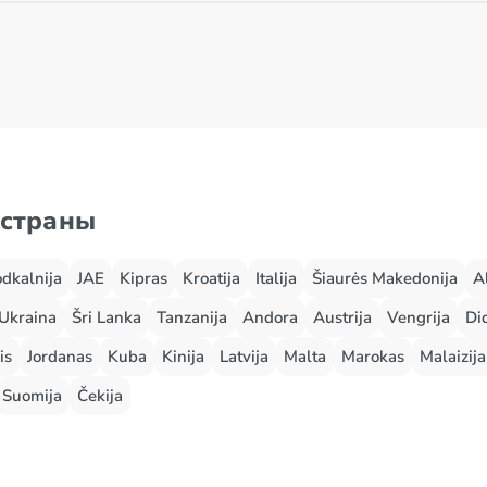
 страны
odkalnija
JAE
Kipras
Kroatija
Italija
Šiaurės Makedonija
A
Ukraina
Šri Lanka
Tanzanija
Andora
Austrija
Vengrija
Did
is
Jordanas
Kuba
Kinija
Latvija
Malta
Marokas
Malaizija
Suomija
Čekija