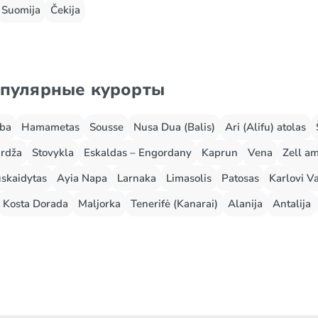
Suomija
Čekija
опулярные курорты
rba
Hamametas
Sousse
Nusa Dua (Balis)
Ari (Alifu) atolas
rdža
Stovykla
Eskaldas – Engordany
Kaprun
Vena
Zell a
skaidytas
Ayia Napa
Larnaka
Limasolis
Patosas
Karlovi Va
Kosta Dorada
Maljorka
Tenerifė (Kanarai)
Alanija
Antalija