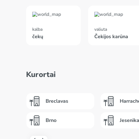
kalba
valiuta
čekų
Čekijos karūna
Kurortai
Breclavas
Harrach
Brno
Jesenik