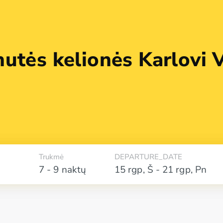
utės kelionės Karlovi V
Trukmė
DEPARTURE_DATE
7 - 9 naktų
15 rgp
,
Š
-
21 rgp
,
Pn