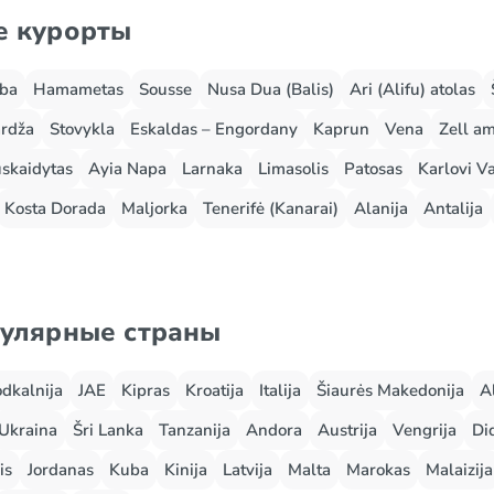
е курорты
rba
Hamametas
Sousse
Nusa Dua (Balis)
Ari (Alifu) atolas
rdža
Stovykla
Eskaldas – Engordany
Kaprun
Vena
Zell a
skaidytas
Ayia Napa
Larnaka
Limasolis
Patosas
Karlovi Va
Kosta Dorada
Maljorka
Tenerifė (Kanarai)
Alanija
Antalija
пулярные страны
odkalnija
JAE
Kipras
Kroatija
Italija
Šiaurės Makedonija
A
Ukraina
Šri Lanka
Tanzanija
Andora
Austrija
Vengrija
Did
is
Jordanas
Kuba
Kinija
Latvija
Malta
Marokas
Malaizija