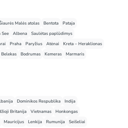
Šiaurės Malės atolas
Bentota
Pataja
m See
Albena
Saulėtas paplūdimys
rai
Praha
Paryžius
Atėnai
Kreta – Heraklionas
Belekas
Bodrumas
Kemeras
Marmaris
lbanija
Dominikos Respublika
Indija
žioji Britanija
Vietnamas
Honkongas
Mauricijus
Lenkija
Rumunija
Seišeliai