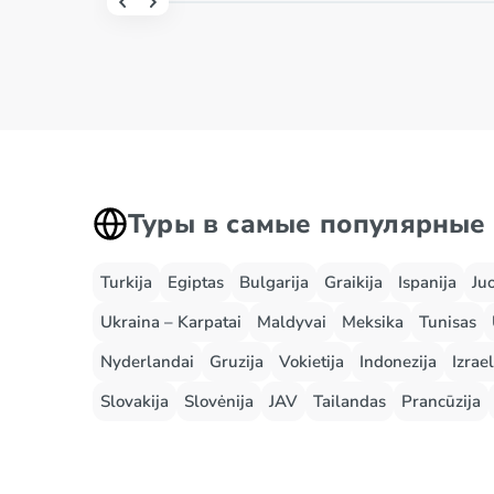
Туры в самые популярные
Turkija
Egiptas
Bulgarija
Graikija
Ispanija
Ju
Ukraina – Karpatai
Maldyvai
Meksika
Tunisas
Nyderlandai
Gruzija
Vokietija
Indonezija
Izrael
Slovakija
Slovėnija
JAV
Tailandas
Prancūzija