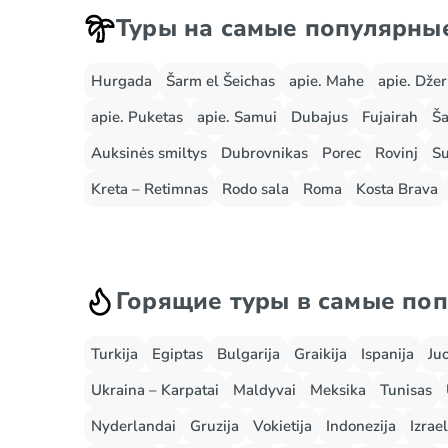
Туры на самые популярны
Hurgada
Šarm el Šeichas
apie. Mahe
apie. Dže
apie. Puketas
apie. Samui
Dubajus
Fujairah
Ša
Auksinės smiltys
Dubrovnikas
Porec
Rovinj
Su
Kreta – Retimnas
Rodo sala
Roma
Kosta Brava
Горящие туры в самые по
Turkija
Egiptas
Bulgarija
Graikija
Ispanija
Ju
Ukraina – Karpatai
Maldyvai
Meksika
Tunisas
Nyderlandai
Gruzija
Vokietija
Indonezija
Izrael