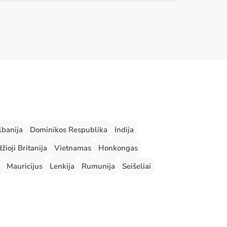
lbanija
Dominikos Respublika
Indija
žioji Britanija
Vietnamas
Honkongas
Mauricijus
Lenkija
Rumunija
Seišeliai