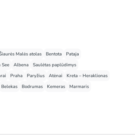
Šiaurės Malės atolas
Bentota
Pataja
m See
Albena
Saulėtas paplūdimys
rai
Praha
Paryžius
Atėnai
Kreta – Heraklionas
Belekas
Bodrumas
Kemeras
Marmaris