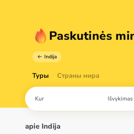
Paskutinės min
Indija
Туры
Страны мира
Išvykimas
apie Indija