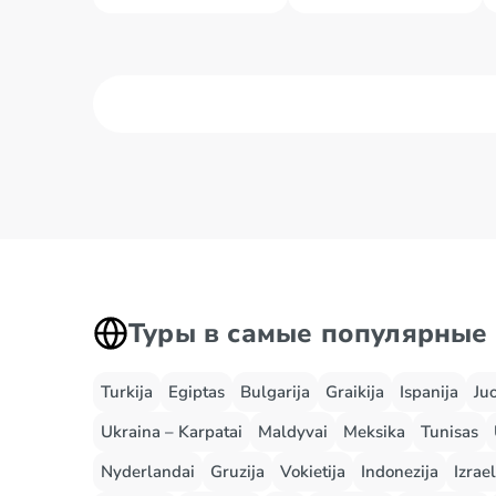
Agra
Amritsa
Alchi
Andaman
Туры в самые популярные
Turkija
Egiptas
Bulgarija
Graikija
Ispanija
Ju
Ukraina – Karpatai
Maldyvai
Meksika
Tunisas
Nyderlandai
Gruzija
Vokietija
Indonezija
Izrael