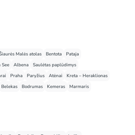
Šiaurės Malės atolas
Bentota
Pataja
m See
Albena
Saulėtas paplūdimys
rai
Praha
Paryžius
Atėnai
Kreta – Heraklionas
Belekas
Bodrumas
Kemeras
Marmaris