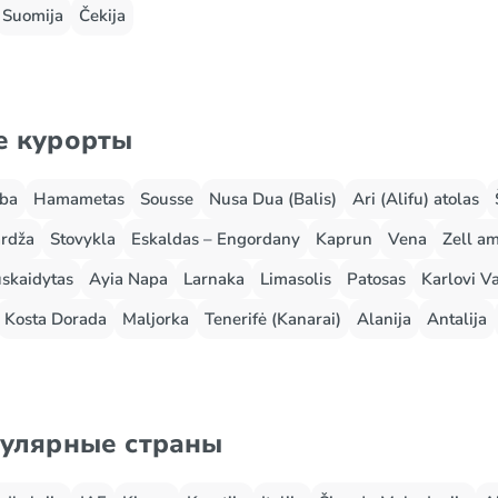
Suomija
Čekija
е курорты
rba
Hamametas
Sousse
Nusa Dua (Balis)
Ari (Alifu) atolas
rdža
Stovykla
Eskaldas – Engordany
Kaprun
Vena
Zell a
skaidytas
Ayia Napa
Larnaka
Limasolis
Patosas
Karlovi Va
Kosta Dorada
Maljorka
Tenerifė (Kanarai)
Alanija
Antalija
пулярные страны