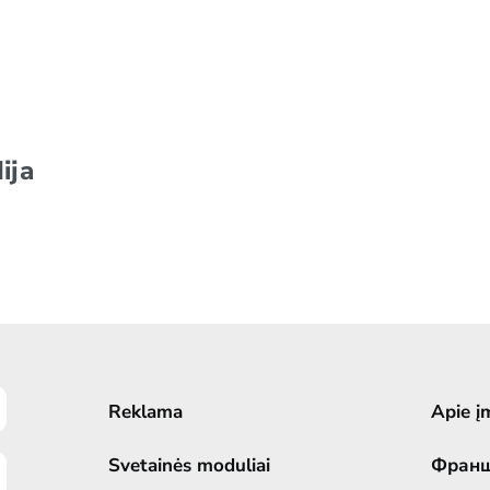
ija
Reklama
Apie į
Svetainės moduliai
Фран