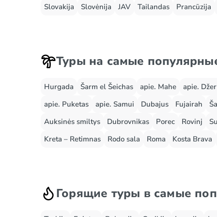
Slovakija
Slovėnija
JAV
Tailandas
Prancūzija
Туры на самые популярны
Hurgada
Šarm el Šeichas
apie. Mahe
apie. Dže
apie. Puketas
apie. Samui
Dubajus
Fujairah
Ša
Auksinės smiltys
Dubrovnikas
Porec
Rovinj
Su
Kreta – Retimnas
Rodo sala
Roma
Kosta Brava
Горящие туры в самые по