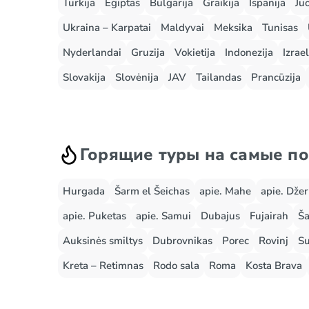
Turkija
Egiptas
Bulgarija
Graikija
Ispanija
Ju
Ukraina – Karpatai
Maldyvai
Meksika
Tunisas
Nyderlandai
Gruzija
Vokietija
Indonezija
Izrael
Slovakija
Slovėnija
JAV
Tailandas
Prancūzija
Горящие туры на самые п
Hurgada
Šarm el Šeichas
apie. Mahe
apie. Dže
apie. Puketas
apie. Samui
Dubajus
Fujairah
Ša
Auksinės smiltys
Dubrovnikas
Porec
Rovinj
Su
Kreta – Retimnas
Rodo sala
Roma
Kosta Brava