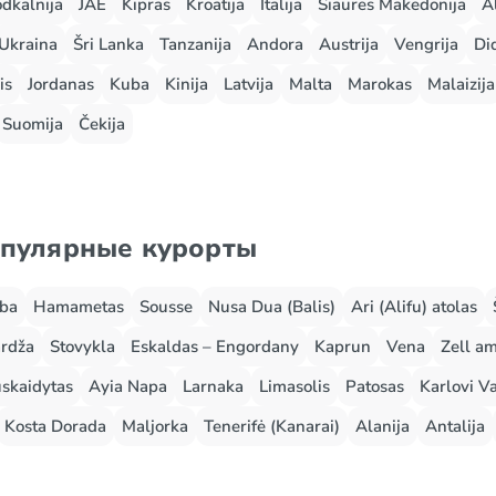
odkalnija
JAE
Kipras
Kroatija
Italija
Šiaurės Makedonija
A
Ukraina
Šri Lanka
Tanzanija
Andora
Austrija
Vengrija
Did
is
Jordanas
Kuba
Kinija
Latvija
Malta
Marokas
Malaizija
Suomija
Čekija
опулярные курорты
rba
Hamametas
Sousse
Nusa Dua (Balis)
Ari (Alifu) atolas
rdža
Stovykla
Eskaldas – Engordany
Kaprun
Vena
Zell a
skaidytas
Ayia Napa
Larnaka
Limasolis
Patosas
Karlovi Va
Kosta Dorada
Maljorka
Tenerifė (Kanarai)
Alanija
Antalija