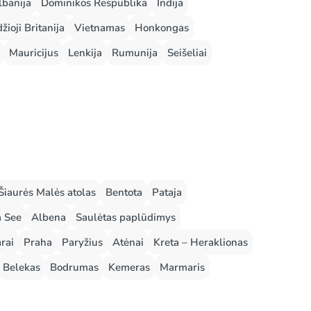
lbanija
Dominikos Respublika
Indija
žioji Britanija
Vietnamas
Honkongas
Mauricijus
Lenkija
Rumunija
Seišeliai
Šiaurės Malės atolas
Bentota
Pataja
m See
Albena
Saulėtas paplūdimys
rai
Praha
Paryžius
Atėnai
Kreta – Heraklionas
Belekas
Bodrumas
Kemeras
Marmaris