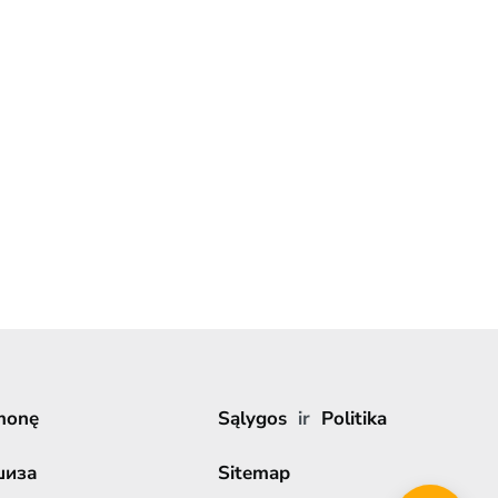
monę
Sąlygos
ir
Politika
шиза
Sitemap