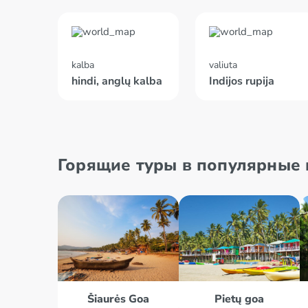
kalba
valiuta
hindi, anglų kalba
Indijos rupija
Горящие туры в популярные к
Šiaurės Goa
Pietų goa