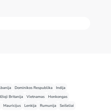
aras
Bhubanešvaras
ner
Varanasis
lbanija
Dominikos Respublika
Indija
žioji Britanija
Vietnamas
Honkongas
Mauricijus
Lenkija
Rumunija
Seišeliai