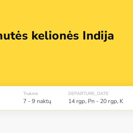
utės kelionės Indija
Trukmė
DEPARTURE_DATE
7 - 9 naktų
14 rgp
,
Pn
-
20 rgp
,
K