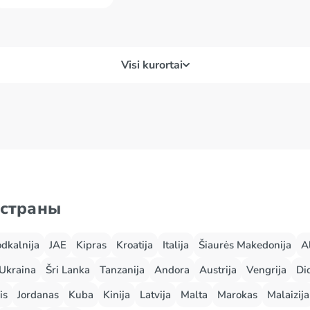
Visi kurortai
ras
Bagdogra
Bell
o salos
Bengalūras
Bika
 страны
odkalnija
JAE
Kipras
Kroatija
Italija
Šiaurės Makedonija
A
Ukraina
Šri Lanka
Tanzanija
Andora
Austrija
Vengrija
Did
is
Jordanas
Kuba
Kinija
Latvija
Malta
Marokas
Malaizija