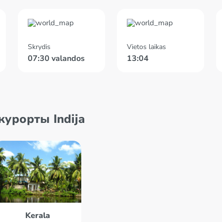
Skrydis
Vietos laikas
07:30 valandos
13:04
урорты Indija
Kerala