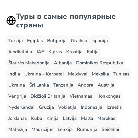
Туры в самые популярные
страны
Turkija
Egiptas
Bulgarija
Graikija
Ispanija
Juodkalnija
JAE
Kipras
Kroatija
Italija
Šiaurės Makedonija
Albanija
Dominikos Respublika
Indija
Ukraina – Karpatai
Maldyvai
Meksika
Tunisas
Ukraina
Šri Lanka
Tanzanija
Andora
Austrija
Vengrija
Didžioji Britanija
Vietnamas
Honkongas
Nyderlandai
Gruzija
Vokietija
Indonezija
Izraelis
Jordanas
Kuba
Kinija
Latvija
Malta
Marokas
Malaizija
Mauricijus
Lenkija
Rumunija
Seišeliai