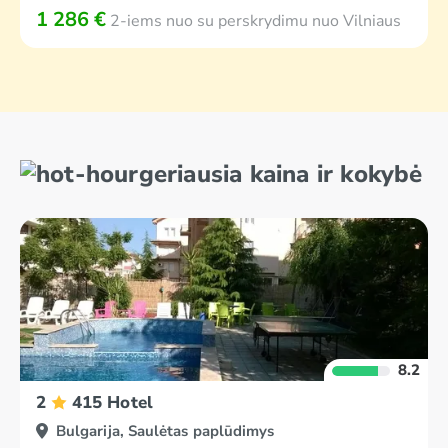
1 286 €
2-iems nuo su perskrydimu nuo Vilniaus
geriausia kaina ir kokybė
8.2
2
415 Hotel
Bulgarija, Saulėtas paplūdimys