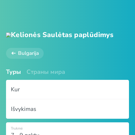
Kelionės Saulėtas paplūdimys
Bulgarija
Туры
Страны мира
Kur
Išvykimas
Trukmė