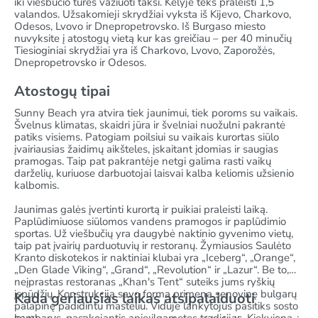
iki viešbučio turės važiuoti taksi. Kelyje teks praleisti 1,5
valandos. Užsakomieji skrydžiai vyksta iš Kijevo, Charkovo,
Odesos, Lvovo ir Dnepropetrovsko. Iš Burgaso miesto
nuvyksite į atostogų vietą kur kas greičiau – per 40 minučių
Tiesioginiai skrydžiai yra iš Charkovo, Lvovo, Zaporožės,
Dnepropetrovsko ir Odesos.
Atostogų tipai
Sunny Beach yra atvira tiek jaunimui, tiek poroms su vaikais.
Švelnus klimatas, skaidri jūra ir švelniai nuožulni pakrantė
patiks visiems. Patogiam poilsiui su vaikais kurortas siūlo
įvairiausias žaidimų aikšteles, įskaitant įdomias ir saugias
pramogas. Taip pat pakrantėje netgi galima rasti vaikų
darželių, kuriuose darbuotojai laisvai kalba keliomis užsienio
kalbomis.
Jaunimas galės įvertinti kurortą ir puikiai praleisti laiką.
Paplūdimiuose siūlomos vandens pramogos ir paplūdimio
sportas. Už viešbučių yra daugybė naktinio gyvenimo vietų,
taip pat įvairių parduotuvių ir restoranų. Žymiausios Saulėto
Kranto diskotekos ir naktiniai klubai yra „Iceberg“, „Orange“,
„Den Glade Viking“, „Grand“, „Revolution“ ir „Lazur“. Be to,
neįprastas restoranas „Khan's Tent“ suteiks jums ryškių
įspūdžių. Konstrukcija savo forma primena senovinę bulgarų
Kada geriausias laikas atsipalaiduoti
palapinę padidintu masteliu. Viduje lankytojus pasitiks sosto