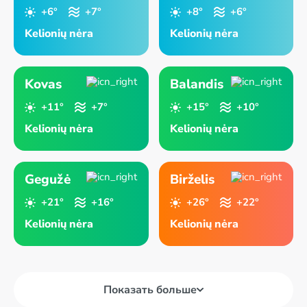
+6°
+7°
+8°
+6°
Kelionių nėra
Kelionių nėra
Kovas
Balandis
+11°
+7°
+15°
+10°
Kelionių nėra
Kelionių nėra
Gegužė
Birželis
+21°
+16°
+26°
+22°
Kelionių nėra
Kelionių nėra
Показать больше