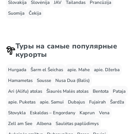
Slovakija
Slovėnija
JAV
Tailandas
Prancūzija
Suomija
Čekija
Туры на самые популярные
курорты
Hurgada
Šarm el Šeichas
apie. Mahe
apie. Džerba
Hamametas
Sousse
Nusa Dua (Balis)
Ari (Alifu) atolas
Šiaurės Malės atolas
Bentota
Pataja
apie. Puketas
apie. Samui
Dubajus
Fujairah
Šardža
Stovykla
Eskaldas – Engordany
Kaprun
Vena
Zell am See
Albena
Saulėtas paplūdimys