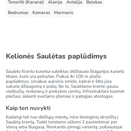
Tenerifė (Kanarai)
Alanija
Antalija
Belekas
Bodrumas
Kemeras
Marmaris
Kelionės Saulėtas paplūdimys
Saulėto Kranto kurortui suteiktas didžiausio Bulgarijos kurorto
titulas, kuris yra pelnytas. Puikus iki 100 m pločio
paplūdimys, smulkus auksinis smėlis, kalnai ir šilta jūra
sukuria džiaugsmą ir poilsį. Be to, Saulėtame krante gausu
viešbučių, restoranų ir prekybos centrų. Infrastruktūra kasmet
plečiasi, siūlanti svečiams įdomias ir patogias atostogas.
Kaip ten nuvykti
Kadangi toli nuo didžiųjų miestų, nėra tiesioginių skrydžių į
Saulėtą krantą. Todėl turistams siūlomi 2 pasirinkimai: per
Varną arba Burgasą. Renkantis pirmąjį variantą, poilsiautojai