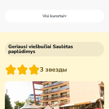
Visi kurortai
Geriausi viešbučiai Saulėtas
paplūdimys
3 звезды