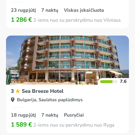
23 rugpjūtį
7 naktų
Viskas įskaičiuota
1 286 €
2-iems nuo su perskrydimu nuo Vilniaus
7.6
3
Sea Breeze Hotel
Bulgarija, Saulėtas paplūdimys
18 rugpjūtį
7 naktų
Pusryčiai
1 589 €
2-iems nuo su perskrydimu nuo Ryga