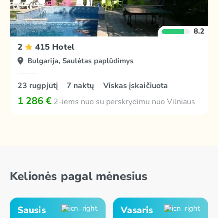
8.2
2
415 Hotel
Bulgarija, Saulėtas paplūdimys
23 rugpjūtį
7 naktų
Viskas įskaičiuota
1 286 €
2-iems nuo su perskrydimu nuo Vilniaus
Kelionės pagal mėnesius
Sausis
Vasaris