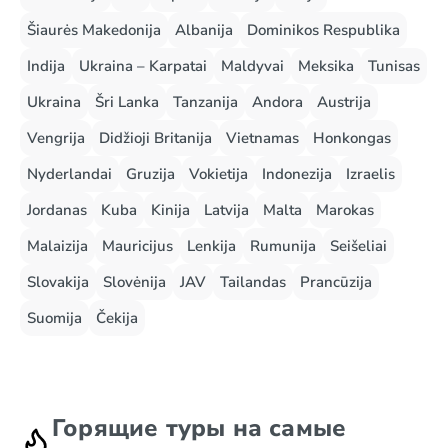
Šiaurės Makedonija
Albanija
Dominikos Respublika
Indija
Ukraina – Karpatai
Maldyvai
Meksika
Tunisas
Ukraina
Šri Lanka
Tanzanija
Andora
Austrija
Vengrija
Didžioji Britanija
Vietnamas
Honkongas
Nyderlandai
Gruzija
Vokietija
Indonezija
Izraelis
Jordanas
Kuba
Kinija
Latvija
Malta
Marokas
Malaizija
Mauricijus
Lenkija
Rumunija
Seišeliai
Slovakija
Slovėnija
JAV
Tailandas
Prancūzija
Suomija
Čekija
Горящие туры на самые