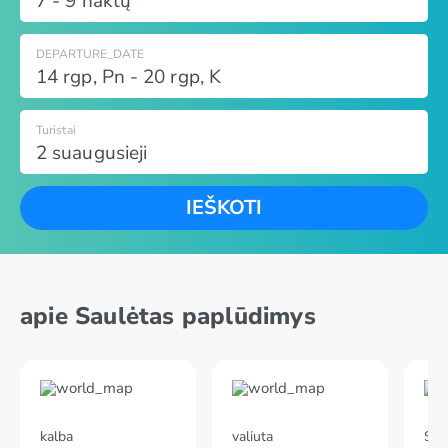
7 - 9 naktų
DEPARTURE_DATE
14 rgp
,
Pn
-
20 rgp
,
K
Turistai
2 suaugusieji
IEŠKOTI
apie Saulėtas paplūdimys
kalba
valiuta
Skr