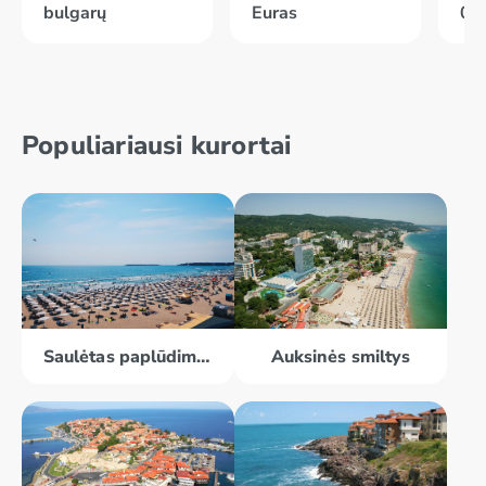
bulgarų
Euras
01
Populiariausi kurortai
Saulėtas paplūdimys
Auksinės smiltys