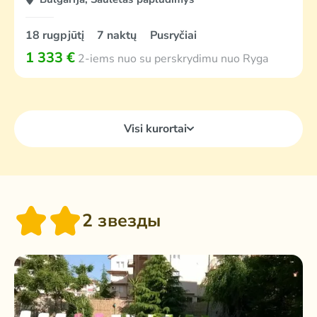
18 rugpjūtį
7 naktų
Pusryčiai
1 333 €
2-iems nuo su perskrydimu nuo Ryga
Visi kurortai
2 звезды