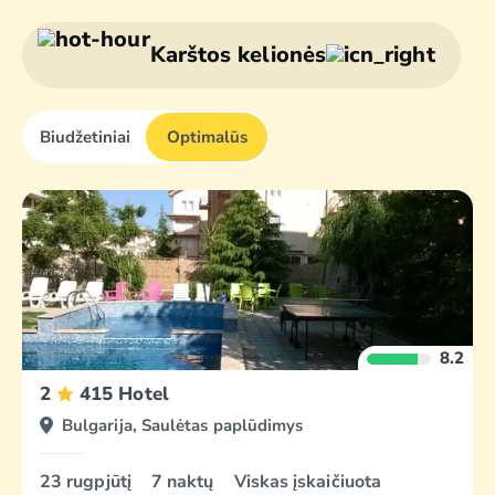
Saulėtas
paplūdimys
Karštos kelionės
Biudžetiniai
Optimalūs
8.2
2
415 Hotel
Bulgarija, Saulėtas paplūdimys
23 rugpjūtį
7 naktų
Viskas įskaičiuota