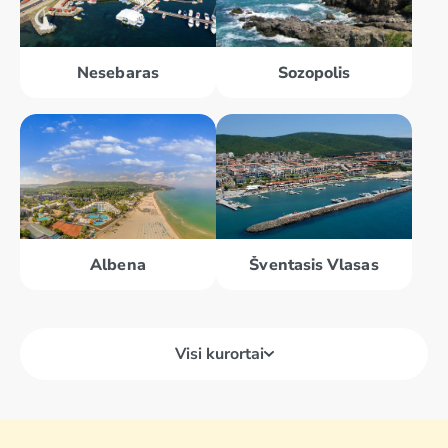
Nesebaras
Sozopolis
Albena
Šventasis Vlasas
Visi kurortai
Šventasis
Vlasas