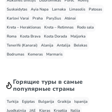
Auksinės smiltys
Dubrovnikas
Porec
Rovinj
Suskaidytas
Ayia Napa
Larnaka
Limasolis
Patosas
Karlovi Varai
Praha
Paryžius
Atėnai
Kreta – Heraklionas
Kreta – Retimnas
Rodo sala
Roma
Kosta Brava
Kosta Dorada
Maljorka
Tenerifė (Kanarai)
Alanija
Antalija
Belekas
Bodrumas
Kemeras
Marmaris
Горящие туры в самые
популярные страны
Turkija
Egiptas
Bulgarija
Graikija
Ispanija
Juodkalnija
JAE
Kipras
Kroatija
Italija