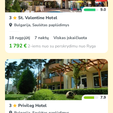
9.0
3
St. Valentine Hotel
Bulgarija, Saulėtas paplūdimys
18 rugpjūtį
7 naktų
Viskas įskaičiuota
1 792 €
2-iems nuo su perskrydimu nuo Ryga
7.9
3
Privileg Hotel
Bulgarija, Saulėtas paplūdimys