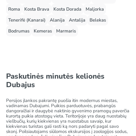
Roma
Kosta Brava
Kosta Dorada
Maljorka
Tenerifė (Kanarai)
Alanija
Antalija
Belekas
Bodrumas
Kemeras
Marmaris
Paskutinės minutės kelionės
Dubajus
Persijos įlankos pakrantę puošia itin modernus miestas,
vadinamas Dubajumi. Puikios parduotuvės, prabangūs
dangoraižiai ir daugybė naktinio gyvenimo pramogų paverčia
kurortą puikia atostogų vieta. Teritorijoje yra daug nuostabių
viešbučių, kurių kiekvienas yra nuostabus savaip, kur
kiekvienas turistas gali rasti ką nors padaryti pagal savo
skonį. Poilsiautojams siūlomos ekskursijos į zoologijos sodus,