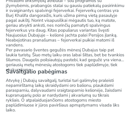
Privalomi linksmybių atributai – šou programos su
įžymybėmis, prabangūs stalai su gausiu patiekalų pasirinkimu
ir svaiginantys spalvingi fejerverkai. Fejerverkų centras yra
Burj Khalifa dangoraižis, kuris užima pirmą vietą pasaulyje
pagal aukštį. Norint visapusiškai mėgautis tuo, ką matote,
geriau atvykti anksti, nes norinčių pamatyti spalvingus
fejerverkus yra daug. Kitas populiarus variantas švęsti
Naujuosius Dubajuje – kelionė jachta palei Persijos įlanką.
Neabejotinas pranašumas – fejerverkai puikiai matomi iš
vandens.
Per pavasario šventes gegužės mėnesį Dubajus taip pat
laukia turistų. Šiuo metų laiku oras labai šiltas, bet be tvankios
šilumos. Daugelis poilsiautojų pastebi, kad gegužė yra vienas
geriausių metų mėnesių atostogoms tiek paplūdimyje, tiek
ekskursijoms.
Savaitgalio pabėgimas
Atvykę į Dubajų savaitgalį, turistai turi galimybę praleisti
nepamirštamą laiką skraidydami oro balionu, plaukdami
parasparniu, dalyvaudami sraigtasparnio kelionėje, žaisdami
kupranugarių polo ar nardydami į akvariumą su tikrais
rykliais. O atpalaiduojančioms atostogoms miesto
paplūdimiuose ir jūros paviršiaus apmąstymams visada liks
laiko.