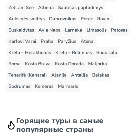
Zell am See
Albena
Saulėtas paplūdimys
Auksinės smiltys
Dubrovnikas
Porec
Rovinj
Suskaidytas
Ayia Napa
Larnaka
Limasolis
Patosas
Karlovi Varai
Praha
Paryžius
Atėnai
Kreta – Heraklionas
Kreta – Retimnas
Rodo sala
Roma
Kosta Brava
Kosta Dorada
Maljorka
Tenerifė (Kanarai)
Alanija
Antalija
Belekas
Bodrumas
Kemeras
Marmaris
Горящие туры в самые
популярные страны