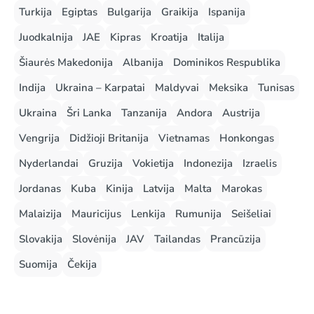
Turkija
Egiptas
Bulgarija
Graikija
Ispanija
Juodkalnija
JAE
Kipras
Kroatija
Italija
Šiaurės Makedonija
Albanija
Dominikos Respublika
Indija
Ukraina – Karpatai
Maldyvai
Meksika
Tunisas
Ukraina
Šri Lanka
Tanzanija
Andora
Austrija
Vengrija
Didžioji Britanija
Vietnamas
Honkongas
Nyderlandai
Gruzija
Vokietija
Indonezija
Izraelis
Jordanas
Kuba
Kinija
Latvija
Malta
Marokas
Malaizija
Mauricijus
Lenkija
Rumunija
Seišeliai
Slovakija
Slovėnija
JAV
Tailandas
Prancūzija
Suomija
Čekija