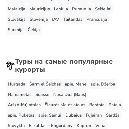
Malaizija
Mauricijus
Lenkija
Rumunija
Seišeliai
Slovakija
Slovėnija
JAV
Tailandas
Prancūzija
Suomija
Čekija
Туры на самые популярные
курорты
Hurgada
Šarm el Šeichas
apie. Mahe
apie. Džerba
Hamametas
Sousse
Nusa Dua (Balis)
Ari (Alifu) atolas
Šiaurės Malės atolas
Bentota
Pataja
apie. Puketas
apie. Samui
Dubajus
Fujairah
Šardža
Stovykla
Eskaldas – Engordany
Kaprun
Vena