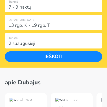
Trukmė
7 - 9 naktų
DEPARTURE_DATE
13 rgp
,
K
-
19 rgp
,
T
Turistai
2 suaugusieji
IEŠKOTI
apie Dubajus