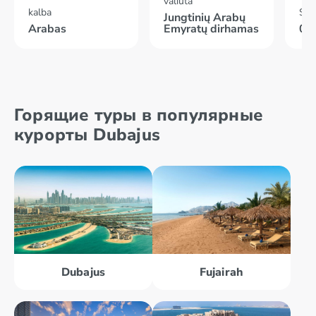
valiuta
kalba
Skr
Jungtinių Arabų
Arabas
Emyratų dirhamas
05
Горящие туры в популярные
курорты Dubajus
Dubajus
Fujairah