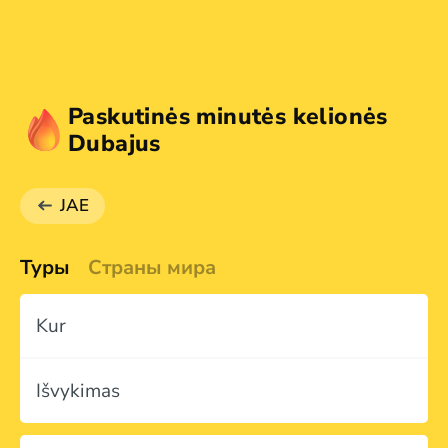
Paskutinės minutės kelionės
Dubajus
JAE
Туры
Страны мира
Kur
Išvykimas