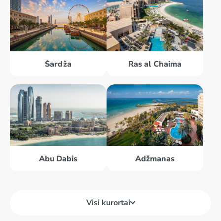
Šardža
Ras al Chaima
Abu Dabis
Adžmanas
Visi kurortai