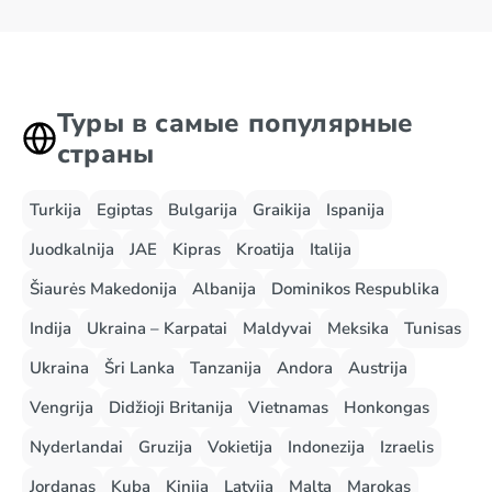
Abu Dabis
Al Ain
Adžmanas
Dubajus
Туры в самые популярные
страны
Turkija
Egiptas
Bulgarija
Graikija
Ispanija
Juodkalnija
JAE
Kipras
Kroatija
Italija
Šiaurės Makedonija
Albanija
Dominikos Respublika
Indija
Ukraina – Karpatai
Maldyvai
Meksika
Tunisas
Ukraina
Šri Lanka
Tanzanija
Andora
Austrija
Vengrija
Didžioji Britanija
Vietnamas
Honkongas
Nyderlandai
Gruzija
Vokietija
Indonezija
Izraelis
Jordanas
Kuba
Kinija
Latvija
Malta
Marokas