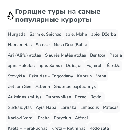
Горящие туры на самые
популярные курорты
Hurgada
Šarm el Šeichas
apie. Mahe
apie. Džerba
Hamametas
Sousse
Nusa Dua (Balis)
Ari (Alifu) atolas
Šiaurės Malės atolas
Bentota
Pataja
apie. Puketas
apie. Samui
Dubajus
Fujairah
Šardža
Stovykla
Eskaldas – Engordany
Kaprun
Vena
Zell am See
Albena
Saulėtas paplūdimys
Auksinės smiltys
Dubrovnikas
Porec
Rovinj
Suskaidytas
Ayia Napa
Larnaka
Limasolis
Patosas
Karlovi Varai
Praha
Paryžius
Atėnai
Kreta – Heraklionas
Kreta – Retimnas
Rodo sala