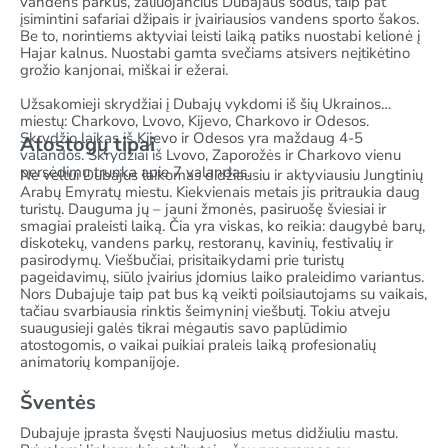
vandens parkus, žaliuojančius Dubajaus sodus, taip pat
įsimintini safariai džipais ir įvairiausios vandens sporto šakos.
Be to, norintiems aktyviai leisti laiką patiks nuostabi kelionė į
Hajar kalnus. Nuostabi gamta svečiams atsivers neįtikėtino
grožio kanjonai, miškai ir ežerai.
Užsakomieji skrydžiai į Dubajų vykdomi iš šių Ukrainos
miestų: Charkovo, Lvovo, Kijevo, Charkovo ir Odesos.
Skrydžio laikas iš Kijevo ir Odesos yra maždaug 4-5
Atostogų tipai
valandos. Skrydžiai iš Lvovo, Zaporožės ir Charkovo vienu
persėdimu trunka apie 7 valandas.
Ne veltui Dubajus laikomas didžiausiu ir aktyviausiu Jungtinių
Arabų Emyratų miestu. Kiekvienais metais jis pritraukia daug
turistų. Dauguma jų – jauni žmonės, pasiruošę šviesiai ir
smagiai praleisti laiką. Čia yra viskas, ko reikia: daugybė barų,
diskotekų, vandens parkų, restoranų, kavinių, festivalių ir
pasirodymų. Viešbučiai, prisitaikydami prie turistų
pageidavimų, siūlo įvairius įdomius laiko praleidimo variantus.
Nors Dubajuje taip pat bus ką veikti poilsiautojams su vaikais,
tačiau svarbiausia rinktis šeimyninį viešbutį. Tokiu atveju
suaugusieji galės tikrai mėgautis savo paplūdimio
atostogomis, o vaikai puikiai praleis laiką profesionalių
animatorių kompanijoje.
Šventės
Dubajuje įprasta švęsti Naujuosius metus didžiuliu mastu.