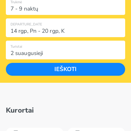
Trukmė
7 - 9 naktų
DEPARTURE_DATE
14 rgp
,
Pn
-
20 rgp
,
K
Turistai
2 suaugusieji
IEŠKOTI
Kurortai