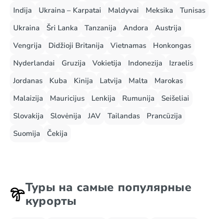
Indija
Ukraina – Karpatai
Maldyvai
Meksika
Tunisas
Ukraina
Šri Lanka
Tanzanija
Andora
Austrija
Vengrija
Didžioji Britanija
Vietnamas
Honkongas
Nyderlandai
Gruzija
Vokietija
Indonezija
Izraelis
Jordanas
Kuba
Kinija
Latvija
Malta
Marokas
Malaizija
Mauricijus
Lenkija
Rumunija
Seišeliai
Slovakija
Slovėnija
JAV
Tailandas
Prancūzija
Suomija
Čekija
Туры на самые популярные
курорты