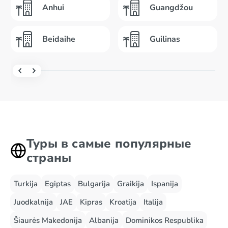
Anhui
Guangdžou
Beidaihe
Guilinas
Туры в самые популярные
страны
Turkija
Egiptas
Bulgarija
Graikija
Ispanija
Juodkalnija
JAE
Kipras
Kroatija
Italija
Šiaurės Makedonija
Albanija
Dominikos Respublika