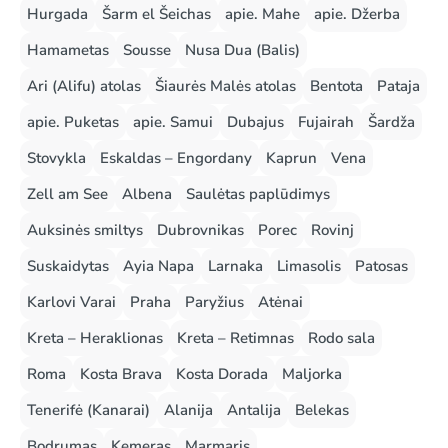
Hurgada
Šarm el Šeichas
apie. Mahe
apie. Džerba
Hamametas
Sousse
Nusa Dua (Balis)
Ari (Alifu) atolas
Šiaurės Malės atolas
Bentota
Pataja
apie. Puketas
apie. Samui
Dubajus
Fujairah
Šardža
Stovykla
Eskaldas – Engordany
Kaprun
Vena
Zell am See
Albena
Saulėtas paplūdimys
Auksinės smiltys
Dubrovnikas
Porec
Rovinj
Suskaidytas
Ayia Napa
Larnaka
Limasolis
Patosas
Karlovi Varai
Praha
Paryžius
Atėnai
Kreta – Heraklionas
Kreta – Retimnas
Rodo sala
Roma
Kosta Brava
Kosta Dorada
Maljorka
Tenerifė (Kanarai)
Alanija
Antalija
Belekas
Bodrumas
Kemeras
Marmaris