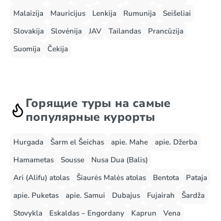
Malaizija
Mauricijus
Lenkija
Rumunija
Seišeliai
Slovakija
Slovėnija
JAV
Tailandas
Prancūzija
Suomija
Čekija
Горящие туры на самые
популярные курорты
Hurgada
Šarm el Šeichas
apie. Mahe
apie. Džerba
Hamametas
Sousse
Nusa Dua (Balis)
Ari (Alifu) atolas
Šiaurės Malės atolas
Bentota
Pataja
apie. Puketas
apie. Samui
Dubajus
Fujairah
Šardža
Stovykla
Eskaldas – Engordany
Kaprun
Vena