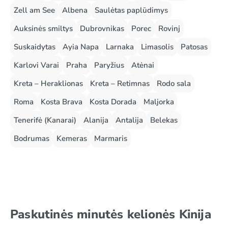
Zell am See
Albena
Saulėtas paplūdimys
Auksinės smiltys
Dubrovnikas
Porec
Rovinj
Suskaidytas
Ayia Napa
Larnaka
Limasolis
Patosas
Karlovi Varai
Praha
Paryžius
Atėnai
Kreta – Heraklionas
Kreta – Retimnas
Rodo sala
Roma
Kosta Brava
Kosta Dorada
Maljorka
Tenerifė (Kanarai)
Alanija
Antalija
Belekas
Bodrumas
Kemeras
Marmaris
Paskutinės minutės kelionės Kinija