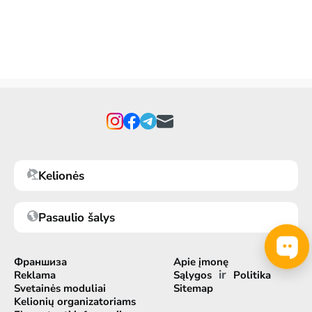
Kelionės
Pasaulio šalys
Франшиза
Apie įmonę
ir
Reklama
Sąlygos
Politika
Svetainės moduliai
Sitemap
Kelionių organizatoriams