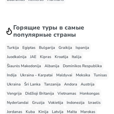
Горящие туры в самые
популярные страны
Turkija
Egiptas
Bulgarija
Graikija
Ispanija
Juodkalnija
JAE
Kipras
Kroatija
Italija
Šiaurės Makedonija
Albanija
Dominikos Respublika
Indija
Ukraina – Karpatai
Maldyvai
Meksika
Tunisas
Ukraina
Šri Lanka
Tanzanija
Andora
Austrija
Vengrija
Didžioji Britanija
Vietnamas
Honkongas
Nyderlandai
Gruzija
Vokietija
Indonezija
Izraelis
Jordanas
Kuba
Kinija
Latvija
Malta
Marokas