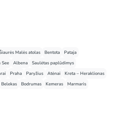
Šiaurės Malės atolas
Bentota
Pataja
m See
Albena
Saulėtas paplūdimys
rai
Praha
Paryžius
Atėnai
Kreta – Heraklionas
Belekas
Bodrumas
Kemeras
Marmaris