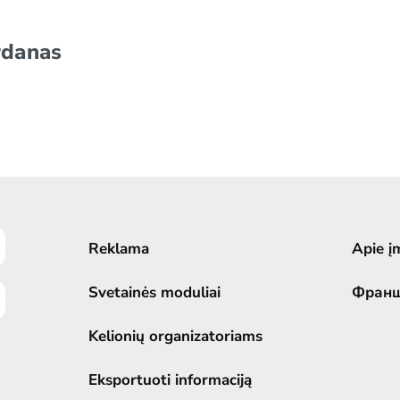
rdanas
Reklama
Apie į
Svetainės moduliai
Фран
Kelionių organizatoriams
Eksportuoti informaciją