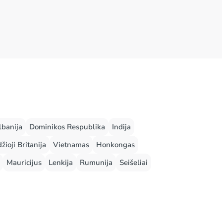
lbanija
Dominikos Respublika
Indija
žioji Britanija
Vietnamas
Honkongas
Mauricijus
Lenkija
Rumunija
Seišeliai