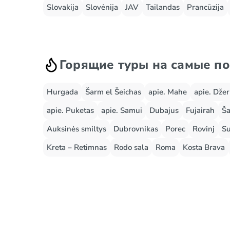
Slovakija
Slovėnija
JAV
Tailandas
Prancūzija
Горящие туры на самые п
Hurgada
Šarm el Šeichas
apie. Mahe
apie. Dže
apie. Puketas
apie. Samui
Dubajus
Fujairah
Ša
Auksinės smiltys
Dubrovnikas
Porec
Rovinj
Su
Kreta – Retimnas
Rodo sala
Roma
Kosta Brava