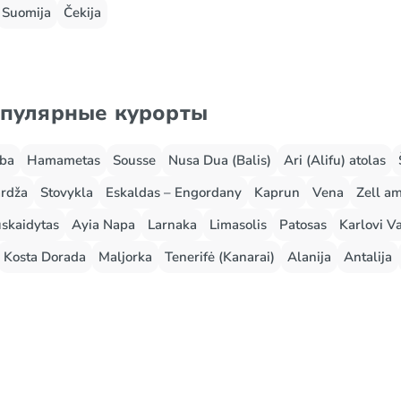
Suomija
Čekija
опулярные курорты
rba
Hamametas
Sousse
Nusa Dua (Balis)
Ari (Alifu) atolas
rdža
Stovykla
Eskaldas – Engordany
Kaprun
Vena
Zell a
skaidytas
Ayia Napa
Larnaka
Limasolis
Patosas
Karlovi Va
Kosta Dorada
Maljorka
Tenerifė (Kanarai)
Alanija
Antalija