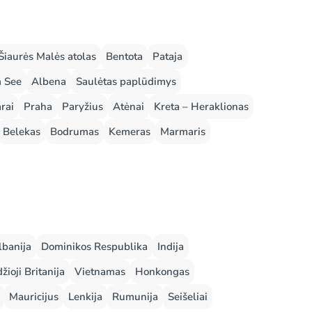
Šiaurės Malės atolas
Bentota
Pataja
m See
Albena
Saulėtas paplūdimys
rai
Praha
Paryžius
Atėnai
Kreta – Heraklionas
Belekas
Bodrumas
Kemeras
Marmaris
lbanija
Dominikos Respublika
Indija
žioji Britanija
Vietnamas
Honkongas
Mauricijus
Lenkija
Rumunija
Seišeliai