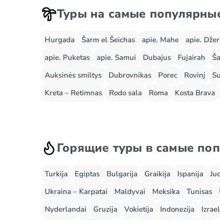
Туры на самые популярны
Hurgada
Šarm el Šeichas
apie. Mahe
apie. Dže
apie. Puketas
apie. Samui
Dubajus
Fujairah
Ša
Auksinės smiltys
Dubrovnikas
Porec
Rovinj
Su
Kreta – Retimnas
Rodo sala
Roma
Kosta Brava
Горящие туры в самые по
Turkija
Egiptas
Bulgarija
Graikija
Ispanija
Ju
Ukraina – Karpatai
Maldyvai
Meksika
Tunisas
Nyderlandai
Gruzija
Vokietija
Indonezija
Izrael