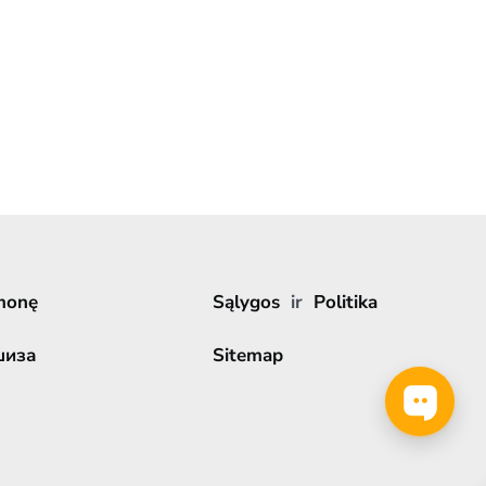
monę
Sąlygos
ir
Politika
шиза
Sitemap