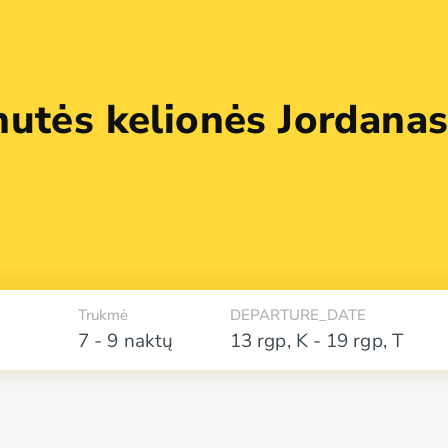
nutės kelionės Jordana
Trukmė
DEPARTURE_DATE
7 - 9 naktų
13 rgp
,
K
-
19 rgp
,
T