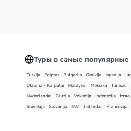
Туры в самые популярные
Turkija
Egiptas
Bulgarija
Graikija
Ispanija
Ju
Ukraina – Karpatai
Maldyvai
Meksika
Tunisas
Nyderlandai
Gruzija
Vokietija
Indonezija
Izrael
Slovakija
Slovėnija
JAV
Tailandas
Prancūzija