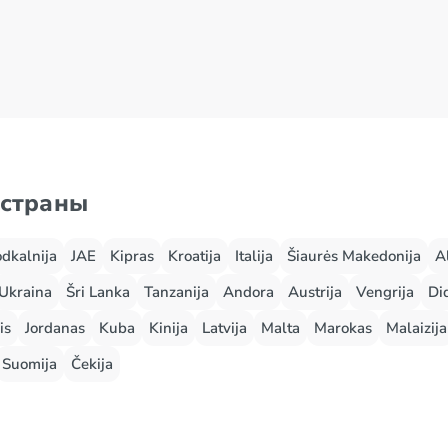
 страны
odkalnija
JAE
Kipras
Kroatija
Italija
Šiaurės Makedonija
A
Ukraina
Šri Lanka
Tanzanija
Andora
Austrija
Vengrija
Did
is
Jordanas
Kuba
Kinija
Latvija
Malta
Marokas
Malaizija
Suomija
Čekija