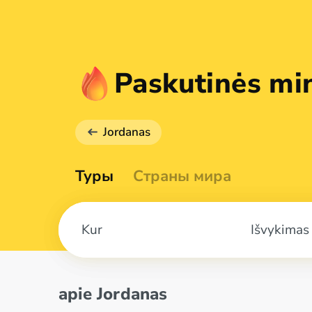
Paskutinės mi
Jordanas
Туры
Страны мира
Išvykimas
apie Jordanas