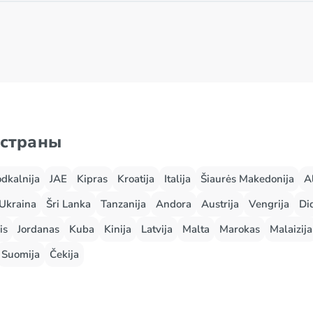
 страны
odkalnija
JAE
Kipras
Kroatija
Italija
Šiaurės Makedonija
A
Ukraina
Šri Lanka
Tanzanija
Andora
Austrija
Vengrija
Did
is
Jordanas
Kuba
Kinija
Latvija
Malta
Marokas
Malaizija
Suomija
Čekija