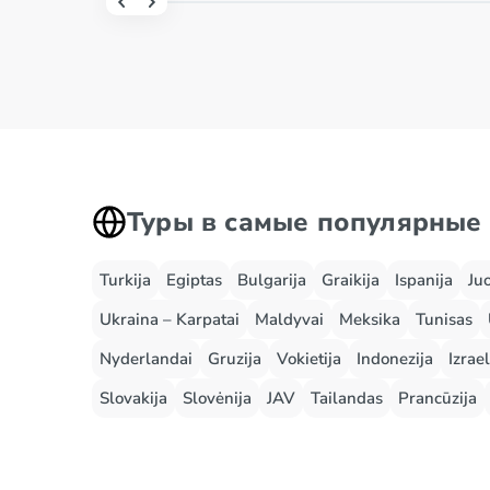
Туры в самые популярные
Turkija
Egiptas
Bulgarija
Graikija
Ispanija
Ju
Ukraina – Karpatai
Maldyvai
Meksika
Tunisas
Nyderlandai
Gruzija
Vokietija
Indonezija
Izrael
Slovakija
Slovėnija
JAV
Tailandas
Prancūzija