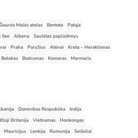
Šiaurės Malės atolas
Bentota
Pataja
m See
Albena
Saulėtas paplūdimys
rai
Praha
Paryžius
Atėnai
Kreta – Heraklionas
Belekas
Bodrumas
Kemeras
Marmaris
lbanija
Dominikos Respublika
Indija
žioji Britanija
Vietnamas
Honkongas
Mauricijus
Lenkija
Rumunija
Seišeliai