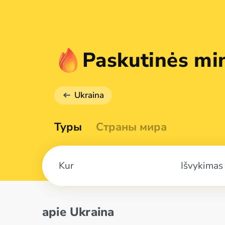
Paskutinės mi
Ukraina
Туры
Страны мира
Išvykimas
apie Ukraina