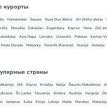
е курорты
rba
Hamametas
Sousse
Nusa Dua (Balis)
Ari (Alifu) atolas
rdža
Stovykla
Eskaldas – Engordany
Kaprun
Vena
Zell a
skaidytas
Ayia Napa
Larnaka
Limasolis
Patosas
Karlovi Va
Kosta Dorada
Maljorka
Tenerifė (Kanarai)
Alanija
Antalija
пулярные страны
odkalnija
JAE
Kipras
Kroatija
Italija
Šiaurės Makedonija
A
Ukraina
Šri Lanka
Tanzanija
Andora
Austrija
Vengrija
Did
is
Jordanas
Kuba
Kinija
Latvija
Malta
Marokas
Malaizija