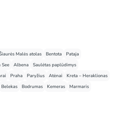
Šiaurės Malės atolas
Bentota
Pataja
m See
Albena
Saulėtas paplūdimys
rai
Praha
Paryžius
Atėnai
Kreta – Heraklionas
Belekas
Bodrumas
Kemeras
Marmaris