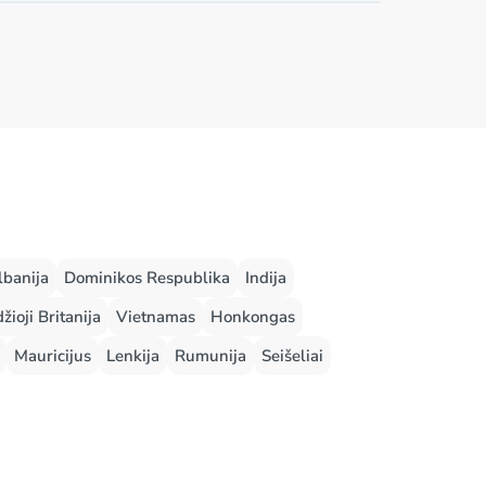
lbanija
Dominikos Respublika
Indija
žioji Britanija
Vietnamas
Honkongas
Mauricijus
Lenkija
Rumunija
Seišeliai