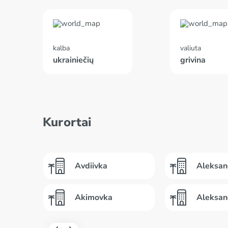
kalba
valiuta
ukrainiečių
grivina
Kurortai
Avdiivka
Aleksan
Akimovka
Aleksan