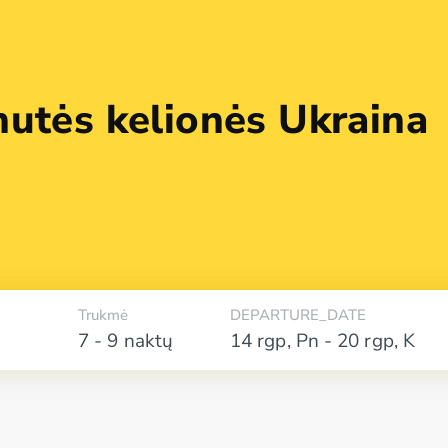
nutės kelionės Ukraina
Trukmė
DEPARTURE_DATE
7 - 9 naktų
14 rgp
,
Pn
-
20 rgp
,
K