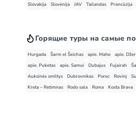
Slovakija
Slovėnija
JAV
Tailandas
Prancūzija
Горящие туры на самые п
Hurgada
Šarm el Šeichas
apie. Mahe
apie. Dže
apie. Puketas
apie. Samui
Dubajus
Fujairah
Ša
Auksinės smiltys
Dubrovnikas
Porec
Rovinj
Su
Kreta – Retimnas
Rodo sala
Roma
Kosta Brava