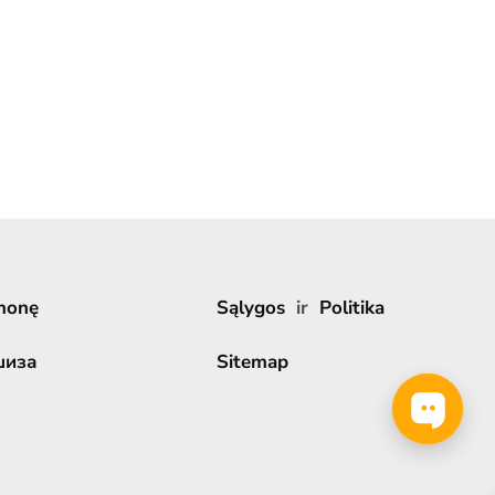
monę
Sąlygos
ir
Politika
шиза
Sitemap