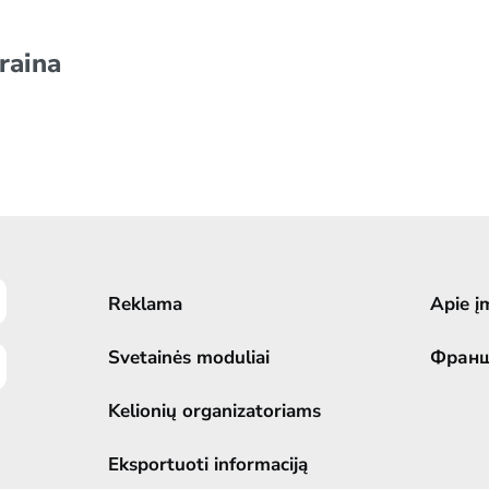
raina
Reklama
Apie į
Svetainės moduliai
Фран
Kelionių organizatoriams
Eksportuoti informaciją