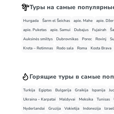
Туры на самые популярны
Hurgada
Šarm el Šeichas
apie. Mahe
apie. Dže
apie. Puketas
apie. Samui
Dubajus
Fujairah
Ša
Auksinės smiltys
Dubrovnikas
Porec
Rovinj
Su
Kreta – Retimnas
Rodo sala
Roma
Kosta Brava
Горящие туры в самые по
Turkija
Egiptas
Bulgarija
Graikija
Ispanija
Ju
Ukraina – Karpatai
Maldyvai
Meksika
Tunisas
Nyderlandai
Gruzija
Vokietija
Indonezija
Izrael