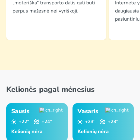
„moteriška“ transporto dalis gali būti
Internete y
perpus mažesnė nei vyriškoji.
daugiausia
pasiuntiniu
Kelionės pagal mėnesius
Sausis
Vasaris
+22°
+24°
+23°
+23°
Kelionių nėra
Kelionių nėra