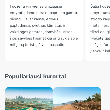
Fudžeira yra vienas gražiausių
Šalia Fudže
emyratų. Jame dera nepaprasta gamta,
emyratuose
didingi Hajjar kalnai, erdvūs
atrodo kaip
paplūdimiai, švelnus klimatas ir
metai nėra 
vaizdingos gamtos įdomybės. Visos
tikrai daug
šios savybės kasmet čia pritraukia apie
Mečetę gal
milijoną turistų iš viso pasaulio.
o iš jos for
įlanką ir ka
Populiariausi kurortai