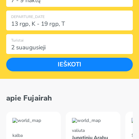
7 - 9 naktų
DEPARTURE_DATE
13 rgp
,
K
-
19 rgp
,
T
Turistai
2 suaugusieji
IEŠKOTI
apie Fujairah
valiuta
kalba
Skr
Jungtinių Arabų