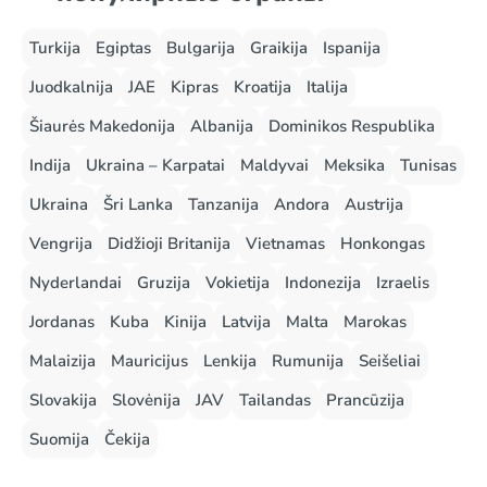
Turkija
Egiptas
Bulgarija
Graikija
Ispanija
Juodkalnija
JAE
Kipras
Kroatija
Italija
Šiaurės Makedonija
Albanija
Dominikos Respublika
Indija
Ukraina – Karpatai
Maldyvai
Meksika
Tunisas
Ukraina
Šri Lanka
Tanzanija
Andora
Austrija
Vengrija
Didžioji Britanija
Vietnamas
Honkongas
Nyderlandai
Gruzija
Vokietija
Indonezija
Izraelis
Jordanas
Kuba
Kinija
Latvija
Malta
Marokas
Malaizija
Mauricijus
Lenkija
Rumunija
Seišeliai
Slovakija
Slovėnija
JAV
Tailandas
Prancūzija
Suomija
Čekija