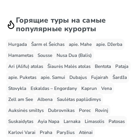
Горящие туры на самые
популярные курорты
Hurgada
Šarm el Šeichas
apie. Mahe
apie. Džerba
Hamametas
Sousse
Nusa Dua (Balis)
Ari (Alifu) atolas
Šiaurės Malės atolas
Bentota
Pataja
apie. Puketas
apie. Samui
Dubajus
Fujairah
Šardža
Stovykla
Eskaldas – Engordany
Kaprun
Vena
Zell am See
Albena
Saulėtas paplūdimys
Auksinės smiltys
Dubrovnikas
Porec
Rovinj
Suskaidytas
Ayia Napa
Larnaka
Limasolis
Patosas
Karlovi Varai
Praha
Paryžius
Atėnai