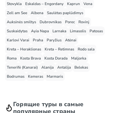
Stovykla
Eskaldas – Engordany
Kaprun
Vena
Zell am See
Albena
Saulėtas paplūdimys
Auksinės smiltys
Dubrovnikas
Porec
Rovinj
Suskaidytas
Ayia Napa
Larnaka
Limasolis
Patosas
Karlovi Varai
Praha
Paryžius
Atėnai
Kreta – Heraklionas
Kreta – Retimnas
Rodo sala
Roma
Kosta Brava
Kosta Dorada
Maljorka
Tenerifė (Kanarai)
Alanija
Antalija
Belekas
Bodrumas
Kemeras
Marmaris
Горящие туры в самые
популярные страны