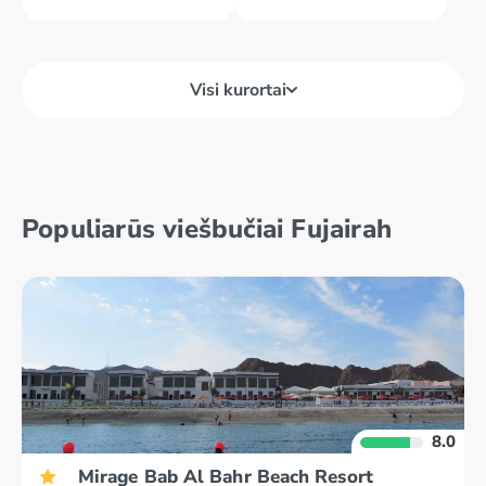
Visi kurortai
Abu Dabis
Al Ain
Populiarūs viešbučiai Fujairah
Adžmanas
Dubajus
8.0
Mirage Bab Al Bahr Beach Resort