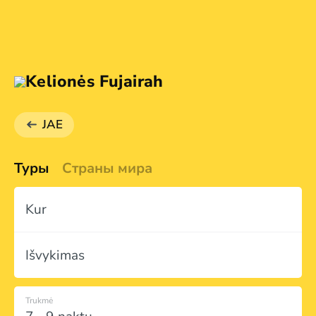
Kelionės Fujairah
JAE
Туры
Страны мира
Kur
Išvykimas
Trukmė