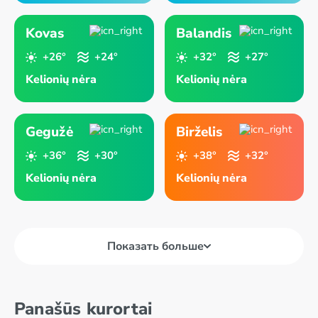
Kovas
Balandis
+26°
+24°
+32°
+27°
Kelionių nėra
Kelionių nėra
Gegužė
Birželis
+36°
+30°
+38°
+32°
Kelionių nėra
Kelionių nėra
Показать больше
Panašūs kurortai