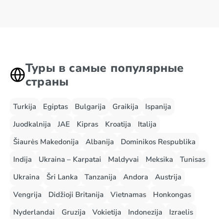
Туры в самые популярные
страны
Turkija
Egiptas
Bulgarija
Graikija
Ispanija
Juodkalnija
JAE
Kipras
Kroatija
Italija
Šiaurės Makedonija
Albanija
Dominikos Respublika
Indija
Ukraina – Karpatai
Maldyvai
Meksika
Tunisas
Ukraina
Šri Lanka
Tanzanija
Andora
Austrija
Vengrija
Didžioji Britanija
Vietnamas
Honkongas
Nyderlandai
Gruzija
Vokietija
Indonezija
Izraelis