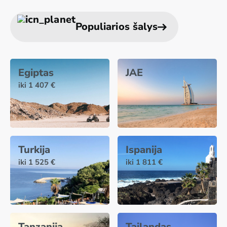
Populiarios šalys
Egiptas
JAE
iki 1 407 €
Turkija
Ispanija
iki 1 525 €
iki 1 811 €
Tanzanija
Tailandas