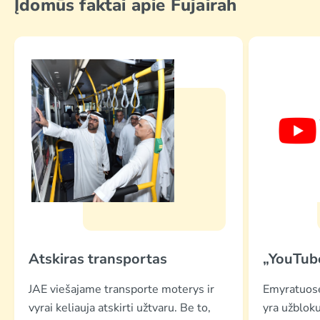
Įdomūs faktai apie Fujairah
Atskiras transportas
„YouTub
JAE viešajame transporte moterys ir
Emyratuose
vyrai keliauja atskirti užtvaru. Be to,
yra užbloku