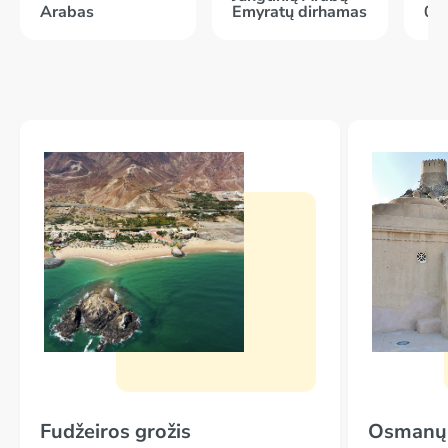
Arabas
Emyratų dirhamas
05
Fudžeiros grožis
Osmanų