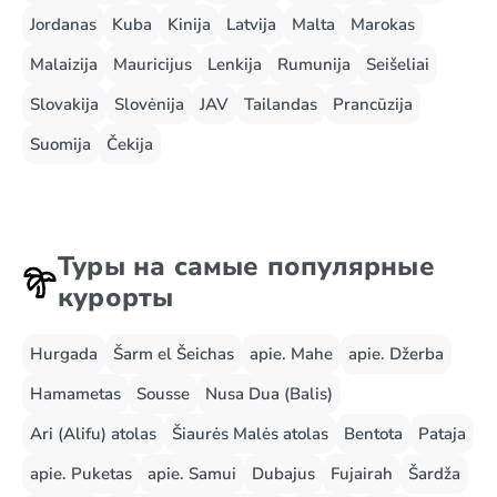
Jordanas
Kuba
Kinija
Latvija
Malta
Marokas
Malaizija
Mauricijus
Lenkija
Rumunija
Seišeliai
Slovakija
Slovėnija
JAV
Tailandas
Prancūzija
Suomija
Čekija
Туры на самые популярные
курорты
Hurgada
Šarm el Šeichas
apie. Mahe
apie. Džerba
Hamametas
Sousse
Nusa Dua (Balis)
Ari (Alifu) atolas
Šiaurės Malės atolas
Bentota
Pataja
apie. Puketas
apie. Samui
Dubajus
Fujairah
Šardža