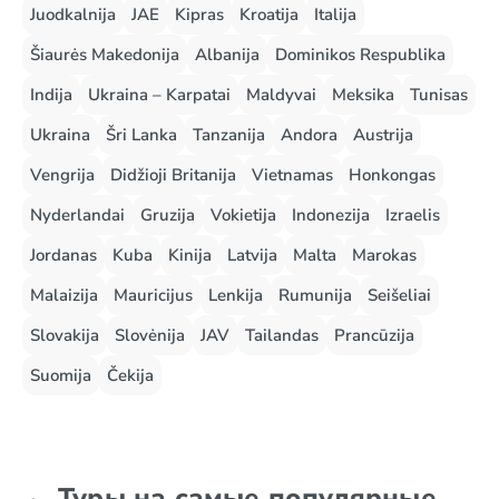
Juodkalnija
JAE
Kipras
Kroatija
Italija
Šiaurės Makedonija
Albanija
Dominikos Respublika
Indija
Ukraina – Karpatai
Maldyvai
Meksika
Tunisas
Ukraina
Šri Lanka
Tanzanija
Andora
Austrija
Vengrija
Didžioji Britanija
Vietnamas
Honkongas
Nyderlandai
Gruzija
Vokietija
Indonezija
Izraelis
Jordanas
Kuba
Kinija
Latvija
Malta
Marokas
Malaizija
Mauricijus
Lenkija
Rumunija
Seišeliai
Slovakija
Slovėnija
JAV
Tailandas
Prancūzija
Suomija
Čekija
Туры на самые популярные