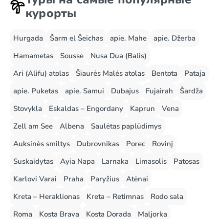
курорты
Hurgada
Šarm el Šeichas
apie. Mahe
apie. Džerba
Hamametas
Sousse
Nusa Dua (Balis)
Ari (Alifu) atolas
Šiaurės Malės atolas
Bentota
Pataja
apie. Puketas
apie. Samui
Dubajus
Fujairah
Šardža
Stovykla
Eskaldas – Engordany
Kaprun
Vena
Zell am See
Albena
Saulėtas paplūdimys
Auksinės smiltys
Dubrovnikas
Porec
Rovinj
Suskaidytas
Ayia Napa
Larnaka
Limasolis
Patosas
Karlovi Varai
Praha
Paryžius
Atėnai
Kreta – Heraklionas
Kreta – Retimnas
Rodo sala
Roma
Kosta Brava
Kosta Dorada
Maljorka