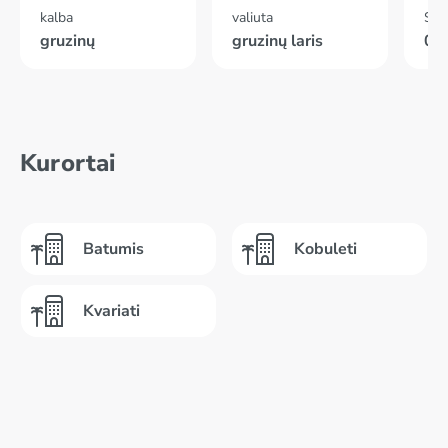
kalba
valiuta
Skr
gruzinų
gruzinų laris
02
Kurortai
Batumis
Kobuleti
Kvariati