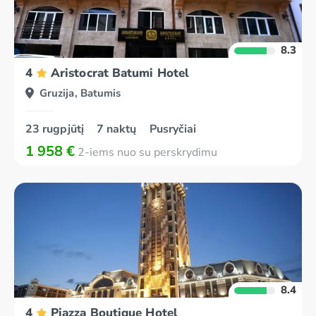
8.3
4
Aristocrat Batumi Hotel
Gruzija, Batumis
23 rugpjūtį
7 naktų
Pusryčiai
1 958 €
2-iems nuo su perskrydimu
8.4
4
Piazza Boutique Hotel