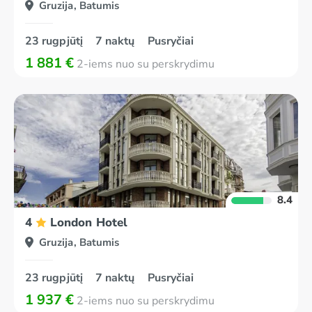
Gruzija, Batumis
23 rugpjūtį
7 naktų
Pusryčiai
1 881 €
2-iems nuo su perskrydimu
8.4
4
London Hotel
Gruzija, Batumis
23 rugpjūtį
7 naktų
Pusryčiai
1 937 €
2-iems nuo su perskrydimu