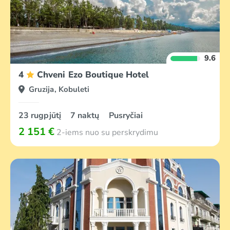
9.6
4
Chveni Ezo Boutique Hotel
Gruzija, Kobuleti
23 rugpjūtį
7 naktų
Pusryčiai
2 151 €
2-iems nuo su perskrydimu