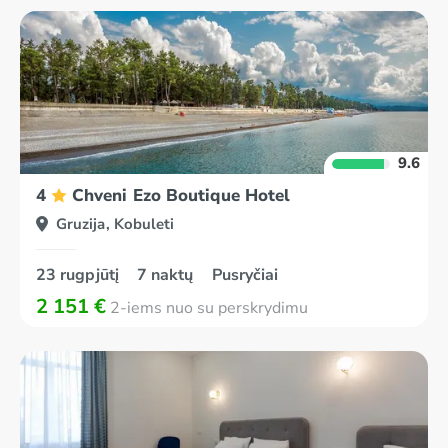
9.6
4
Chveni Ezo Boutique Hotel
Gruzija, Kobuleti
23 rugpjūtį
7 naktų
Pusryčiai
2 151 €
2-iems nuo su perskrydimu