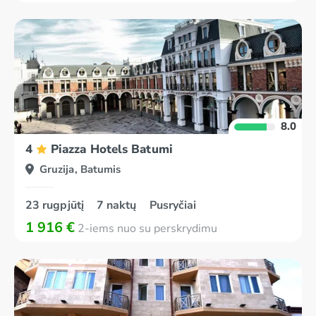
8.0
4
Piazza Hotels Batumi
Gruzija, Batumis
23 rugpjūtį
7 naktų
Pusryčiai
1 916 €
2-iems nuo su perskrydimu