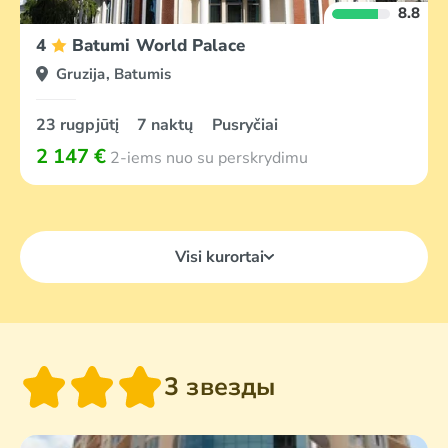
8.8
4
Batumi World Palace
Gruzija, Batumis
23 rugpjūtį
7 naktų
Pusryčiai
2 147 €
2-iems nuo su perskrydimu
Visi kurortai
3 звезды