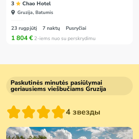
3
Chao Hotel
Gruzija, Batumis
23 rugpjūtį
7 naktų
Pusryčiai
1 804 €
2-iems nuo su perskrydimu
Paskutinės minutės pasiūlymai
geriausiems viešbučiams Gruzija
4 звезды