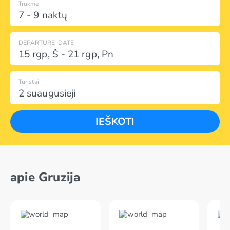
Trukmė
7 - 9 naktų
DEPARTURE_DATE
15 rgp
,
Š
-
21 rgp
,
Pn
Turistai
2 suaugusieji
IEŠKOTI
apie Gruzija