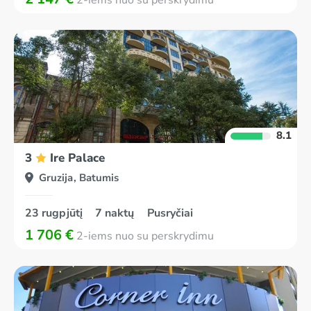
2-iems nuo su perskrydimu
8.1
3
Ire Palace
Gruzija, Batumis
23 rugpjūtį
7 naktų
Pusryčiai
1 706 €
2-iems nuo su perskrydimu