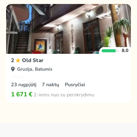
8.0
2
Old Star
Gruzija, Batumis
23 rugpjūtį
7 naktų
Pusryčiai
1 671 €
2-iems nuo su perskrydimu