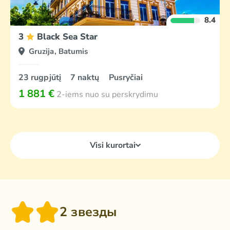
8.4
3
Black Sea Star
Gruzija, Batumis
23 rugpjūtį
7 naktų
Pusryčiai
1 881 €
2-iems nuo su perskrydimu
Visi kurortai
2 звезды