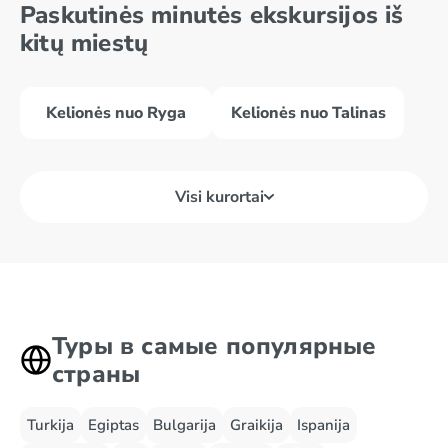
Paskutinės minutės ekskursijos iš
kitų miestų
Kelionės nuo Ryga
Kelionės nuo Talinas
Visi kurortai
Туры в самые популярные
страны
Turkija
Egiptas
Bulgarija
Graikija
Ispanija