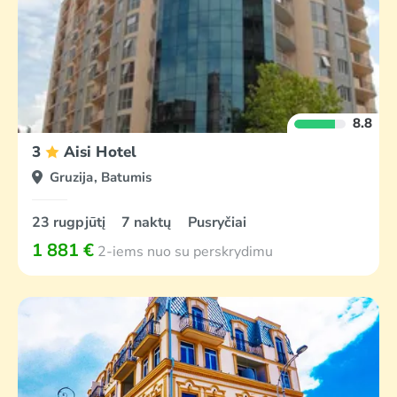
8.8
3
Aisi Hotel
Gruzija, Batumis
23 rugpjūtį
7 naktų
Pusryčiai
1 881 €
2-iems nuo su perskrydimu