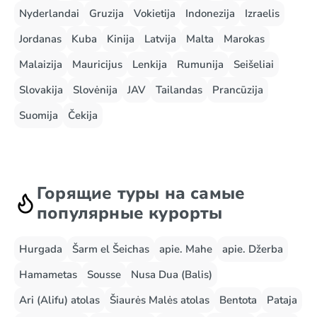
Nyderlandai
Gruzija
Vokietija
Indonezija
Izraelis
Jordanas
Kuba
Kinija
Latvija
Malta
Marokas
Malaizija
Mauricijus
Lenkija
Rumunija
Seišeliai
Slovakija
Slovėnija
JAV
Tailandas
Prancūzija
Suomija
Čekija
Горящие туры на самые
популярные курорты
Hurgada
Šarm el Šeichas
apie. Mahe
apie. Džerba
Hamametas
Sousse
Nusa Dua (Balis)
Ari (Alifu) atolas
Šiaurės Malės atolas
Bentota
Pataja