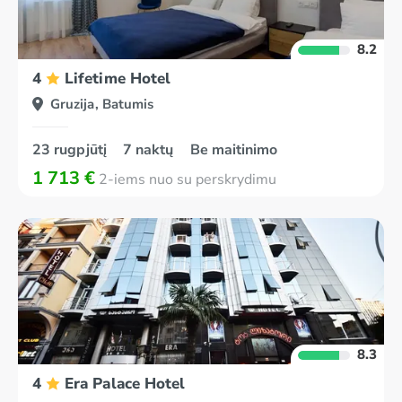
8.2
4
Lifetime Hotel
Gruzija, Batumis
23 rugpjūtį
7 naktų
Be maitinimo
1 713 €
2-iems nuo su perskrydimu
8.3
4
Era Palace Hotel