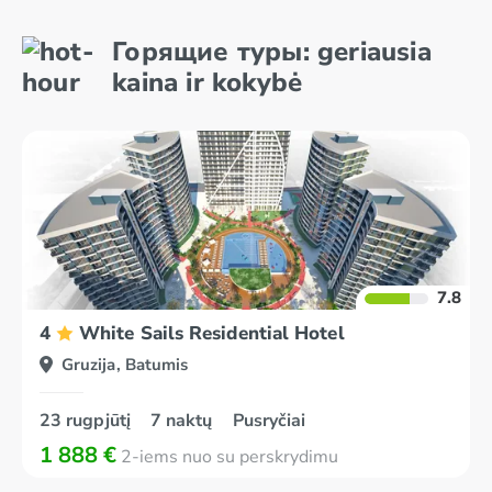
Горящие туры: geriausia
kaina ir kokybė
7.8
4
White Sails Residential Hotel
Gruzija, Batumis
23 rugpjūtį
7 naktų
Pusryčiai
1 888 €
2-iems nuo su perskrydimu