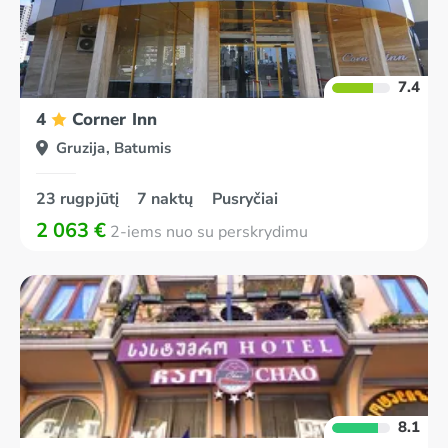
7.4
4
Corner Inn
Gruzija, Batumis
23 rugpjūtį
7 naktų
Pusryčiai
2 063 €
2-iems nuo su perskrydimu
8.1