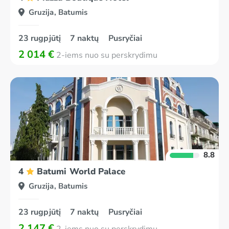
Gruzija, Batumis
23 rugpjūtį
7 naktų
Pusryčiai
2 014 €
2-iems nuo su perskrydimu
8.8
4
Batumi World Palace
Gruzija, Batumis
23 rugpjūtį
7 naktų
Pusryčiai
2 147 €