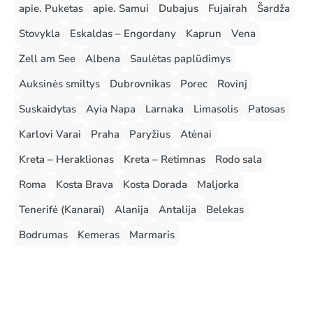
apie. Puketas
apie. Samui
Dubajus
Fujairah
Šardža
Stovykla
Eskaldas – Engordany
Kaprun
Vena
Zell am See
Albena
Saulėtas paplūdimys
Auksinės smiltys
Dubrovnikas
Porec
Rovinj
Suskaidytas
Ayia Napa
Larnaka
Limasolis
Patosas
Karlovi Varai
Praha
Paryžius
Atėnai
Kreta – Heraklionas
Kreta – Retimnas
Rodo sala
Roma
Kosta Brava
Kosta Dorada
Maljorka
Tenerifė (Kanarai)
Alanija
Antalija
Belekas
Bodrumas
Kemeras
Marmaris