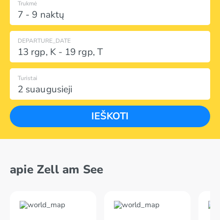
Trukmė
7 - 9 naktų
DEPARTURE_DATE
13 rgp
,
K
-
19 rgp
,
T
Turistai
2 suaugusieji
IEŠKOTI
apie Zell am See