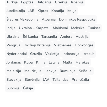
Turkija
Egiptas
Bulgarija
Graikija
Ispanija
Juodkalnija
JAE
Kipras
Kroatija
Italija
Šiaurės Makedonija
Albanija
Dominikos Respublika
Indija
Ukraina – Karpatai
Maldyvai
Meksika
Tunisas
Ukraina
Šri Lanka
Tanzanija
Andora
Austrija
Vengrija
Didžioji Britanija
Vietnamas
Honkongas
Nyderlandai
Gruzija
Vokietija
Indonezija
Izraelis
Jordanas
Kuba
Kinija
Latvija
Malta
Marokas
Malaizija
Mauricijus
Lenkija
Rumunija
Seišeliai
Slovakija
Slovėnija
JAV
Tailandas
Prancūzija
Suomija
Čekija