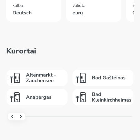
kalba
valiuta
Skr
Deutsch
eurų
02
Kurortai
Altenmarkt –
Bad Gašteinas
Zauchensee
Bad
Anabergas
Kleinkirchheimas