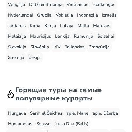
Vengrija
Didžioji Britanija
Vietnamas
Honkongas
Nyderlandai
Gruzija
Vokietija
Indonezija
Izraelis
Jordanas
Kuba
Kinija
Latvija
Malta
Marokas
Malaizija
Mauricijus
Lenkija
Rumunija
Seišeliai
Slovakija
Slovėnija
JAV
Tailandas
Prancūzija
Suomija
Čekija
Горящие туры на самые
популярные курорты
Hurgada
Šarm el Šeichas
apie. Mahe
apie. Džerba
Hamametas
Sousse
Nusa Dua (Balis)