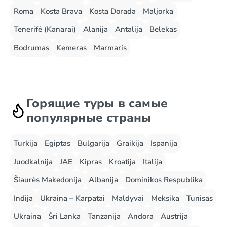
Roma
Kosta Brava
Kosta Dorada
Maljorka
Tenerifė (Kanarai)
Alanija
Antalija
Belekas
Bodrumas
Kemeras
Marmaris
Горящие туры в самые
популярные страны
Turkija
Egiptas
Bulgarija
Graikija
Ispanija
Juodkalnija
JAE
Kipras
Kroatija
Italija
Šiaurės Makedonija
Albanija
Dominikos Respublika
Indija
Ukraina – Karpatai
Maldyvai
Meksika
Tunisas
Ukraina
Šri Lanka
Tanzanija
Andora
Austrija