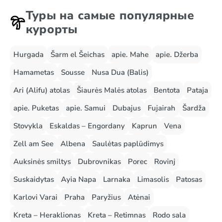
Туры на самые популярные
курорты
Hurgada
Šarm el Šeichas
apie. Mahe
apie. Džerba
Hamametas
Sousse
Nusa Dua (Balis)
Ari (Alifu) atolas
Šiaurės Malės atolas
Bentota
Pataja
apie. Puketas
apie. Samui
Dubajus
Fujairah
Šardža
Stovykla
Eskaldas – Engordany
Kaprun
Vena
Zell am See
Albena
Saulėtas paplūdimys
Auksinės smiltys
Dubrovnikas
Porec
Rovinj
Suskaidytas
Ayia Napa
Larnaka
Limasolis
Patosas
Karlovi Varai
Praha
Paryžius
Atėnai
Kreta – Heraklionas
Kreta – Retimnas
Rodo sala