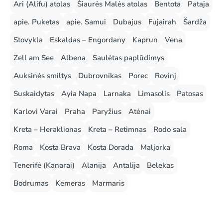
Ari (Alifu) atolas
Šiaurės Malės atolas
Bentota
Pataja
apie. Puketas
apie. Samui
Dubajus
Fujairah
Šardža
Stovykla
Eskaldas – Engordany
Kaprun
Vena
Zell am See
Albena
Saulėtas paplūdimys
Auksinės smiltys
Dubrovnikas
Porec
Rovinj
Suskaidytas
Ayia Napa
Larnaka
Limasolis
Patosas
Karlovi Varai
Praha
Paryžius
Atėnai
Kreta – Heraklionas
Kreta – Retimnas
Rodo sala
Roma
Kosta Brava
Kosta Dorada
Maljorka
Tenerifė (Kanarai)
Alanija
Antalija
Belekas
Bodrumas
Kemeras
Marmaris