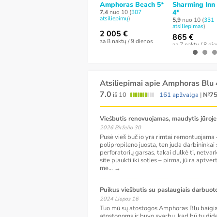
Amphoras Beach 5*
Sharming Inn
4*
7,4
nuo 10 (
307
atsiliepimų
)
5,9
nuo 10 (
331
atsiliepimas
)
2 005 €
865 €
за 8 naktų / 9 dienos
за 7 naktų / 8 di
Atsiliepimai apie Amphoras Blu 
7.0
iš 10
161 apžvalga
|
№7
Viešbutis renovuojamas, maudytis jūroj
2026 Birželio 30
Pusė vieš buč io yra rimtai remontuojama 
polipropileno juosta, ten juda darbininkai 
perforatorių garsas, takai dulkė ti, netva
site plaukti iki soties – pirma, jū ra apt
me
...
→
Puikus viešbutis su paslaugiais darbuoto
2024 Liepos 16
Tuo mū sų atostogos Amphoras Blu baigiasi
atostogoms ir buvo svarbu, kad bū tų dide