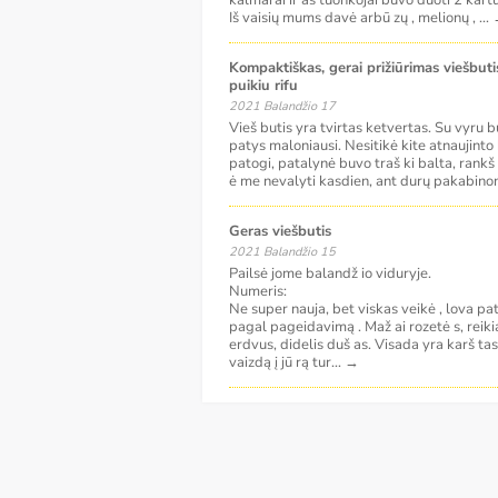
kalmarai ir aš tuonkojai buvo duoti 2 kartu
Iš vaisių mums davė arbū zų , melionų ,
...
Kompaktiškas, gerai prižiūrimas viešbutis 1-oje linijoje su
puikiu rifu
2021 Balandžio 17
Vieš butis yra tvirtas ketvertas. Su vyru b
patys maloniausi. Nesitikė kite atnaujint
patogi, patalynė buvo traš ki balta, rankš 
ė me nevalyti kasdien, ant durų pakabino
Geras viešbutis
2021 Balandžio 15
Pailsė jome balandž io viduryje.
Numeris:
Ne super nauja, bet viskas veikė , lova pa
pagal pageidavimą . Maž ai rozetė s, reiki
erdvus, didelis duš as. Visada yra karš ta
vaizdą į jū rą tur
...
→