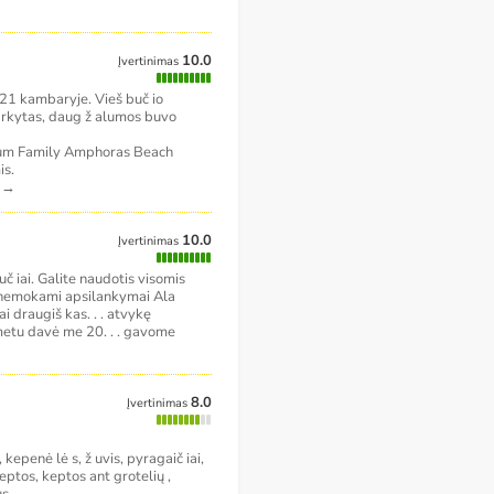
10.0
Įvertinimas
21 kambaryje. Vieš buč io
tvarkytas, daug ž alumos buvo
tium Family Amphoras Beach
is.
.
→
10.0
Įvertinimas
uč iai. Galite naudotis visomis
 (nemokami apsilankymai Ala
i draugiš kas. . . atvykę
 metu davė me 20. . . gavome
8.0
Įvertinimas
 kepenė lė s, ž uvis, pyragaič iai,
keptos, keptos ant grotelių ,