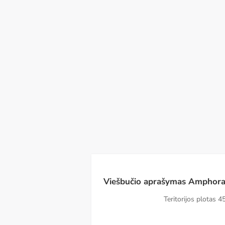
Pn
Št
Sk
Pr
An
Tr
T
07
08
09
10
11
12
13
R
Viešbučio aprašymas Amphora
Teritorijos plotas
4