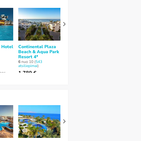
 Hotel
Continental Plaza
Sharm Club Beach
Invidia Coral
Beach & Aqua Park
Resort 4*
Tiran 4*
Resort 4*
7,5
nuo 10 (
56
6,6
nuo 10 (
312
atsiliepimų
)
atsiliepimų
)
6
nuo 10 (
543
atsiliepimai
)
1 722 €
1 728 €
1 789 €
enos
за 7 naktų / 8 dienos
за 7 naktų / 8 di
за 8 naktų / 9 dienos