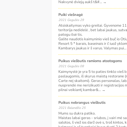
Nakvynė dviejų aukš t&#
...
→
Puiki viešnagė
2021 Gegužės 29
Atsiskaitymas vyko greitai. Gyvenome 11
teritorija nedidelė , bet labai jaukus, su
patogu ilsė tis.
Galite naudotis kaimyninio vieš buč io O
Resort 5 * barais, baseinais ir č iuož yklom
Kambarys jaukus ir š varus. Valymas pui
..
Puikus viešbutis ramioms atostogoms
2021 Gegužės 08
Kaimynystė je yra 5 to paties tinklo vieš b
paslaugomis, iš skyrus maistą restorane
Carte neį skaitomi). Geras personalas, laba
nusprendė me nerizikuoti ir registracijos
pilnai veikiantį kambar&
...
→
Puikus nebrangus viešbutis
2021 Balandžio 25
Mums su dukra patiko.
Maistas labai geras - sriubos, į vairi mė sa,
salotos, š viež ios darž ovė s, troš kintos, 