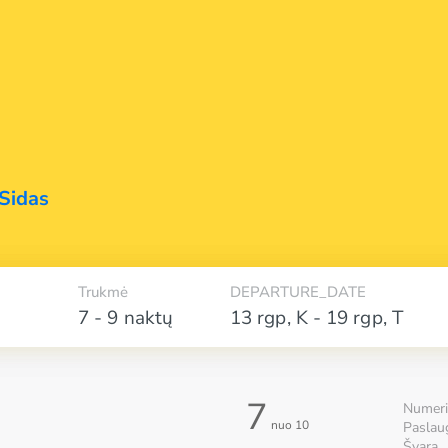
Sidas
Trukmė
DEPARTURE_DATE
7 - 9 naktų
13 rgp
,
K
-
19 rgp
,
T
7
Numeri
nuo 10
Paslau
Švara