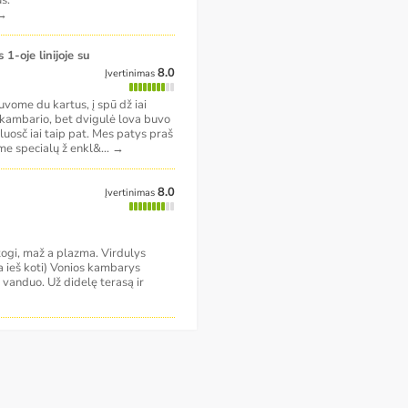
s.
→
8.0
Įvertinimas
uvome du kartus, į spū dž iai
o kambario, bet dvigulė lova buvo
luosč iai taip pat. Mes patys praš
me specialų ž enkl&
...
→
8.0
Įvertinimas
togi, maž a plazma. Virdulys
a ieš koti) Vonios kambarys
s vanduo. Už didelę terasą ir