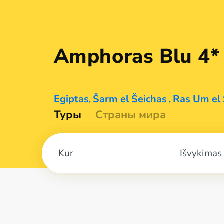
Amphoras
Blu 4*
Egiptas
Šarm el Šeichas
Ras Um el 
,
,
Туры
Страны мира
Išvykimas