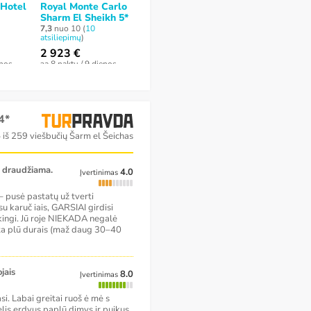
 Hotel
Royal Monte Carlo
Monte Carlo Sharm
The Grand Ho
Sharm El Sheikh 5*
Resort & Spa 5*
Sharm El She
7,3
nuo 10 (
10
7,2
nuo 10 (
160
6,9
nuo 10 (
349
atsiliepimų
)
atsiliepimų
)
atsiliepimų
)
2 923 €
1 932 €
1 551 €
enos
за 8 naktų / 9 dienos
за 8 naktų / 9 dienos
за 7 naktų / 8 di
4*
5
iš 259 viešbučių Šarm el Šeichas
e draudžiama.
4.0
Įvertinimas
– pusė pastatų už tverti
su karuč iais, GARSIAI girdisi
rkingi. Jū roje NIEKADA negalė
verta plū durais (maž daug 30–40
jais
8.0
Įvertinimas
. Labai greitai ruoš ė mė s
lis erdvus paplū dimys ir puikus