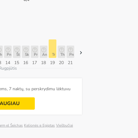
h
Pn
Št
Sk
Pr
An
Tr
Th
Pn
Pn
Št
Sk
Pr
An
Tr
3
14
15
16
17
18
19
20
21
07
08
09
10
11
12
Rugpjūtis
ems, 7 naktų, su perskrydimu lėktuvu
AUGIAU
arm el Šeichas
Kelionės в Egiptas
Viešbučiai