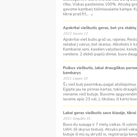
rifas. Viskas pasiteisino 100%. Atvykę gre
gavome kambarį tolimiausiame kampe. Kam
tikrai praš 
...
→
Apskritai viešbutis geras, bet yra staktų
2022 Sausio 12
Apskritai vieš butis graž us, rajonas. Resto
nelabai į vairus, bet skanus. Alkoholis ir kav
Kambariai seni, kasdien valydavosi, keisd
vandens. 2 dideli paplū dimiai, buvo daug
Puikus viešbutis, labai draugiškas personalas, mažas
kambarys
2021 Liepos 10
Š į vieš butį pasirinkau pagal atsiliepimus 
Egipte jau ne pirmas kartas, tokio draugi
viename vieš butyje. Buvome apgyvendinti
iavome apie 23 val. ), tiksliau, iš karto bu
Labai geras viešbutis savo klasėje, tikrai
2021 Gegužės 31
Buvo du suaugę ir 7 metų vaikas. Iš vykima
UAH. (iš skyrus testus). Atvyko prieš vaka
butyje iš mū sų skrydž io, registracija beve