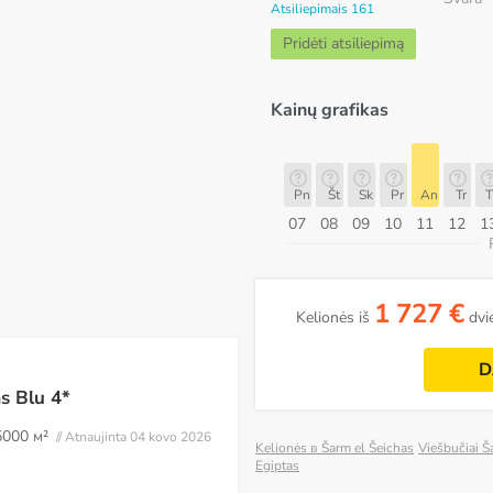
Atsiliepimais 161
Pridėti atsiliepimą
Kainų grafikas
h
Pn
Št
Sk
Pr
An
Tr
Th
Pn
Pn
Št
Sk
Pr
An
Tr
T
14
15
16
17
18
19
20
21
07
08
09
10
11
12
1
ugpjūtis
1 727 €
Kelionės iš
dvi
D
s Blu 4*
5000 м²
// Atnaujinta 04 kovo 2026
Kelionės в Šarm el Šeichas
Viešbučiai Š
Egiptas