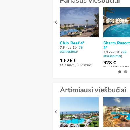
Panašūs viešbučiai
Club Reef 4*
Sharm Resort
4*
7,5
nuo 10 (
75
atsiliepimų
)
7,1
nuo 10 (
32
atsiliepimai
)
1 626 €
928 €
за 7 naktų / 8 dienos
за 7 naktų / 8 di
Artimiausi viešbučiai