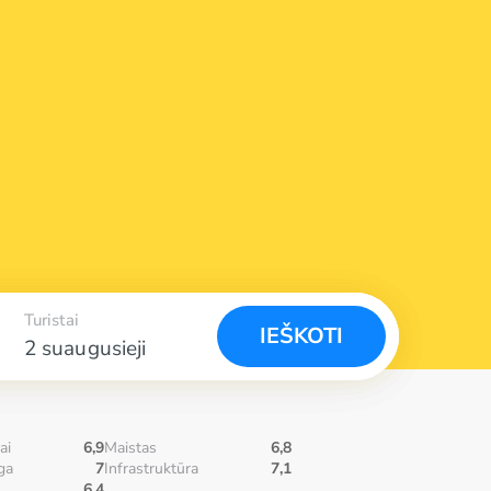
Turistai
IEŠKOTI
2 suaugusieji
ai
6,9
Maistas
6,8
ga
7
Infrastruktūra
7,1
6,4