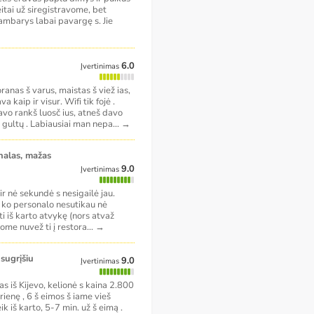
itai už siregistravome, bet
barys labai pavargę s. Jie
6.0
Įvertinimas
ranas š varus, maistas š viež ias,
a kaip ir visur. Wifi tik fojė .
avo rankš luosč ius, atneš davo
 gultų . Labiausiai man nepa
...
→
9.0
Įvertinimas
ir nė sekundė s nesigailė jau.
š ko personalo nesutikau nė
 iš karto atvykę (nors atvaž
vome nuvež ti į restora
...
→
 sugrįšiu
9.0
Įvertinimas
s iš Kijevo, kelionė s kaina 2.800
rienę , 6 š eimos š iame vieš
ik iš karto, 5-7 min. už š eimą .